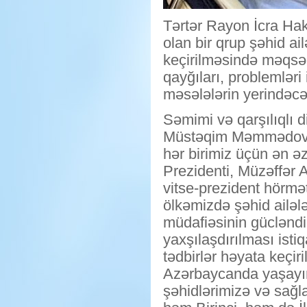
Tərtər Rayon İcra H
olan bir qrup şəhid ai
keçirilməsində məqsəd 
qayğıları, problemlər
məsələlərin yerindəcə 
Səmimi və qarşılıqlı 
Müstəqim Məmmədov çıx
hər birimiz üçün ən ə
Prezidenti, Müzəffər 
vitse-prezident hörmə
ölkəmizdə şəhid ailələ
müdafiəsinin gücləndir
yaxşılaşdırılması ist
tədbirlər həyata keçir
Azərbaycanda yaşayır
şəhidlərimizə və sağla