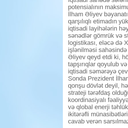
potensialının maksimu
İlham Əliyev bəyanatı
qarşılıqlı etimadın yü
iqtisadi layihələrin h
sənədlər gömrük və sta
logistikası, eləcə də 
işlənilməsi sahəsində 
Əliyev qeyd etdi ki, 
tapşırıqlar qoyulub v
iqtisadi səmərəyə çevr
Sonda Prezident İlha
qonşu dövlət deyil, h
strateji tərəfdaş oldu
koordinasiyalı fəaliyyə
və qlobal enerji təhlü
ikitərəfli münasibətlə
cavab verən sarsılmaz 