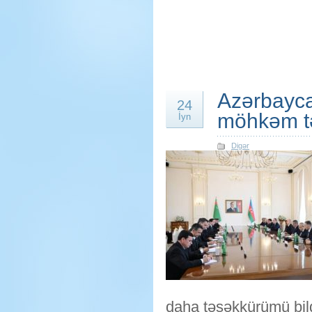
Azərbayca
24
möhkəm tə
İyn
Digər
daha təşəkkürümü bild