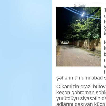
Sosial
i
ə
şəhərin ümumi abad si
​Ölkəmizin ərazi bütöv
keçən qəhrəman şəhidl
yürütdüyü siyasətin d
adlarını daşıyan küçə