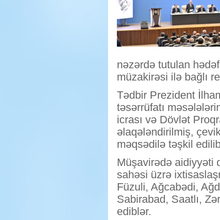
nəzərdə tutulan hədəf
müzakirəsi ilə bağlı re
Tədbir Prezident İlham
təsərrüfatı məsələlər
icrası və Dövlət Proqr
əlaqələndirilmiş, çev
məqsədilə təşkil edilib
Müşavirədə aidiyyəti 
sahəsi üzrə ixtisaslaş
Füzuli, Ağcabədi, Ağd
Sabirabad, Saatlı, Zər
ediblər.