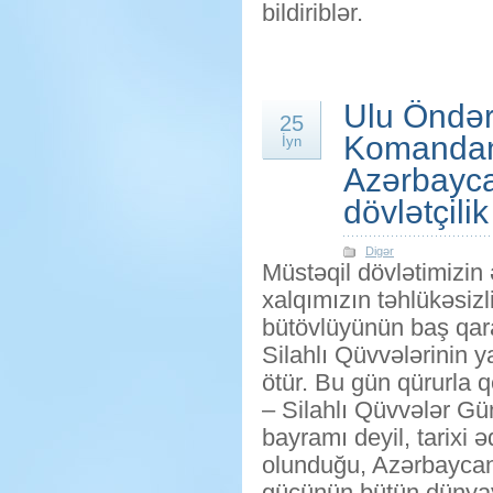
bildiriblər.
Ulu Öndər
25
Komandanın
İyn
Azərbaycan
dövlətçili
Digər
Müstəqil dövlətimizin
xalqımızın təhlükəsizl
bütövlüyünün baş qar
Silahlı Qüvvələrinin 
ötür. Bu gün qürurla 
– Silahlı Qüvvələr G
bayramı deyil, tarixi 
olunduğu, Azərbaycan 
gücünün bütün dünyaya