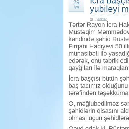
İcra başçı
29
yubileyi m
İyn
Şəhidlər
Tərtər Rayon İcra Hak
Müstəqim Məmmədov 
kəndində şəhid Rüstə
Firqani Hacıyevi 50 ill
münasibəti ilə yaşadı
edərək, onu təbrik edi
qayğıları ilə maraqlan
İcra başçısı bütün şəh
baş tacımız olduğunu b
tərəfindən təşəkkürna
O, məğlubedilməz sərk
şəhidlərin qisasını al
olması üçün şəhidlər
Qeyd edək ki, Rüstəm 