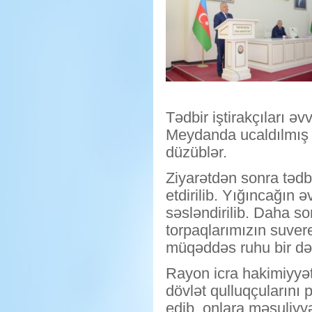
Tədbir iştirakçıları 
Meydanda ucaldılmış ab
düzüblər.
Ziyarətdən sonra tədb
etdirilib. Yığıncağın
səsləndirilib. Daha s
torpaqlarımızın suver
müqəddəs ruhu bir dəq
Rayon icra hakimiyyə
dövlət qulluqçularını
edib, onlara məsuliyyə