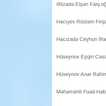
Əlizadə Elşən Faiq oğ
Hacıyev Rüstəm Firqa
Hacızadə Ceyhun İfray
Hüseynov Eşqin Cəsa
Hüseynov Anar Rəhim
Məhərrəmli Fuad Habi