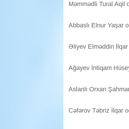
Məmmədli Tural Aqil 
Abbaslı Elnur Yaşar o
Əliyev Elməddin İlqar
Ağayev İntiqam Hüse
Aslanlı Orxan Şahmar
Cəfərov Təbriz İlqar o