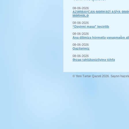
08-06-2026
AZƏRBAYCAN-MƏRKƏZİ ASİYA ƏMƏ
MƏRHƏLƏ
08-06-2026
“Dəyirmi masa” keçirilib
08-06-2026
Ana dilimizə hörmətlə yanaşmağın a
08-06-2026
Qazilərimiz
08-06-2026
Ərzaq təhlükəsizliyinə töhfə
© Yeni Tərtər Qəzeti 2026. Saytın hazır