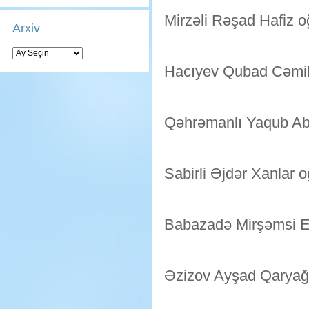
Mirzəli Rəşad Hafiz o
Arxiv
Arxiv
Hacıyev Qubad Cəmil
Qəhrəmanlı Yaqub Ab
Sabirli Əjdər Xanlar o
Babazadə Mirşəmsi E
Əzizov Ayşad Qaryağ