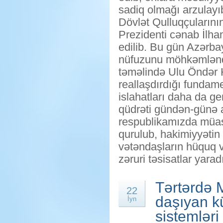
sadiq olmağı arzulayı
Dövlət Qulluqçuların
Prezidenti cənab İlham
edilib. Bu gün Azərba
nüfuzunu möhkəmləndi
təməlində Ulu Öndər 
reallaşdırdığı fundame
islahatları daha da g
qüdrəti gündən-günə a
respublikamızda müasi
qurulub, hakimiyyətin 
vətəndaşların hüquq 
zəruri təsisatlar yarad
Tərtərdə 
22
daşıyan k
İyn
sistemləri