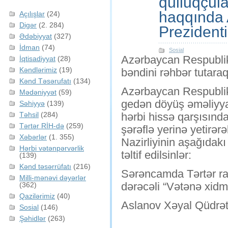
qulluqçular
haqqında 
Açılışlar
(24)
Digər
(2. 284)
Prezident
Ədəbiyyat
(327)
İdman
(74)
Sosial
Azərbaycan Respublik
İqtisadiyyat
(28)
Kəndlərimiz
(19)
bəndini rəhbər tutaraq
Kənd Təsərufatı
(134)
Azərbaycan Respublik
Mədəniyyət
(59)
gedən döyüş əməliyyatl
Səhiyyə
(139)
Təhsil
(284)
hərbi hissə qarşısınd
Tərtər RİH-də
(259)
şərəflə yerinə yetirə
Xəbərlər
(1. 355)
Nazirliyinin aşağıdakı
Hərbi vətənpərvərlik
təltif edilsinlər:
(139)
Kənd təsərrüfatı
(216)
Sərəncamda Tərtər ra
Milli-mənəvi dəyərlər
dərəcəli “Vətənə xidmə
(362)
Qazilərimiz
(40)
Aslanov Xəyal Qüdrət
Sosial
(146)
Şəhidlər
(263)