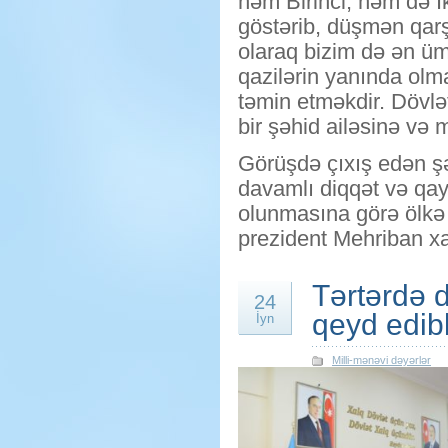
həm Birinci, həm də 
göstərib, düşmən qarş
olaraq bizim də ən üm
qazilərin yanında olma
təmin etməkdir. Dövlə
bir şəhid ailəsinə və m
Görüşdə çıxış edən şəh
davamlı diqqət və qay
olunmasına görə ölkə 
prezident Mehriban xan
Tərtərdə d
24
qeyd edib
İyn
Milli-mənəvi dəyərlər