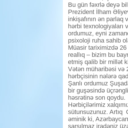
Bu gün fəxrlə deyə bil
Prezident İlham Əliye
inkişafının ən parlaq 
hərbi texnologiyaları 
ordumuz, eyni zamand
psixoloji ruha sahib o
Müasir tariximizdə 26
reallıq – bizim bu ba
etmiş qalib bir millət
Vətən müharibəsi və 20
hərbçisinin nələrə qa
Şanlı ordumuz Şuşada
bir guşəsində üçrəngli
həsrətinə son qoydu.
Hərbiçilərimiz xalqım
sütunsuzunuz. Artıq Q
əminik ki, Azərbaycan
sarsılmaz iradəniz üz