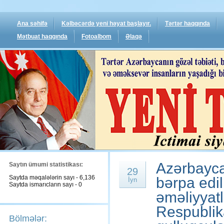
Ana səhifə
Kəlbəcərdə yeni həyat başlayır.
Tərtər haqqında
Mətbuat haqqında
Fotoalbom
Əlaqə
Azərbayca
Saytın ümumi statistikası:
29
Saytda məqalələrin sayı - 6,136
bərpa edi
İyn
Saytda ismarıcların sayı - 0
əməliyyat
Respublika
Bölmələr: