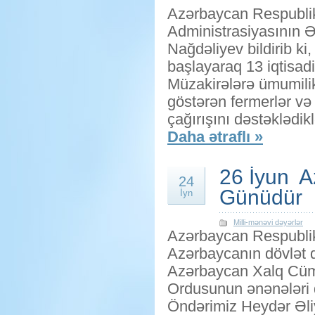
Azərbaycan Respublik
Administrasiyasının Ə
Nağdəliyev bildirib ki
başlayaraq 13 iqtisad
Müzakirələrə ümumilik
göstərən fermerlər və
çağırışını dəstəklədik
Daha ətraflı »
26 İyun A
24
Günüdür
İyn
Milli-mənəvi dəyərlər
Azərbaycan Respublika
Azərbaycanın dövlət q
Azərbaycan Xalq Cüm
Ordusunun ənənələri d
Öndərimiz Heydər Əliye