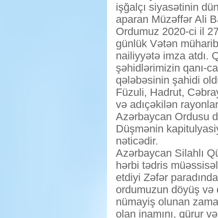
işğalçı siyasətinin dü
aparan Müzəffər Ali B
Ordumuz 2020-ci il 2
günlük Vətən müharib
nailiyyətə imza atdı.
şəhidlərimizin qanı-c
qələbəsinin şahidi old
Füzuli, Hadrut, Cəbra
və adıçəkilən rayonla
Azərbaycan Ordusu d
Düşmənin kapitulyas
nəticədir.
Azərbaycan Silahlı Qü
hərbi tədris müəssisələ
etdiyi Zəfər paradında
ordumuzun döyüş və qə
nümayiş olunan zaman
olan inamını, qürur və 