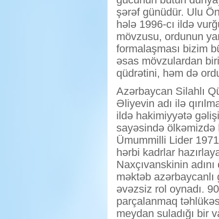
şərəf günüdür. Ulu Ö
hələ 1996-cı ildə vurğ
mövzusu, ordunun ya
formalaşması bizim b
əsas mövzulardan biri 
qüdrətini, həm də ord
Azərbaycan Silahlı Qü
Əliyevin adı ilə qırıl
ildə hakimiyyətə gəli
sayəsində ölkəmizdə h
Ümummilli Lider 1971
hərbi kadrlar hazırla
Naxçıvanskinin adını 
məktəb azərbaycanlı 
əvəzsiz rol oynadı. 90-
parçalanmaq təhlükəsi 
meydan suladığı bir v