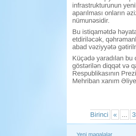
infrastrukturunun yeni
aparılması onların əzi
nümunəsidir.
​Bu istiqamətdə həyat
etdiriləcək, qəhrəman
abad vəziyyətə gətiril
​Küçədə yaradılan bu 
göstərilən diqqət və 
Respublikasının Prezi
Mehriban xanım Əliyeva
Birinci
«
...
3
Yeni məqalələr