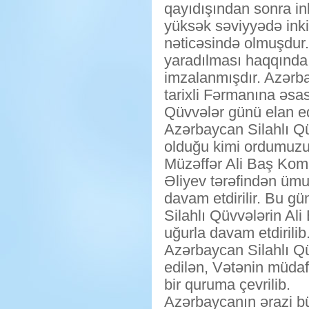
qayıdışından sonra in
yüksək səviyyədə inki
nəticəsində olmuşdur
yaradılması haqqında
imzalanmışdır. Azərba
tarixli Fərmanına əsa
Qüvvələr günü elan ed
Azərbaycan Silahlı Qü
olduğu kimi ordumuz
Müzəffər Ali Baş Ko
Əliyev tərəfindən ümum
davam etdirilir. Bu g
Silahlı Qüvvələrin Al
uğurla davam etdirilib
Azərbaycan Silahlı Qü
edilən, Vətənin müdaf
bir quruma çevrilib.
Azərbaycanın ərazi b