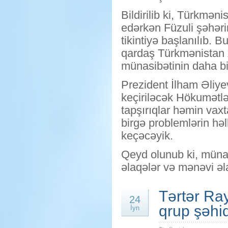
Bildirilib ki, Türkmən
edərkən Füzuli şəhərin
tikintiyə başlanılıb.
qardaş Türkmənistan 
münasibətinin daha bir 
Prezident İlham Əliye
keçiriləcək Hökumətlə
tapşırıqlar həmin vaxt
birgə problemlərin həl
keçəcəyik.
Qeyd olunub ki, münas
əlaqələr və mənəvi əl
Tərtər Ray
24
qrup şəhid
İyn