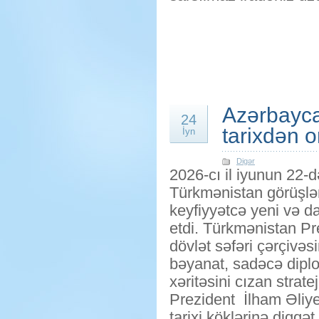
Azərbayca
24
tarixdən 
İyn
Digər
2026-cı il iyunun 22-
Türkmənistan görüşləri
keyfiyyətcə yeni və 
etdi. Türkmənistan 
dövlət səfəri çərçivə
bəyanat, sadəcə diplom
xəritəsini cızan stratej
Prezident İlham Əliye
tarixi köklərinə diqq