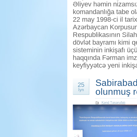
Əliyev həmin nizamsız
komandanlığa tabe ola
22 may 1998-ci il tar
Azərbaycan Korpusun
Respublikasının Silahl
dövlət bayramı kimi q
sisteminin inkişafı ü
haqqında Fərman imzal
keyfiyyətcə yeni inkiş
Sabirabad
25
olunmuş re
İyn
Kənd Təsərufatı