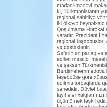
mədəni-mənəvi məkana
ki, Türkmənistanın yür
regional sabitliyə yön
iki ölkəyə beynəlxalq 
Qoşulmama Hərəkatınd
yaradır. Prezident İlh
regional təşəbbüsləri
və dəstəklənir.
Səfərin ən parlaq və 
edilən məscid məsələ
və şəxsən Türkmənist
Berdiməhəmmədova Füzu
təşəbbüsə görə xüsusi
edilmiş torpaqlarda q
sənədidir. Dövlət baş
layihələr xalqlarımızı 
üçün örnək təşkil edir.
İqtisadi sahədə səfəri