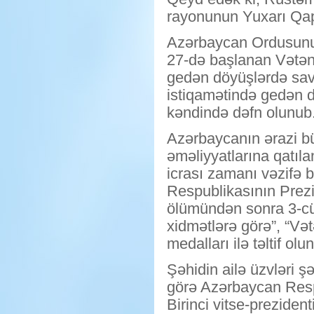
rayonunun Yuxarı Qap
Azərbaycan Ordusunun
27-də başlanan Vətən
gedən döyüşlərdə sav
istiqamətində gedən d
kəndində dəfn olunub
Azərbaycanın ərazi b
əməliyyatlarına qatıla
icrası zamanı vəzifə 
Respublikasının Prez
ölümündən sonra 3-cü 
xidmətlərə görə”, “Və
medalları ilə təltif olu
Şəhidin ailə üzvləri ş
görə Azərbaycan Resp
Birinci vitse-preziden