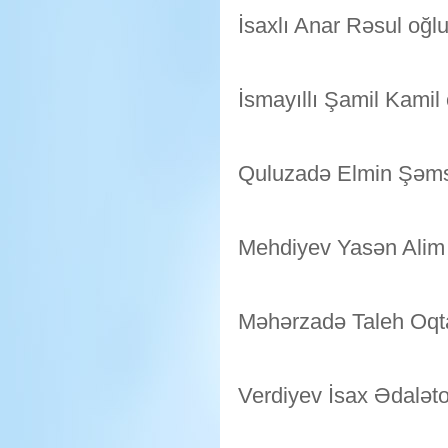
İsaxlı Anar Rəsul oğl
İsmayıllı Şamil Kamil
Quluzadə Elmin Şəms
Mehdiyev Yasən Alim
Məhərzadə Taleh Oqt
Verdiyev İsax Ədaləto