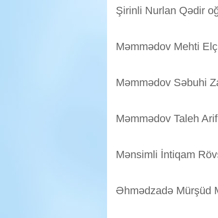
Şirinli Nurlan Qədir o
Məmmədov Mehti Elçi
Məmmədov Səbuhi Za
Məmmədov Taleh Arif
Mənsimli İntiqam Röv
Əhmədzadə Mürşüd M