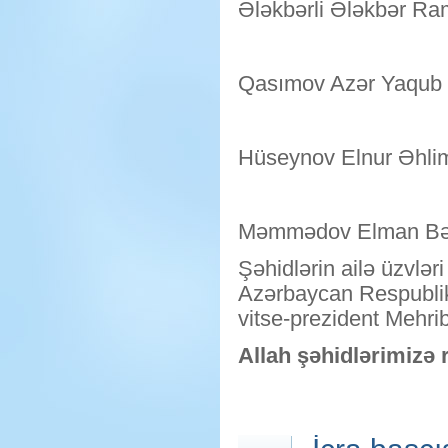
Ələkbərli Ələkbər Ra
Qasımov Azər Yaqub 
Hüseynov Elnur Əhli
Məmmədov Elman Bə
Şəhidlərin ailə üzvlər
Azərbaycan Respublika
vitse-prezident Mehrib
Allah şəhidlərimizə 