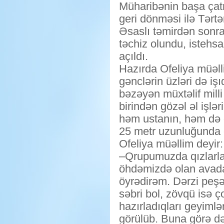
Müharibənin başa çat
geri dönməsi ilə Tərt
Əsaslı təmirdən sonra 
təchiz olundu, istehsa
açıldı.
Hazırda Ofeliya müəll
gənclərin üzləri də işı
bəzəyən müxtəlif milli
birindən gözəl əl işlə
həm ustanın, həm də gə
25 metr uzunluğunda ol
Ofeliya müəllim deyir:
–Qrupumuzda qızlarla y
öhdəmizdə olan avadan
öyrədirəm. Dərzi peşə
səbri bol, zövqü isə ç
hazırladıqları geyimlə
görülüb. Buna görə də