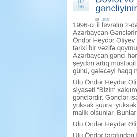
02
gəncliyini
Fev
Digər
1996-cı il fevralın 2-d
Azərbaycan Gənclərin
Öndər Heydər Əliyev 
tarixi bir vəzifə qoymu
Azərbaycan gənci hər
şeydən artıq müstəqi
günü, gələcəyi haqqın
Ulu Öndər Heydər Əli
siyasəti.“Bizim xalqım
gənclərdir. Gənclər i
yüksək şüura, yüksək 
malik olsunlar. Bunlar 
Ulu Öndər Heydər Əliy
Ulu Öndər tərəfindən h