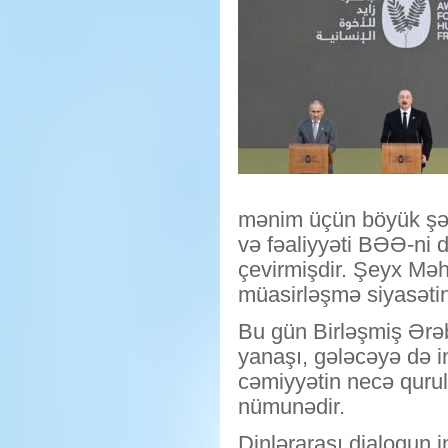
mənim üçün böyük şərəf
və fəaliyyəti BƏƏ-ni d
çevirmişdir. Şeyx Məh
müasirləşmə siyasətin
Bu gün Birləşmiş Ərəb
yanaşı, gələcəyə də i
cəmiyyətin necə qurul
nümunədir.
Dinlərarası dialoqun in