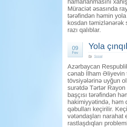
hamarlanmasını xahiş 
Müraciət əsasında ray
tərəfindən həmin yola 
kosdan təmizlənərək s
razı qalıblar.
Yola çınqı
09
Fev
Sosial
Azərbaycan Respublik
cənab İlham Əliyevin 
tövsiyələrinə uyğun o
surətdə Tərtər Rayon 
başçısı tərəfindən hə
hakimiyyətində, həm 
qəbulları keçirilir. Ke
vətəndaşları narahat 
rastlaşdıqları proble