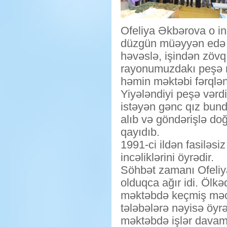
Ofeliya Əkbərova o ins
düzgün müəyyən edə bil
həvəslə, işindən zövq 
rayonumuzdakı peşə m
həmin məktəbi fərqlənm
Yiyələndiyi peşə vərdi
istəyən gənc qız bun
alıb və göndərişlə do
qayıdıb.
1991-ci ildən fasiləsi
incəliklərini öyrədir.
Söhbət zamanı Ofeliya 
olduqca ağır idi. Ölk
məktəbdə keçmiş məcb
tələbələrə nəyisə öyr
məktəbdə işlər davam 