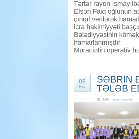
Tərtər rayon İsmayılb
Elşən Faiq oğlunun at
çınqıl verilərək hama
icra hakimiyyəti başç
Bələdiyyəsinin köməkli
hamarlanmışdır.
Müraciətin operativ hə
SƏBRİN 
09
TƏLƏB E
Fev
Milli-mənəvi dəyərlər