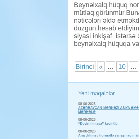
Beynəlxalq hüquq norm
mütləq görünmür.Buna 
nəticələri əldə etmək
düzgün hesab etdiyimi
siyasi inkişaf, istərs
beynəlxalq hüquqa v
Birinci
«
...
10
...
Yeni məqalələr
08-06-2026
AZƏRBAYCAN-MƏRKƏZİ ASİYA ƏMƏ
MƏRHƏLƏ
08-06-2026
“Dəyirmi masa” keçirilib
08-06-2026
Ana dilimizə hörmətlə yanaşmağın a