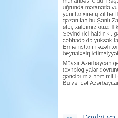
müharibəsi oldu. Rəş
uğrunda mətanətlə vu
yeni tarixinə qızıl hə
qazanılan bu Şanlı Z
etdi, xalqımız otuz il
Sevindirici haldır ki,
cəbhədə də yüksək fəal
Ermənistanın əzəli tor
beynəlxalq ictimaiyyəti
Müasir Azərbaycan gənc
texnologiyalar dövrünü
gənclərimiz həm milli
Bu vəhdət Azərbaycanın
Dövlət və