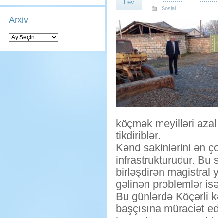
Fev
Sosial
Arxiv
Arxiv
köçmək meyilləri azalı
tikdiriblər.
Kənd sakinlərini ən ç
infrastrukturudur. Bu 
birləşdirən magistral 
gəlinən problemlər isə 
Bu günlərdə Köçərli kə
başçısına müraciət ed