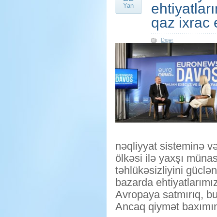
ehtiyatlar
Yan
qaz ixrac
Digər
nəqliyyat sisteminə v
ölkəsi ilə yaxşı münas
təhlükəsizliyini gücl
bazarda ehtiyatlarımı
Avropaya satmırıq, bu
Ancaq qiymət baxımınd