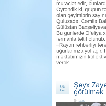
müraciət edir, bunlarda
Öyrəndik ki, qrupun tə
olan geyimlərin sayını
Quluzadə, Cəmilə Bala
Gülüstan Baxşəliyeva
Bu günlərdə Ofeliya x
fərmanla təltif olunub.
–Rayon rəhbərliyi tər
uğurlarımza yol açır. 
məktəbimizin kollektiv
verək.
Şeyx Zaye
06
görülmək 
Fev
Digər