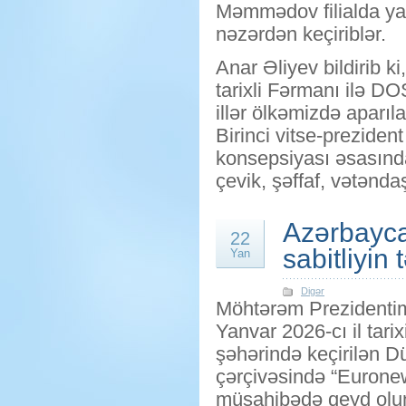
Məmmədov filialda yara
nəzərdən keçiriblər.
Anar Əliyev bildirib k
tarixli Fərmanı ilə D
illər ölkəmizdə aparıla
Birinci vitse-prezid
konsepsiyası əsasında
çevik, şəffaf, vətənd
Azərbayca
22
sabitliyin
Yan
Digər
Möhtərəm Prezidentim
Yanvar 2026-cı il tar
şəhərində keçirilən D
çərçivəsində “Euronew
müsahibədə qeyd olun