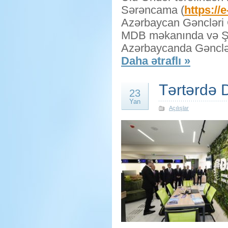
Sərəncama (
https:/
Azərbaycan Gəncləri 
MDB məkanında və Şərq
Azərbaycanda Gənclər
Daha ətraflı »
Tərtərdə D
23
Yan
Açılışlar