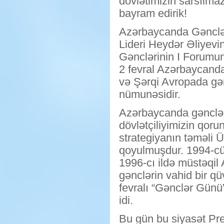
dövlətimizin sarsılmaz
bayram edirik!
Azərbaycanda Gənclər
Lideri Heydər Əliyevin
Gənclərinin I Forumu
2 fevral Azərbaycand
və Şərqi Avropada gən
nümunəsidir.
Azərbaycanda gənclər 
dövlətçiliyimizin qoru
strategiyanın təməli 
qoyulmuşdur. 1994-cü 
1996-cı ildə müstəqil
gənclərin vahid bir q
fevralı “Gənclər Günü
idi.
Bu gün bu siyasət Pre