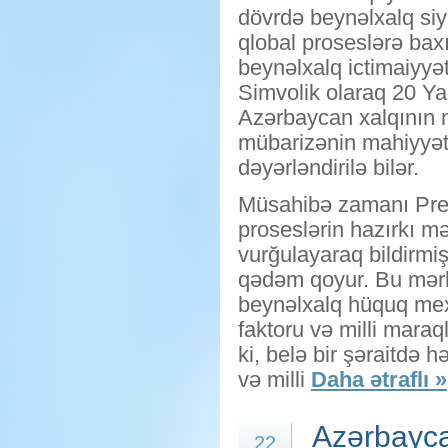
dövrdə beynəlxalq si
qlobal proseslərə baxış
beynəlxalq ictimaiyyə
Simvolik olaraq 20 Ya
Azərbaycan xalqının m
mübarizənin mahiyyəti
dəyərləndirilə bilər.
Müsahibə zamanı Prezi
proseslərin hazırkı mə
vurğulayaraq bildirmiş
qədəm qoyur. Bu mərh
beynəlxalq hüquq mexani
faktoru və milli maraq
ki, belə bir şəraitdə h
və milli
Daha ətraflı »
Azərbayca
22