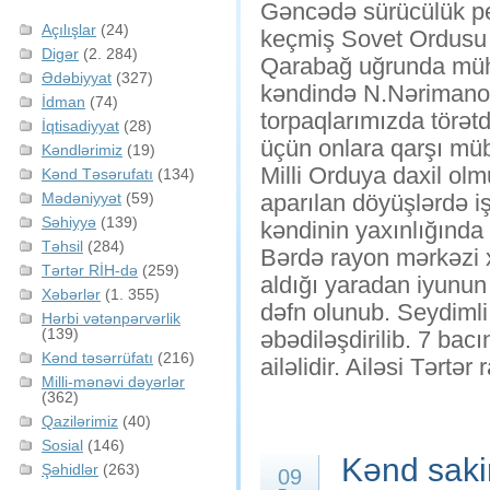
Gəncədə sürücülük peş
Açılışlar
(24)
keçmiş Sovet Ordusu s
Digər
(2. 284)
Qarabağ uğrunda müha
Ədəbiyyat
(327)
kəndində N.Nərimanov 
İdman
(74)
torpaqlarımızda törətdi
İqtisadiyyat
(28)
üçün onlara qarşı müb
Kəndlərimiz
(19)
Milli Orduya daxil ol
Kənd Təsərufatı
(134)
Mədəniyyət
(59)
aparılan döyüşlərdə iş
Səhiyyə
(139)
kəndinin yaxınlığında
Təhsil
(284)
Bərdə rayon mərkəzi
Tərtər RİH-də
(259)
aldığı yaradan iyunun 
Xəbərlər
(1. 355)
dəfn olunub. Seydimli
Hərbi vətənpərvərlik
(139)
əbədiləşdirilib. 7 bacı
Kənd təsərrüfatı
(216)
ailəlidir. Ailəsi Tərt
Milli-mənəvi dəyərlər
(362)
Qazilərimiz
(40)
Sosial
(146)
Kənd sakin
Şəhidlər
(263)
09