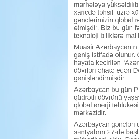
mərhələyə yüksəldilib
xaricdə təhsili üzrə 
gənclərimizin qlobal r
etmişdir. Biz bu gün f
texnoloji biliklərə mal
Müasir Azərbaycanın i
geniş istifadə olunur.
həyata keçirilən “Azə
dövrləri əhatə edən Dö
genişləndirmişdir.
Azərbaycan bu gün Prez
qüdrətli dövrünü yaşay
qlobal enerji təhlükəs
mərkəzidir.
Azərbaycan gəncləri üç
sentyabrın 27-də baş