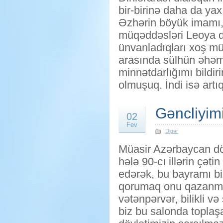
bir-birinə daha da yax
Əzhərin böyük imamı,
müqəddəsləri Leoya də
ünvanladıqları xoş mü
arasında sülhün əhəm
minnətdarlığımı bildir
olmuşuq. İndi isə artıq
Gəncliyimi
02
Fev
Digər
Müasir Azərbaycan dö
hələ 90-cı illərin çəti
edərək, bu bayramı biz
qorumaq onu qazanmaq
vətənpərvər, bilikli v
biz bu salonda toplaşa