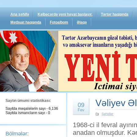
Ana səhifə
Kəlbəcərdə yeni həyat başlayır.
Tərtər haqqında
Mətbuat haqqında
Fotoalbom
Əlaqə
Vəliyev Əl
Saytın ümumi statistikası:
09
Saytda məqalələrin sayı - 6,136
Fev
Saytda ismarıcların sayı - 0
Şəhidlər
1968-ci il fevral ayı
anadan olmuşdur. Kənd
Bölmələr: