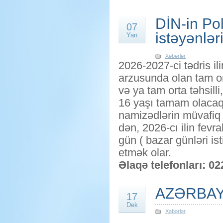
DİN-in Po
07
istəyənlər
Yan
Xəbərlər
2026-2027-ci tədris i
arzusunda olan tam ort
və ya tam orta təhsill
16 yaşı tamam olacaq 
namizədlərin müvafiq f
dən, 2026-cı ilin fevr
gün ( bazar günləri i
etmək olar.
Əlaqə telefonları: 02
AZƏRBAY
17
Dek
Xəbərlər