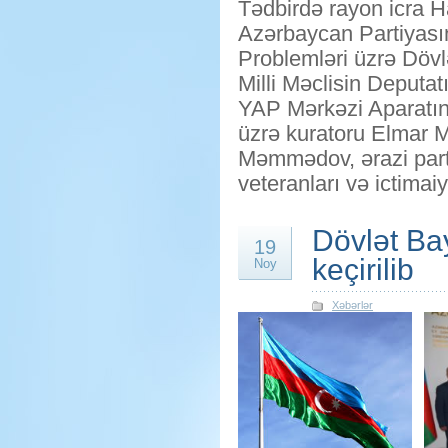
Tədbirdə rayon icra 
Azərbaycan Partiyasın
Problemləri üzrə Dövl
Milli Məclisin Deput
YAP Mərkəzi Aparatın
üzrə kuratoru Elmar 
Məmmədov, ərazi partiy
veteranları və ictimai
Dövlət Ba
19
keçirilib
Noy
Xəbərlər