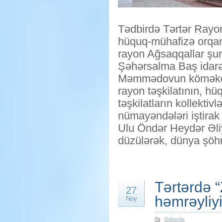
Tədbirdə Tərtər Rayo
hüquq-mühafizə orqanl
rayon Ağsaqqallar şur
Şəhərsalma Baş idarəs
Məmmədovun köməkçisi 
rayon təşkilatının, h
təşkilatların kollektivl
nümayəndələri iştirak 
Ulu Öndər Heydər Əli
düzülərək, dünya şöhrə
Tərtərdə “
27
həmrəyliy
Noy
Xəbərlər