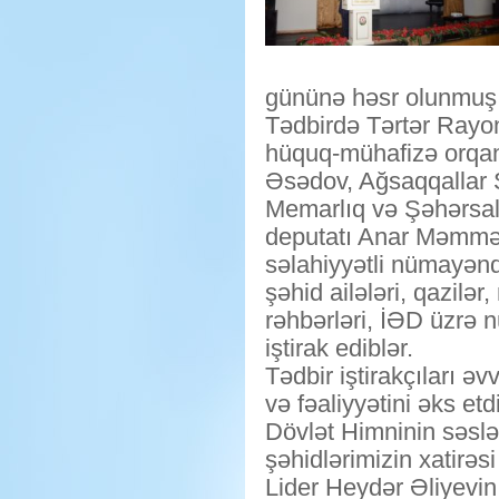
gününə həsr olunmuş tə
Tədbirdə Tərtər Rayo
hüquq-mühafizə orqanl
Əsədov, Ağsaqqallar
Memarlıq və Şəhərsalm
deputatı Anar Məmmə
səlahiyyətli nümayən
şəhid ailələri, qazilər
rəhbərləri, İƏD üzrə n
iştirak ediblər.
Tədbir iştirakçıları 
və fəaliyyətini əks et
Dövlət Himninin səslə
şəhidlərimizin xatirəs
Lider Heydər Əliyevin