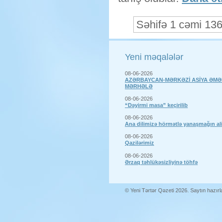
Səhifə 1 cəmi 13
Yeni məqalələr
08-06-2026
AZƏRBAYCAN-MƏRKƏZİ ASİYA ƏMƏ
MƏRHƏLƏ
08-06-2026
“Dəyirmi masa” keçirilib
08-06-2026
Ana dilimizə hörmətlə yanaşmağın a
08-06-2026
Qazilərimiz
08-06-2026
Ərzaq təhlükəsizliyinə töhfə
© Yeni Tərtər Qəzeti 2026. Saytın hazır