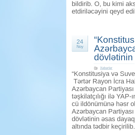
bildirib. O, bu kimi 
etdiriləcəyini qeyd edi
“Konstitus
24
Azərbayca
Noy
dövlətinin
Xəbərlər
“Konstitusiya və Suver
Tərtər Rayon İcra Hak
Azərbaycan Partiyası 
təşkilatçılığı ilə YAP-
cü ildönümünə həsr o
Azərbaycan Partiyası
dövlətinin əsas dayaql
altında tədbir keçirilib.