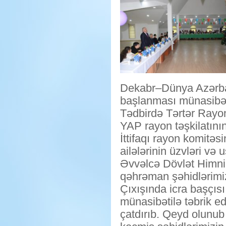
Dekabr–Dünya Azərbay
başlanması münasibətil
Tədbirdə Tərtər Rayo
YAP rayon təşkilatını
İttifaqı rayon komitəs
ailələrinin üzvləri və u
Əvvəlcə Dövlət Himni 
qəhrəman şəhidlərimizi
Çıxışında icra başçı
münasibətilə təbrik ed
çatdırıb. Qeyd olunub