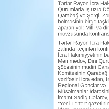
Tərtər Rayon İcra Hak
Qurumlarla İş üzrə Dö
Qarabağ və Şərqi Zən
bölməsinin birgə təşkil
aparan yol: Milli və di
mövzusunda konfrans k
Tərtər Rayon İcra Hak
zalında keçirilən kon
İcra Hakimiyyətinin b
Məmmədov, Dini Qurum
şöbəsinin müdiri Caha
Komitəsinin Qarabağ 
vəzifəsini icra edən,
Regional Gənclər və İ
Müsəlmanlar İdarəsin
imamı Sadiq Cəfərov, 
“Yeni Tərtər” qəzetini