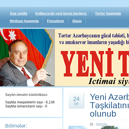
Ana səhifə
Kəlbəcərdə yeni həyat başlayır.
Tərtər haqqında
Mətbuat haqqında
Fotoalbom
Əlaqə
Yeni Azər
Saytın ümumi statistikası:
24
Saytda məqalələrin sayı - 6,136
Təşkilatı
İyl
Saytda ismarıcların sayı - 0
olunub
Xəbərlər
Bölmələr: