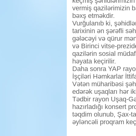
keçmiş şəhidlərimizin
vermiş qazilərimizin 
bəxş etməkdir.
Vurğulanıb ki, şəhidl
tarixinin ən şərəfli səh
gələcəyi və qürur mənb
və Birinci vitse-prezid
qazilərin sosial müdaf
həyata keçirilir.
Daha sonra YAP rayon 
İşçiləri Həmkarlar İtt
Vətən müharibəsi şəh
edərək uşaqları hər ik
Tədbir rayon Uşaq-Gən
hazırladığı konsert pr
təqdim olunub, Şax-ta 
əyləncəli proqram keçi