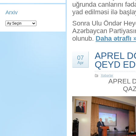
uğrunda canlarını fəda
yad edilməsi ilə başla
Arxiv
Sonra Ulu Öndər Heydə
Arxiv
Azərbaycan Partiyasın
olunub.
Daha ətraflı 
APREL D
07
QEYD ED
Apr
Xəbərlər
APREL 
QAZ