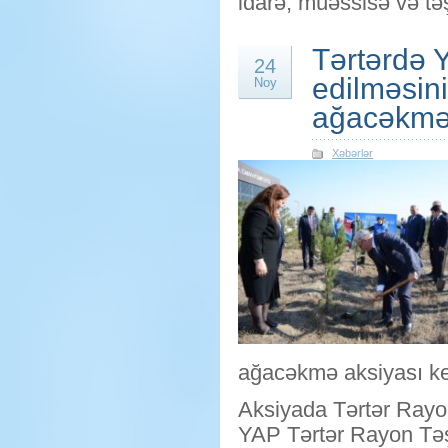
idarə, müəssisə və təşk
Tərtərdə Y
24
edilməsin
Noy
ağacəkmə a
Xəbərlər
ağacəkmə aksiyası keç
Aksiyada Tərtər Rayo
YAP Tərtər Rayon Təş