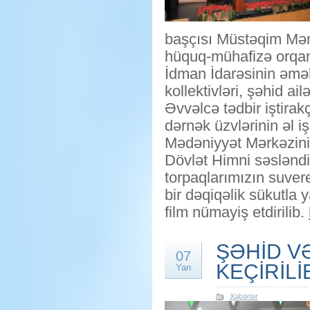
başçısı Müstəqim Məm
hüquq-mühafizə orqan
İdman İdarəsinin əməkd
kollektivləri, şəhid ail
Əvvəlcə tədbir iştira
dərnək üzvlərinin əl i
Mədəniyyət Mərkəzinin
Dövlət Himni səslənd
torpaqlarımızın suver
bir dəqiqəlik sükutla
film nümayiş etdirilib.
ŞƏHİD V
07
KEÇİRİLİ
Yan
Xəbərlər