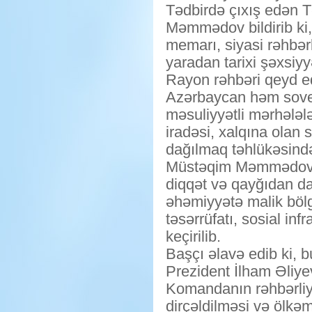
Tədbirdə çıxış edən T
Məmmədov bildirib ki,
memarı, siyasi rəhbərl
yaradan tarixi şəxsiyyə
Rayon rəhbəri qeyd ed
Azərbaycan həm sovet 
məsuliyyətli mərhələl
iradəsi, xalqına olan 
dağılmaq təhlükəsində
Müstəqim Məmmədov çı
diqqət və qayğıdan dan
əhəmiyyətə malik bölg
təsərrüfatı, sosial in
keçirilib.
Başçı əlavə edib ki, 
Prezident İlham Əliyev 
Komandanın rəhbərliyi
dirçəldilməsi və ölkə