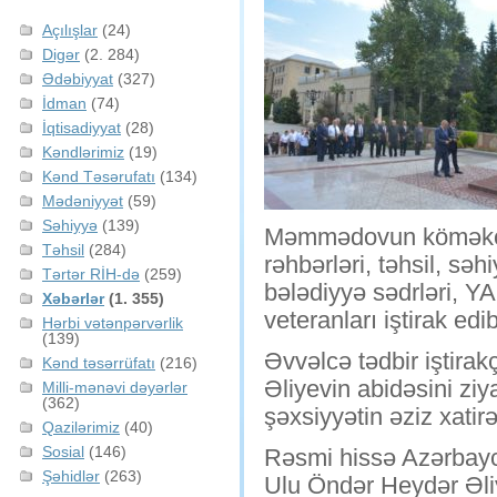
Açılışlar
(24)
Digər
(2. 284)
Ədəbiyyat
(327)
İdman
(74)
İqtisadiyyat
(28)
Kəndlərimiz
(19)
Kənd Təsərufatı
(134)
Mədəniyyət
(59)
Səhiyyə
(139)
Məmmədovun köməkçisi
Təhsil
(284)
rəhbərləri, təhsil, sə
Tərtər RİH-də
(259)
bələdiyyə sədrləri, YAP
Xəbərlər
(1. 355)
veteranları iştirak edib
Hərbi vətənpərvərlik
(139)
Əvvəlcə tədbir iştira
Kənd təsərrüfatı
(216)
Əliyevin abidəsini ziy
Milli-mənəvi dəyərlər
(362)
şəxsiyyətin əziz xatirə
Qazilərimiz
(40)
Sosial
(146)
Rəsmi hissə Azərbayc
Şəhidlər
(263)
Ulu Öndər Heydər Əliy