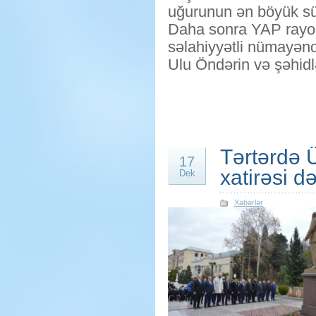
uğurunun ən böyük sü
Daha sonra YAP rayon 
səlahiyyətli nümayən
Ulu Öndərin və şəhidl
Tərtərdə 
17
xatirəsi d
Dek
Xəbərlər