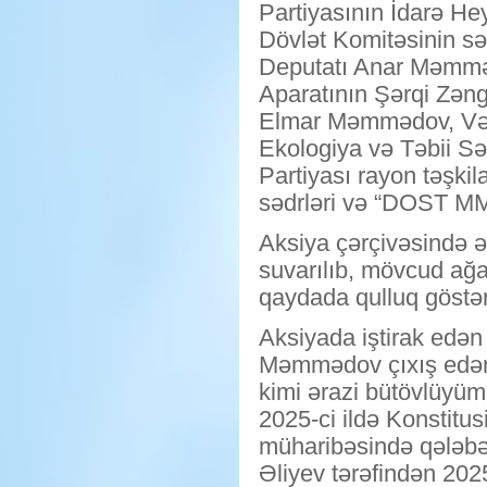
Partiyasının İdarə He
Dövlət Komitəsinin sə
Deputatı Anar Məmmə
Aparatının Şərqi Zəng
Elmar Məmmədov, Vətən
Ekologiya və Təbii Sə
Partiyası rayon təşki
sədrləri və “DOST MMC”
Aksiya çərçivəsində ə
suvarılıb, mövcud ağac
qaydada qulluq göstəri
Aksiyada iştirak edən
Məmmədov çıxış edərək
kimi ərazi bütövlüyü
2025-ci ildə Konstitu
müharibəsində qələbə
Əliyev tərəfindən 2025-