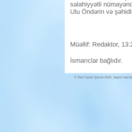
səlahiyyətli nümayən
Ulu Öndərin və şəhidl
Müəllif: Redaktor, 13:
İsmarıclar bağlıdır.
© Yeni Tərtər Qəzeti 2026. Saytın hazır