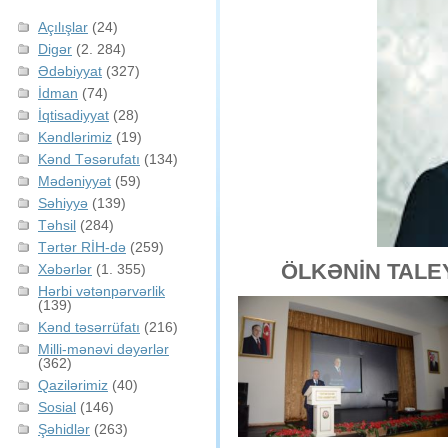
Açılışlar
(24)
Digər
(2. 284)
Ədəbiyyat
(327)
İdman
(74)
İqtisadiyyat
(28)
Kəndlərimiz
(19)
Kənd Təsərufatı
(134)
Mədəniyyət
(59)
Səhiyyə
(139)
Təhsil
(284)
Tərtər RİH-də
(259)
ÖLKƏNİN TALE
Xəbərlər
(1. 355)
Hərbi vətənpərvərlik
(139)
Kənd təsərrüfatı
(216)
Milli-mənəvi dəyərlər
(362)
Qazilərimiz
(40)
Sosial
(146)
Şəhidlər
(263)