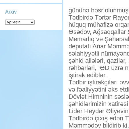
gününə həsr olunmuş tə
Arxiv
Tədbirdə Tərtər Rayo
Arxiv
hüquq-mühafizə orqanl
Əsədov, Ağsaqqallar
Memarlıq və Şəhərsalm
deputatı Anar Məmmə
səlahiyyətli nümayən
şəhid ailələri, qazilər
rəhbərləri, İƏD üzrə n
iştirak ediblər.
Tədbir iştirakçıları 
və fəaliyyətini əks et
Dövlət Himninin səslə
şəhidlərimizin xatirəs
Lider Heydər Əliyevin
Tədbirdə çıxış edən T
Məmmədov bildirib ki,