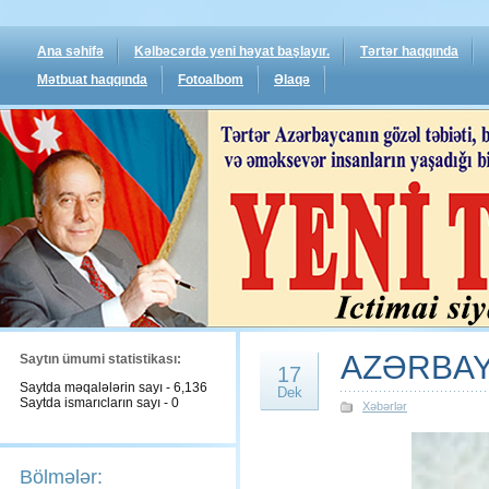
Ana səhifə
Kəlbəcərdə yeni həyat başlayır.
Tərtər haqqında
Mətbuat haqqında
Fotoalbom
Əlaqə
AZƏRBAY
Saytın ümumi statistikası:
17
Saytda məqalələrin sayı - 6,136
Dek
Saytda ismarıcların sayı - 0
Xəbərlər
Bölmələr: