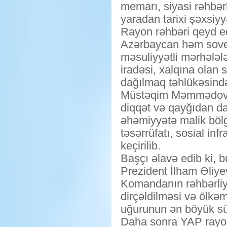
memarı, siyasi rəhbərl
yaradan tarixi şəxsiyyə
Rayon rəhbəri qeyd ed
Azərbaycan həm sovet 
məsuliyyətli mərhələl
iradəsi, xalqına olan 
dağılmaq təhlükəsində
Müstəqim Məmmədov çı
diqqət və qayğıdan dan
əhəmiyyətə malik bölg
təsərrüfatı, sosial in
keçirilib.
Başçı əlavə edib ki, 
Prezident İlham Əliyev 
Komandanın rəhbərliyi
dirçəldilməsi və ölkə
uğurunun ən böyük sü
Daha sonra YAP rayon 