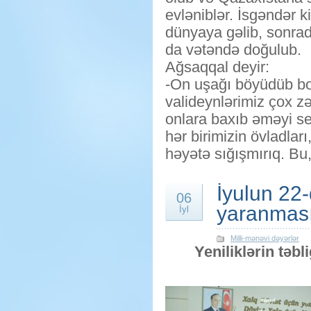
evləniblər. İsgəndər k
dünyaya gəlib, sonrad
da vətəndə doğulub.
Ağsaqqal deyir:
-On uşağı böyüdüb bo
valideynlərimiz çox z
onlara baxıb əməyi se
hər birimizin övladlar
həyətə sığışmırıq. Bu
İyulun 22
06
yaranması
İyl
Milli-mənəvi dəyərlər
Yeniliklərin təb