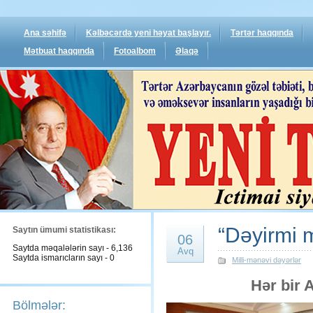
Ana səhifə
Kəlbəcərdə yeni həyat başlayır.
Tərtər haqqında
Mətbuat haqqında
Fotoalbom
Əlaqə
“Dəyirmi m
Saytın ümumi statistikası:
06
Saytda məqalələrin sayı - 6,136
Avq
Saytda ismarıcların sayı - 0
Milli-mənəvi dəyərlər
Hər bir 
Bölmələr: