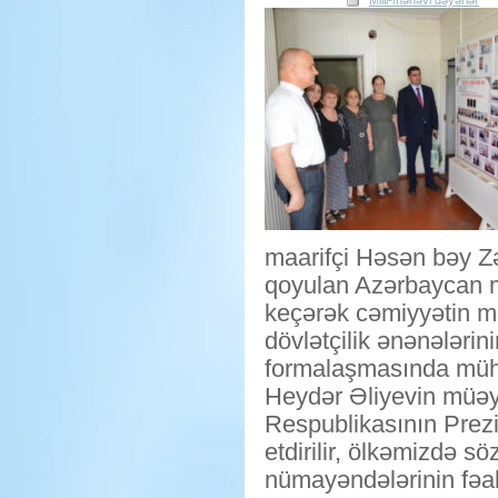
Milli-mənəvi dəyərlər
maarifçi Həsən bəy Zə
qoyulan Azərbaycan mil
keçərək cəmiyyətin ma
dövlətçilik ənənələri
formalaşmasında mühü
Heydər Əliyevin müəy
Respublikasının Prezi
etdirilir, ölkəmizdə 
nümayəndələrinin fəali