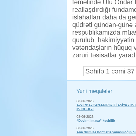
təməlində Ulu Öndər 
reallaşdırdığı fundame
islahatları daha da g
qüdrəti gündən-günə a
respublikamızda müasi
qurulub, hakimiyyətin 
vətəndaşların hüquq 
zəruri təsisatlar yarad
Səhifə 1 cəmi 37
Yeni məqalələr
08-06-2026
AZƏRBAYCAN-MƏRKƏZİ ASİYA ƏMƏ
MƏRHƏLƏ
08-06-2026
“Dəyirmi masa” keçirilib
08-06-2026
Ana dilimizə hörmətlə yanaşmağın a