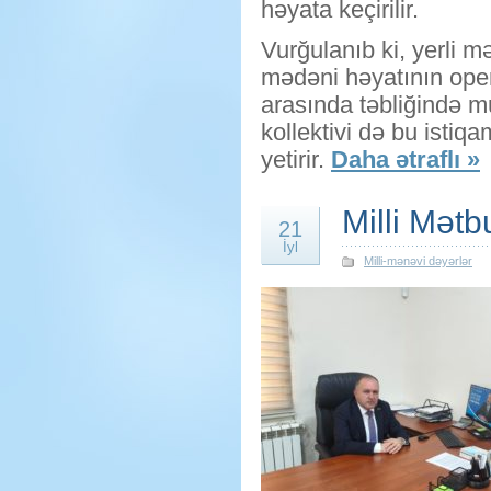
həyata keçirilir.
Vurğulanıb ki, yerli m
mədəni həyatının opera
arasında təbliğində m
kollektivi də bu istiq
yetirir.
Daha ətraflı »
Milli Mətb
21
İyl
Milli-mənəvi dəyərlər