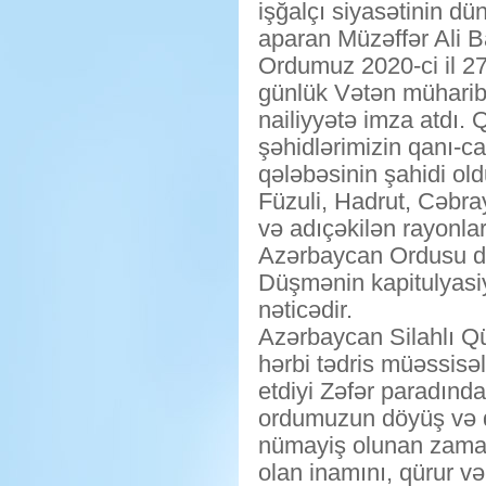
işğalçı siyasətinin dü
aparan Müzəffər Ali B
Ordumuz 2020-ci il 2
günlük Vətən müharib
nailiyyətə imza atdı.
şəhidlərimizin qanı-c
qələbəsinin şahidi old
Füzuli, Hadrut, Cəbra
və adıçəkilən rayonla
Azərbaycan Ordusu d
Düşmənin kapitulyas
nəticədir.
Azərbaycan Silahlı Qü
hərbi tədris müəssisələ
etdiyi Zəfər paradında
ordumuzun döyüş və qə
nümayiş olunan zaman
olan inamını, qürur və 