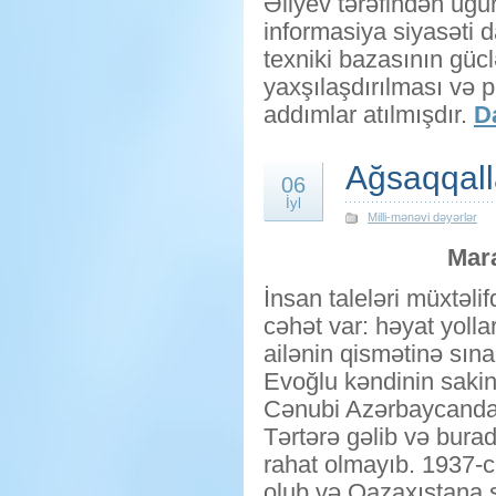
Əliyev tərəfindən uğurl
informasiya siyasəti 
texniki bazasının güclə
yaxşılaşdırılması və 
addımlar atılmışdır.
Da
Ağsaqqall
06
İyl
Milli-mənəvi dəyərlər
Mar
İnsan taleləri müxtəlif
cəhət var: həyat yoll
ailənin qismətinə sın
Evoğlu kəndinin sakin
Cənubi Azərbaycandand
Tərtərə gəlib və bura
rahat olmayıb. 1937-ci
olub və Qazaxıstana s