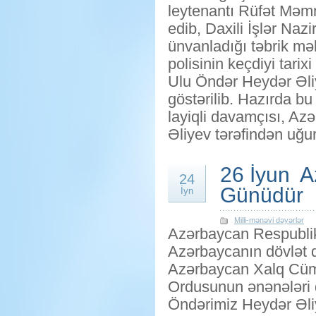
leytenantı Rüfət Məmm
edib, Daxili İşlər Naz
ünvanladığı təbrik mə
polisinin keçdiyi tarixi
Ulu Öndər Heydər Əliy
göstərilib. Hazırda bu
layiqli davamçısı, Az
Əliyev tərəfindən uğur
26 İyun A
24
Günüdür
İyn
Milli-mənəvi dəyərlər
Azərbaycan Respublika
Azərbaycanın dövlət q
Azərbaycan Xalq Cüm
Ordusunun ənənələri d
Öndərimiz Heydər Əliye