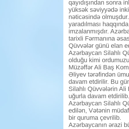
qayıdışından sonra in
yüksək səviyyədə inki
nəticəsində olmuşdur
yaradılması haqqında
imzalanmışdır. Azərba
tarixli Fərmanına əsa
Qüvvələr günü elan ed
Azərbaycan Silahlı Qü
olduğu kimi ordumuz
Müzəffər Ali Baş Ko
Əliyev tərəfindən ümum
davam etdirilir. Bu g
Silahlı Qüvvələrin Al
uğurla davam etdirilib
Azərbaycan Silahlı Qü
edilən, Vətənin müdaf
bir quruma çevrilib.
Azərbaycanın ərazi b