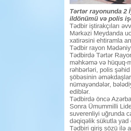
Tərtər rayonunda 2 İ
ildönümü və polis iş
Tədbir iştirakçıları ə
Mərkəzi Meydanda ucal
xatirəsini ehtiramla an
Tədbir rayon Mədəniyy
Tədbirdə Tərtər Rayo
məhkəmə və hüquq-müha
rəhbərləri, polis şəhid 
şöbəsinin əməkdaşları, 
nümayəndələr, bələdiy
ediblər.
Tədbirdə öncə Azərbay
Sonra Ümummilli Lider
suverenliyi uğrunda ca
dəqiqəlik sükutla yad 
Tədbiri giriş sözü ilə