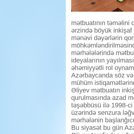
mətbuatının təməlini 
ərzində böyük inkişaf
mənəvi dəyərlərin qor
möhkəmləndirilməsind
mərhələlərində mətbuat
ideyalarının yayılmas
əhəmiyyətli rol oynamı
Azərbaycanda söz və m
mühüm istiqamətlərind
Əliyev mətbuatın inki
qurulmasında azad me
təşəbbüsü ilə 1998-ci 
üzərində senzura ləğv 
mərhələnin başlanğıc
Bu siyasət bu gün Az