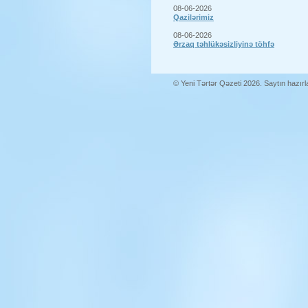
08-06-2026
Qazilərimiz
08-06-2026
Ərzaq təhlükəsizliyinə töhfə
© Yeni Tərtər Qəzeti 2026. Saytın hazır