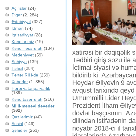
Açılışlar
(24)
Digər
(2. 284)
Ədəbiyyat
(327)
İdman
(74)
İqtisadiyyat
(28)
Kəndlərimiz
(19)
Kənd Təsərufatı
(134)
xatirəsi bir dəqiqəlik 
Mədəniyyət
(59)
Tədbiri giriş sözü ilə
Səhiyyə
(139)
İctimai-siyasi və hum
Təhsil
(284)
bildirib ki, Azərbayca
Tərtər RİH-də
(259)
Heydər Əliyevin 9 avqu
Xəbərlər
(1. 355)
Hərbi vətənpərvərlik
avqust tarixində qeyd 
(139)
Ümummilli Lider Heydə
Kənd təsərrüfatı
(216)
Prezident İlham Əliyev
Milli-mənəvi dəyərlər
(362)
dövlət başçısının “Azə
Qazilərimiz
(40)
dilindən istifadənin da
Sosial
(146)
noyabr 2018-ci il tari
Şəhidlər
(263)
idarələrində Azərbayc