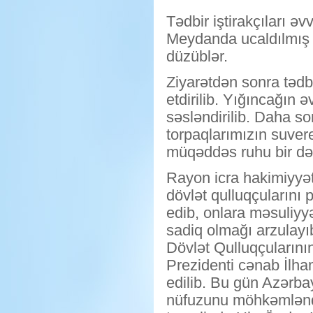
Tədbir iştirakçıları 
Meydanda ucaldılmış ab
düzüblər.
Ziyarətdən sonra tədb
etdirilib. Yığıncağın
səsləndirilib. Daha s
torpaqlarımızın suver
müqəddəs ruhu bir dəq
Rayon icra hakimiyyə
dövlət qulluqçularını
edib, onlara məsuliyyə
sadiq olmağı arzulayı
Dövlət Qulluqçuların
Prezidenti cənab İlham
edilib. Bu gün Azərba
nüfuzunu möhkəmləndi