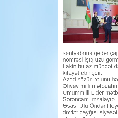
sentyabrına qədər çap
nömrəsi işıq üzü gör
Lakin bu az müddət də
kifayət etmişdir.
Azad sözün rolunu hə
Əliyev milli mətbuatı
Ümummilli Lider mətbua
Sərəncam imzalayıb.
Əsası Ulu Öndər Heydə
dövlət qayğısı siyasə