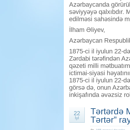
Azərbaycanda görürük
səviyyəyə qalxıbdır. 
edilməsi sahəsində mə
İlham Əliyev,
Azərbaycan Respublik
1875-ci il iyulun 22-d
Zərdabi tərəfindən Az
qəzeti milli mətbuatı
ictimai-siyasi həyatı
1875-ci il iyulun 22-d
görsə də, onun Azərba
inkişafında əvəzsiz ro
Tərtərdə 
22
Tərtər” ra
İyl