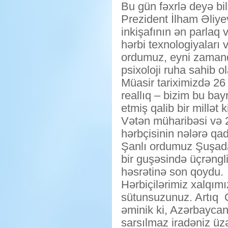
Bu gün fəxrlə deyə bil
Prezident İlham Əliye
inkişafının ən parlaq 
hərbi texnologiyaları 
ordumuz, eyni zamand
psixoloji ruha sahib o
Müasir tariximizdə 26
reallıq – bizim bu ba
etmiş qalib bir millət
Vətən müharibəsi və 20
hərbçisinin nələrə qa
Şanlı ordumuz Şuşada
bir guşəsində üçrəngli
həsrətinə son qoydu.
Hərbiçilərimiz xalqım
sütunsuzunuz. Artıq Q
əminik ki, Azərbaycan
sarsılmaz iradəniz üz