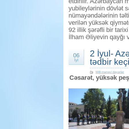
etdirilir. Azərbaycan 
yubileylərinin dövlət
nümayəndələrinin təlti
verilən yüksək qiymətd
92 illik şərəfli bir ta
İlham Əliyevin qayğı v
2 İyul- A
06
tədbir keçi
İyl
Milli-mənəvi dəyərlər
Cəsarət, yüksək peş