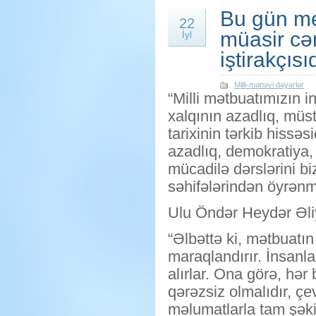
Bu gün me
22
müasir cə
İyl
iştirakçısı
Milli-mənəvi dəyərlər
“Milli mətbuatımızın 
xalqının azadlıq, müs
tarixinin tərkib hissəs
azadlıq, demokratiya,
mücadilə dərslərini bi
səhifələrindən öyrənm
Ulu Öndər Heydər Əl
“Əlbəttə ki, mətbuatın 
maraqlandırır. İnsan
alırlar. Ona görə, hə
qərəzsiz olmalıdır, çev
məlumatlarla tam şəki