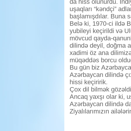
da hiss olunurdu. İn
uşaqları “kəndçi” adl
başlamışdılar. Buna 
Belə ki, 1970-ci ildə 
yubileyi keçirildi və
mövcud qayda-qanunlar
dilində deyil, doğma a
xadimi öz ana dilimiz
müqəddəs borcu olduğ
Bu gün biz Azərbayca
Azərbaycan dilində çıx
hissi keçiririk.
Çox dil bilmək gözəldi
Ancaq yaxşı olar ki, u
Azərbaycan dilində dan
Ziyalılarımızın ailələr