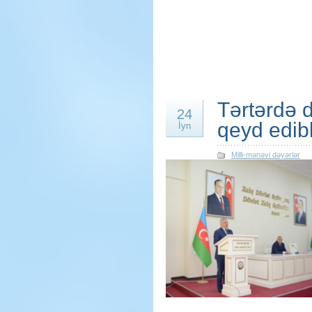
Tərtərdə d
24
qeyd edib
İyn
Milli-mənəvi dəyərlər