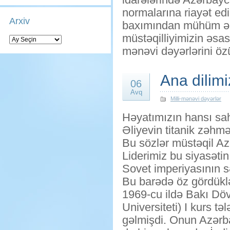
normalarına riayət ed
Arxiv
baxımından mühüm əhəm
müstəqilliyimizin əsas
Arxiv
mənəvi dəyərlərini ö
Ana dilim
06
Avq
Milli-mənəvi dəyərlər
Həyatımızın hansı sa
Əliyevin titanik zəhmət
Bu sözlər müstəqil Az
Liderimiz bu siyasətin
Sovet imperiyasının s
Bu barədə öz gördüklə
1969-cu ildə Bakı Döv
Universiteti) I kurs 
gəlmişdi. Onun Azərba