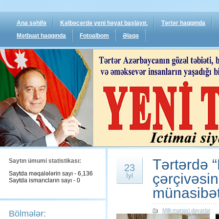
Ana səhifə
Kəlbəcərdə yeni həyat başlayır.
Tərtər haqqında
Mətbuat haqqında
Fotoalbom
Əlaqə
Tərtərdə “
Saytın ümumi statistikası:
23
Saytda məqalələrin sayı - 6,136
çərçivəsin
İyl
Saytda ismarıcların sayı - 0
münasibəti 
Milli-mənəvi dəyərlər
Bölmələr: