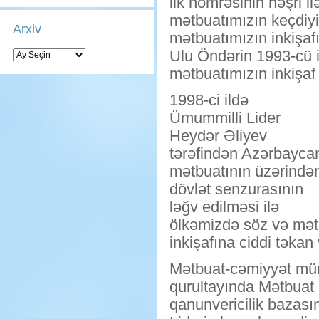
ilk nömrəsinin nəşri i
mətbuatımızın keçdiyi ç
Arxiv
mətbuatımızın inkişafı
Arxiv
Ulu Öndərin 1993-cü il
mətbuatımızın inkişaf
1998-ci ildə
Ümummilli Lider
Heydər Əliyev
tərəfindən Azərbayca
mətbuatının üzərində
dövlət senzurasının
ləğv edilməsi ilə
ölkəmizdə söz və mət
inkişafına ciddi təkan 
Mətbuat-cəmiyyət müna
qurultayında Mətbuat
qanunvericilik bazası