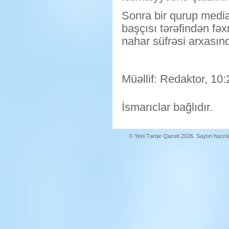
Sonra bir qurup medi
başçısı tərəfindən fəx
nahar süfrəsi arxasınd
Müəllif: Redaktor, 10:
İsmarıclar bağlıdır.
© Yeni Tərtər Qəzeti 2026. Saytın hazır