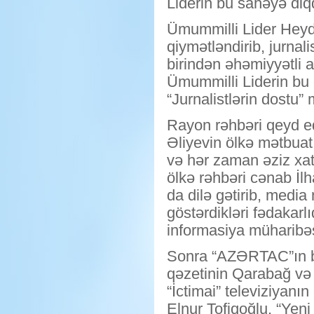
Liderin bu sahəyə diqq
Ümummilli Lider Heydə
qiymətləndirib, jurnali
birindən əhəmiyyətli 
Ümummilli Liderin bu d
“Jurnalistlərin dostu”
Rayon rəhbəri qeyd ed
Əliyevin ölkə mətbuatı
və hər zaman əziz xati
ölkə rəhbəri cənab İlh
da dilə gətirib, medi
göstərdikləri fədakar
informasiya müharibəs
Sonra “AZƏRTAC”ın b
qəzetinin Qarabağ və 
“İctimai” televiziyan
Elnur Tofiqoğlu, “Yen