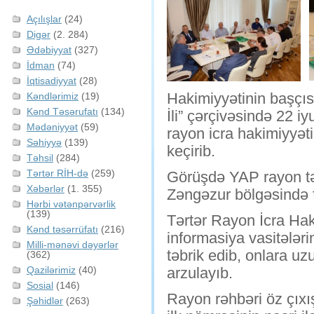
Açılışlar
(24)
Digər
(2. 284)
Ədəbiyyat
(327)
İdman
(74)
İqtisadiyyat
(28)
Hakimiyyətinin başçı
Kəndlərimiz
(19)
Kənd Təsərufatı
(134)
İli” çərçivəsində 22 iy
Mədəniyyət
(59)
rayon icra hakimiyyət
Səhiyyə
(139)
keçirib.
Təhsil
(284)
Tərtər RİH-də
(259)
Görüşdə YAP rayon tə
Xəbərlər
(1. 355)
Zəngəzur bölgəsində fə
Hərbi vətənpərvərlik
(139)
Tərtər Rayon İcra Ha
Kənd təsərrüfatı
(216)
informasiya vasitələr
Milli-mənəvi dəyərlər
təbrik edib, onlara uz
(362)
Qazilərimiz
(40)
arzulayıb.
Sosial
(146)
Rayon rəhbəri öz çıxış
Şəhidlər
(263)