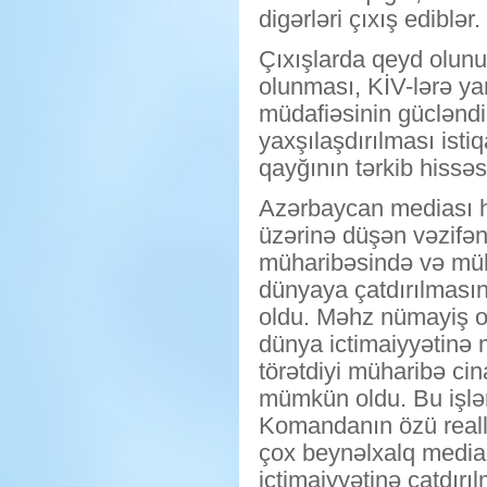
digərləri çıxış ediblər.
Çıxışlarda qeyd olunub
olunması, KİV-lərə yar
müdafiəsinin gücləndir
yaxşılaşdırılması isti
qayğının tərkib hissəsi
Azərbaycan mediası h
üzərinə düşən vəzifəni
müharibəsində və müh
dünyaya çatdırılmasınd
oldu. Məhz nümayiş ol
dünya ictimaiyyətinə 
törətdiyi müharibə ci
mümkün oldu. Bu işlər
Komandanın özü reall
çox beynəlxalq media 
ictimaiyyətinə çatdır