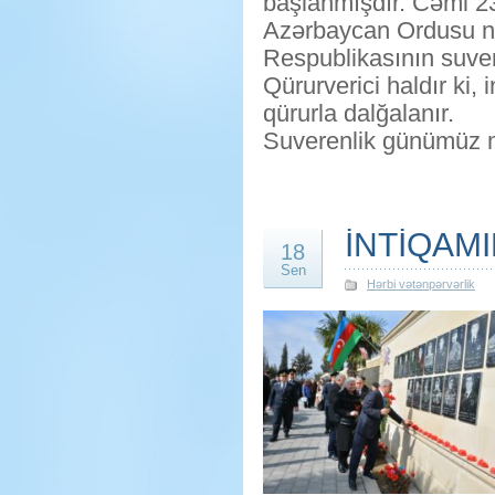
başlanmışdır. Cəmi 2
Azərbaycan Ordusu n
Respublikasının suver
Qürurverici haldır ki,
qürurla dalğalanır.
Suverenlik günümüz 
İNTİQAM
18
Sen
Hərbi vətənpərvərlik