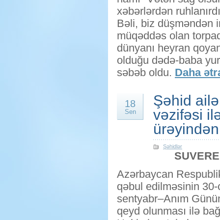
xəbərlərdən ruhlanırdı
Bəli, biz düşməndən i
müqəddəs olan torpaql
dünyanı heyran qoyan q
olduğu dədə-baba yur
səbəb oldu.
Daha ətra
Şəhid ail
18
vəzifəsi i
Sen
ürəyindən 
Şəhidlər
SUVERE
Azərbaycan Respublik
qəbul edilməsinin 30
sentyabr–Anım Günün
qeyd olunması ilə bağ