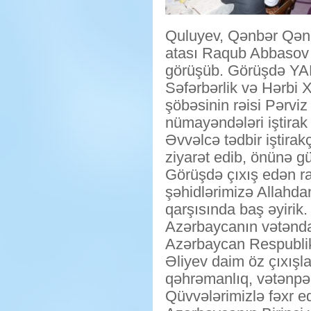
Quluyev, Qənbər Qənb
atası Raqub Abbasov 
görüşüb. Görüşdə YAP 
Səfərbərlik və Hərbi 
şöbəsinin rəisi Pərviz
nümayəndələri iştirak 
Əvvəlcə tədbir iştirak
ziyarət edib, önünə gü
Görüşdə çıxış edən 
şəhidlərimizə Allahdan 
qarşısında baş əyirik
Azərbaycanın vətənda
Azərbaycan Respublik
Əliyev daim öz çıxışla
qəhrəmanlıq, vətənpərv
Qüvvələrimizlə fəxr ed