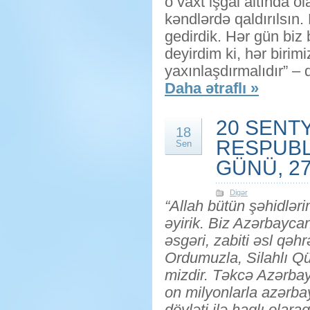
o vaxt işğal altında o
kəndlərdə qaldırılsı
gedirdik. Hər gün biz
deyirdim ki, hər birimi
yaxınlaşdırmalıdır” – 
Daha ətraflı »
20 SENT
18
RESPUBL
Sen
GÜNÜ, 2
Digər
“Allah bütün şəhidlər
əyirik. Biz Azərbayca
əsgəri, zabiti əsl qəh
Ordumuzla, Silahlı Qüv
mizdir. Təkcə Azərba
on milyonlarla azərba
dövləti ilə haqlı olaraq