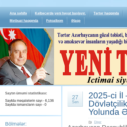
Ana səhifə
Kəlbəcərdə yeni həyat başlayır.
Tərtər haqqında
Mətbuat haqqında
Fotoalbom
Əlaqə
2025-ci İl
Saytın ümumi statistikası:
27
Saytda məqalələrin sayı - 6,136
Dövlətçil
Sen
Saytda ismarıcların sayı - 0
Yolunda 
Digər
Bölmələr: