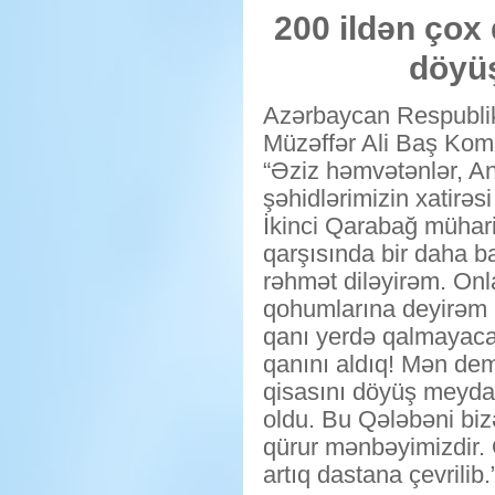
200 ildən çox
döyüş
Azərbaycan Respublik
Müzəffər Ali Baş Kom
“Əziz həmvətənlər, 
şəhidlərimizin xatirəsi
İkinci Qarabağ mühari
qarşısında bir daha ba
rəhmət diləyirəm. Onla
qohumlarına deyirəm 
qanı yerdə qalmayaca
qanını aldıq! Mən demi
qisasını döyüş meyda
oldu. Bu Qələbəni biz
qürur mənbəyimizdir. O
artıq dastana çevrilib.