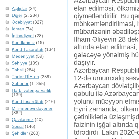
Azərbaycan Respublika
elan edilməsi, ölkəmi
Açılışlar
(24)
qiymətləndirilir. Bu q
Digər
(2. 284)
Ədəbiyyat
(327)
möhkəmləndirilməsi, h
İdman
(74)
mübarizənin əbədiləşd
İqtisadiyyat
(28)
İlham Əliyevin 28 dekab
Kəndlərimiz
(19)
altında elan edilməsi
Kənd Təsərufatı
(134)
gələcəyə yönəlmiş hü
Mədəniyyət
(59)
daşıyır.
Səhiyyə
(139)
Azərbaycan Respublika
Təhsil
(284)
Tərtər RİH-də
(259)
12-də ümumxalq səsve
Xəbərlər
(1. 355)
Azərbaycan dövlətçiliy
Hərbi vətənpərvərlik
qəbulu ilə Azərbaycan
(139)
yolunu müəyyən etmiş
Kənd təsərrüfatı
(216)
Eyni zamanda, ölkəmiz
Milli-mənəvi dəyərlər
(362)
çətinliklərlə üzləşmişd
Qazilərimiz
(40)
faizinin işğal altınd
Sosial
(146)
törədirdi. Lakin 2020
Şəhidlər
(263)