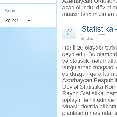
Azərbaycan Ordusunun
azad olundu, dövlətimi
Arxiv
müasir tariximizin ən ş
Arxiv
Statistika
27
Sen
Digər
Hər il 20 oktyabr tar
qeyd edir. Bu əlamətd
və statistik məlumatl
vurğulamaq məqsədi da
də düzgün qərarların 
Azərbaycan Respublika
Dövlət Statistika Kom
Rayon Statistika İdarə
toplayır, təhlil edir və
Müasir dövrdə etibarlı
planlaşdırılmasında, s