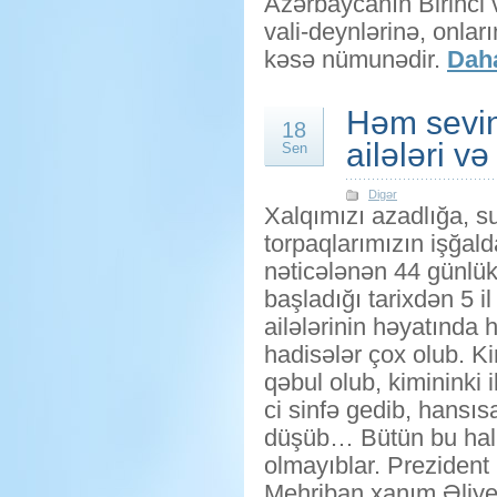
Azərbaycanın Birinci 
vali-deynlərinə, onlar
kəsə nümunədir.
Daha
Həm sevin
18
ailələri və
Sen
Digər
Xalqımızı azadlığa, s
torpaqlarımızın işğal
nəticələnən 44 günlü
başladığı tarixdən 5 il
ailələrinin həyatında 
hadisələr çox olub. K
qəbul olub, kimininki i
ci sinfə gedib, hansı
düşüb… Bütün bu halla
olmayıblar. Prezident 
Mehriban xanım Əliyeva