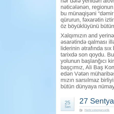
hər dəfə yenidən alovl
nəticələnən, regionun
bu münaqişəni “dəmir 
qürurun, fəxarətin izt
öz böyüklüyünü bütün 
Xalqımızın and yerinə
əsarətində qalması ill
liderinin ətrafında sı
tarixdə son qoydu. Bu
yolunun başlanğıcı kim
başçımız, Ali Baş Kom
edən Vətən müharibəs
mızın sarsılmaz birli
bütün dünyaya nümayi
27 Senty
25
Sen
Hərbi vətənpərvərlik