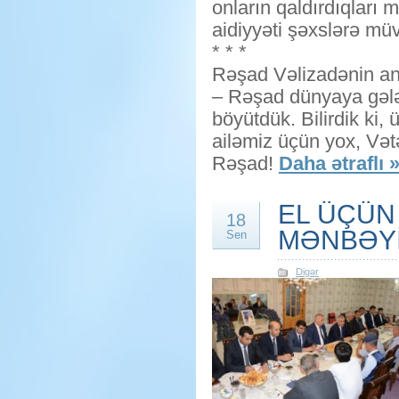
onların qaldırdıqları
aidiyyəti şəxslərə müva
* * *
Rəşad Vəlizadənin an
– Rəşad dünyaya gələn
böyütdük. Bilirdik ki,
ailəmiz üçün yox, Vət
Rəşad!
Daha ətraflı 
EL ÜÇÜN
18
MƏNBƏYİ
Sen
Digər