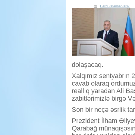
Hərbi vətənpərvərlik
dolaşacaq.
Xalqımız sentyabrın 27
cavab olaraq ordumuz
reallıq yaradan Ali B
zabitlərimizlə birgə V
Son bir neçə əsrlik t
Prezident İlham Əliye
Qarabağ münaqişəsini