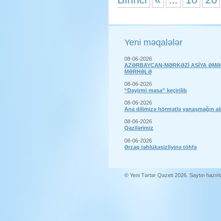
Yeni məqalələr
08-06-2026
AZƏRBAYCAN-MƏRKƏZİ ASİYA ƏMƏ
MƏRHƏLƏ
08-06-2026
“Dəyirmi masa” keçirilib
08-06-2026
Ana dilimizə hörmətlə yanaşmağın a
08-06-2026
Qazilərimiz
08-06-2026
Ərzaq təhlükəsizliyinə töhfə
© Yeni Tərtər Qəzeti 2026. Saytın hazır