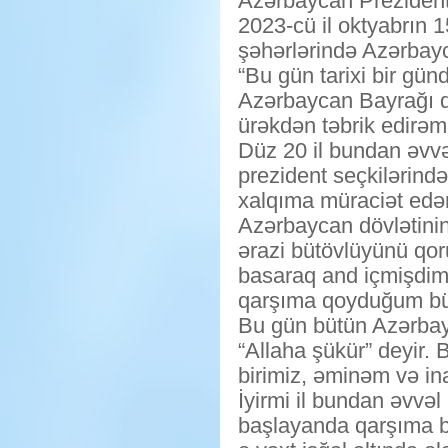
Azərbaycan Prezidenti
2023-cü il oktyabrın
şəhərlərində Azərbayc
“Bu gün tarixi bir gü
Azərbaycan Bayrağı qa
ürəkdən təbrik edirəm
Düz 20 il bundan əvv
prezident seçkilərind
xalqıma müraciət edə
Azərbaycan dövlətini
ərazi bütövlüyünü qo
basaraq and içmişdim.
qarşıma qoyduğum bütü
Bu gün bütün Azərbay
“Allaha şükür” deyir.
birimiz, əminəm və ina
İyirmi il bundan əvvə
başlayanda qarşıma b