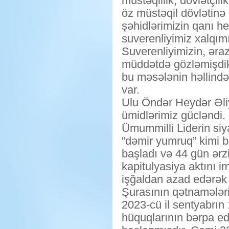
müstəqillik, dövlətçil
öz müstəqil dövlətinə 
şəhidlərimizin qanı h
suverenliyimiz xalqımız
Suverenliyimizin, əra
müddətdə gözləmişdik
bu məsələnin həllində
var.
Ulu Öndər Heydər Əliy
ümidlərimiz gücləndi.
Ümummilli Liderin siya
“dəmir yumruq” kimi b
başladı və 44 gün ər
kapitulyasiya aktını 
işğaldan azad edərək
Şurasının qətnamələrin
2023-cü il sentyabrı
hüquqlarının bərpa ed