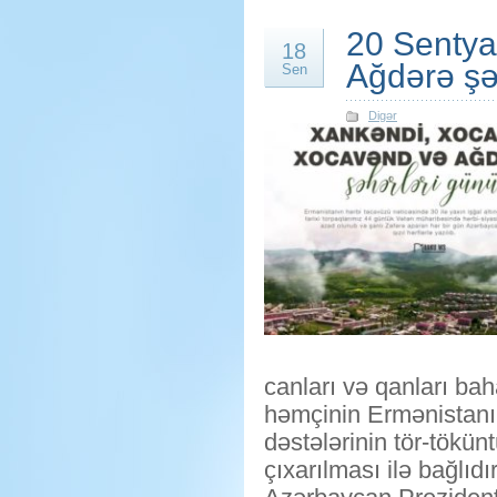
20 Sentya
18
Ağdərə şə
Sen
Digər
canları və qanları ba
həmçinin Ermənistanı
dəstələrinin tör-tökünt
çıxarılması ilə bağlıdır