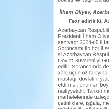
İlham Əliyev, Azərb
Fəxr edirik ki, 
Azərbaycan Respubli
Prezidenti İlham Əliy
sentyabr 2024-cü il tar
Sərəncamı ilə hər il s
si Azərbaycan Respub
Dövlət Suverenliyi G
edilir. Sərəncamda deyi
xalq üçün öz taleyinə
müstəqil dövlətini yar
etdirmək onun ən böy
nailiyyətidir. Tarixin m
mərhələlərində üzləşd
çətinliklərə, işğala,