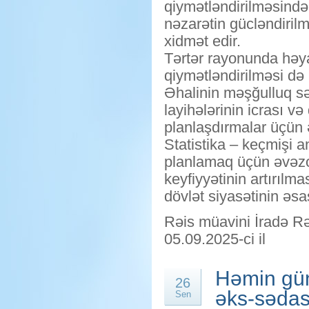
qiymətləndirilməsində 
nəzarətin gücləndiril
xidmət edir.
Tərtər rayonunda həyata
qiymətləndirilməsi də 
Əhalinin məşğulluq səv
layihələrinin icrası v
planlaşdırmalar üçün
Statistika – keçmişi 
planlamaq üçün əvəzol
keyfiyyətinin artırılm
dövlət siyasətinin əsa
Rəis müavini İradə R
05.09.2025-ci il
Həmin gün
26
əks-sədası
Sen