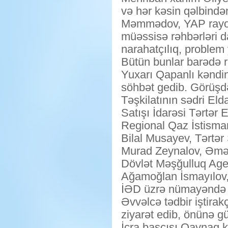
və hər kəsin qəlbində
Məmmədov, YAP rayon 
müəssisə rəhbərləri d
narahatçılıq, problem
Bütün bunlar barədə
Yuxarı Qapanlı kəndind
söhbət gedib. Görüşdə
Təşkilatının sədri El
Satışı İdarəsi Tərtər 
Regional Qaz İstismar
Bilal Musayev, Tərtər 
Murad Zeynalov, Əmək 
Dövlət Məşğulluq Agen
Ağamoğlan İsmayılov, 
İƏD üzrə nümayəndə və
Əvvəlcə tədbir iştirak
ziyarət edib, önünə gü
İcra başçısı Qaynaq 