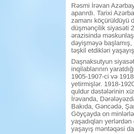
Rəsmi İrəvan Azərbayc
aparırdı. Tarixi Azər
zamanı köçürüldüyü d
düşmənçilik siyasəti 
ərazisində məskunlaşd
dəyişməyə başlamış, m
təşkil etdikləri yaşay
Daşnaksutyun siyasəti 
inqilablarının yaratdı
1905-1907-ci və 1918-
yetirmişlər. 1918-1920
quldur dəstələrinin xü
İrəvanda, Dərələyəzd
Bakıda, Gəncədə, Şa
Göyçayda on minlərlə 
yaşadıqları yerlərdən 
yaşayış məntəqəsi dağ