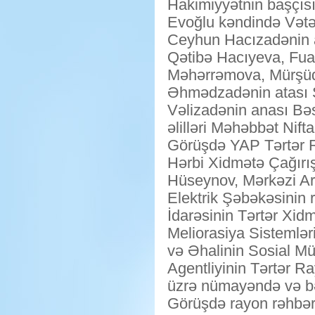
Hakimiyyətnin başçı
Evoğlu kəndində Vətə
Ceyhun Hacızadənin at
Qətibə Hacıyeva, Fua
Məhərrəmova, Mürşü
Əhmədzadənin atası
Vəlizadənin anası Bə
əlilləri Məhəbbət Nift
Görüşdə YAP Tərtər Ra
Hərbi Xidmətə Çağırış
Hüseynov, Mərkəzi Ara
Elektrik Şəbəkəsinin r
İdarəsinin Tərtər Xid
Meliorasiya Sistemlər
və Əhalinin Sosial Mü
Agentliyinin Tərtər R
üzrə nümayəndə və bəl
Görüşdə rayon rəhbəri 