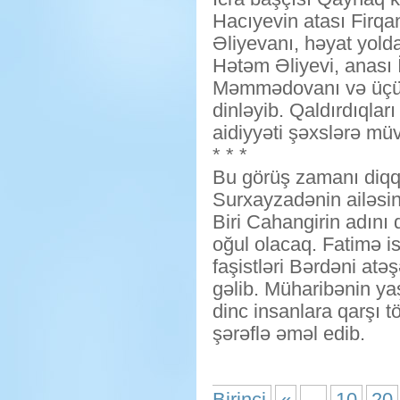
Hacıyevin atası Firqa
Əliyevanı, həyat yold
Hətəm Əliyevi, anası
Məmmədovanı və üçüncü
dinləyib. Qaldırdıqla
aidiyyəti şəxslərə müva
* * *
Bu görüş zamanı diqq
Surxayzadənin ailəsind
Biri Cahangirin adını 
oğul olacaq. Fatimə 
faşistləri Bərdəni at
gəlib. Müharibənin ya
dinc insanlara qarşı t
şərəflə əməl edib.
Birinci
«
...
10
20