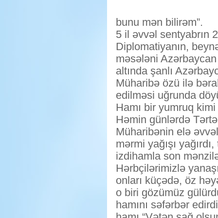
bunu mən bilirəm”.
5 il əvvəl sentyabrın 
Diplomatiyanın, beynə
məsələni Azərbaycan R
altında şanlı Azərbay
Müharibə özü ilə bərab
edilməsi uğrunda döyüş
Hamı bir yumruq kimi P
Həmin günlərdə Tərtər
Müharibənin elə əvvə
mərmi yağışı yağırdı, t
izdihamla son mənzilə 
Hərbçilərimizlə yanaşı
onları küçədə, öz həyə
o biri gözümüz gülürdü
hamını səfərbər edirdi.
hamı “Vətən sağ olsu