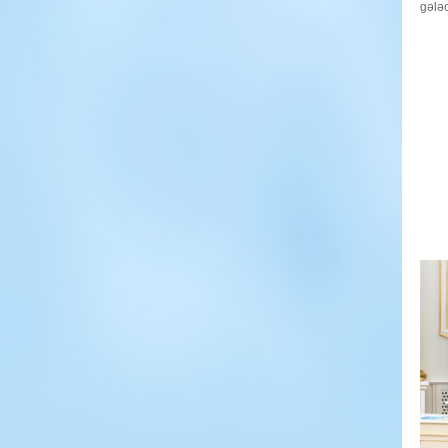
gələc