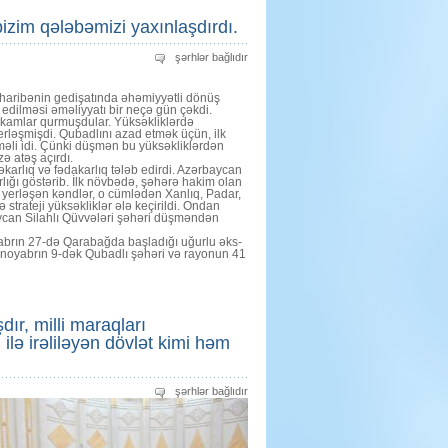
izim qələbəmizi yaxınlaşdırdı.
Oktyabrın
şərhlər bağlıdır
25-
də
Qubadlı
üharibənin gedişatında əhəmiyyətli dönüş
şəhərinin
edilməsi əməliyyatı bir neçə gün çəkdi.
azad
hkamlar qurmuşdular. Yüksəkliklərdə
edilməsi
erləşmişdi. Qubadlını azad etmək üçün, ilk
bizim
qələbəmizi
məli idi. Çünki düşmən bu yüksəkliklərdən
yaxınlaşdırdı.
ə atəş açırdı.
üçün
karlıq və fədakarlıq tələb edirdi. Azərbaycan
lığı göstərib. İlk növbədə, şəhərə hakim olan
a yerləşən kəndlər, o cümlədən Xanlıq, Padar,
 strateji yüksəkliklər ələ keçirildi. Ondan
ycan Silahlı Qüvvələri şəhəri düşməndən
brın 27-də Qarabağda başladığı uğurlu əks-
 noyabrın 9-dək Qubadlı şəhəri və rayonun 41
ır, milli maraqları
ilə irəliləyən dövlət kimi həm
Bu
şərhlər bağlıdır
gün
Qazaxıstan
bütün
dünyada
etibarlı