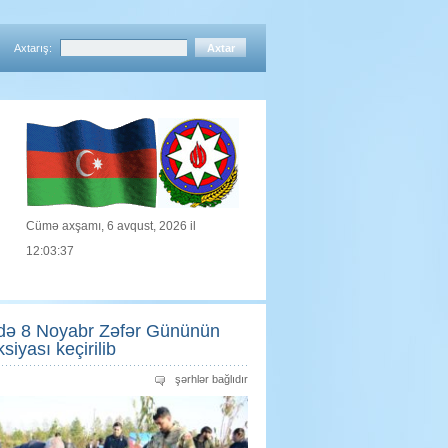
Axtarış:
Cümə axşamı, 6 avqust, 2026 il
12:03:38
sində 8 Noyabr Zəfər Gününün
iyası keçirilib
Tərtərdə
şərhlər bağlıdır
“Konstitusiya
və
Suverenlik
İli”
çərçivəsində
8