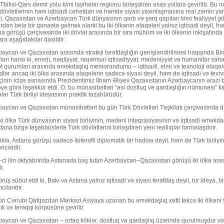
Tbilisi-Qars dəmir yolu kimi layihələr regionu birləşdirən əsas yollara çevrilib. Bu nəq
dövlətlərinin həm iqtisadi cəhətdən və həmdə siyasi yaxınlaşmasına real zəmin yar
ki, Qazaxıstan və Azərbaycan Türk dünyasının qərb və şərq qapıları kimi fəaliyyət 
rdən belə bir qənaətə gəlmək olarki bu iki ölkənin əlaqələri yalnız iqtisadi deyil, 
a görüşü çərçivəsində iki dövlət arasında bir sıra mühüm və iki ölkənin inkişafın
ra aşağıdakılar daxildir:
aycan və Qazaxıstan arasında strateji tərəfdaşlığın genişləndirilməsi haqqında Bir
ları hansı ki, enerji, nəqliyyat, rəqəmsal iqtisadiyyat, mədəniyyət və humanitar sahə
t qurumları arasında əməkdaşlıq memorandumu – iqtisadi, elmi və texnoloji əlaqələ
lər ancaq iki ölkə arasında əlaqələrin sadəcə siyasi deyil, həm də iqtisadi və texno
nin iclas əsnasında Prezidentimiz İlham Əliyev Qazaxıstanın Azərbaycanın ərazi b
yə görə təşəkkür etdi. O, bu münasibətləri “əsl dostluq və qardaşlığın nümunəsi” kim
lər Türk birliyi ideyasının praktik təzahürüdür.
aycan və Qazaxıstan münasibətləri bu gün Türk Dövlətləri Təşkilatı çərçivəsində d
ki ölkə Türk dünyasının siyasi birliyinin, mədəni inteqrasiyasının və iqtisadi əməkd
tana birgə təşəbbüslərlə Türk dövlətlərini birləşdirən yeni reallıqlar formalaşdırır.
iklə, Astana görüşü sadəcə ikitərəfli diplomatik bir hadisə deyil, həm də Türk birli
ricisidir.
ci ilin oktyabrında Astanada baş tutan Azərbaycan–Qazaxıstan görüşü iki ölkə aras
ı.
rüş sübut etdi ki, Bakı və Astana yalnız iqtisadi və siyasi tərəfdaş deyil, bir ideya,
cılarıdır.
n Cənubi Qafqazdan Mərkəzi Asiyaya uzanan bu əməkdaşlıq xətti təkcə iki ölkəni y
lik və tərəqqi körpüsünə çevrilir.
aycan və Qazaxıstan – ortaq köklər, dostluq və qardaşlıq üzərində qurulmuşdur və 