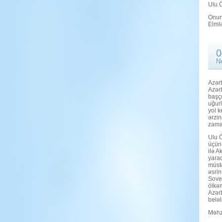
Ulu Ö
Onun 
Elmlə
0
N
Azərb
Azərb
başçı
uğurl
yol k
ərzin
zaman
Ulu 
üçün 
ilə A
yarad
müstə
əsrin
Sovet
ölkəm
Azərb
beləl
Məhz 