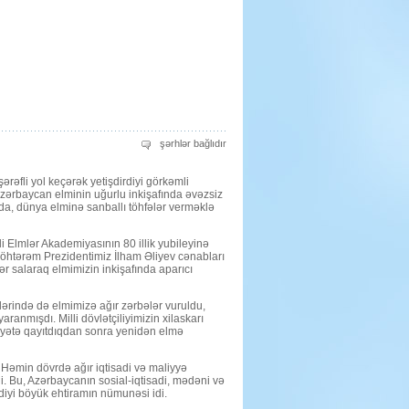
AMEA
şərhlər bağlıdır
dünya
elminə
sanballı
rəfli yol keçərək yetişdirdiyi görkəmli
töhfələr
vermişdir
 Azərbaycan elminin uğurlu inkişafında əvəzsiz
üçün
da, dünya elminə sanballı töhfələr verməklə
i Elmlər Akademiyasının 80 illik yubileyinə
öhtərəm Prezidentimiz İlham Əliyev cənabları
 salaraq elmimizin inkişafında aparıcı
llərində də elmimizə ağır zərbələr vuruldu,
anmışdı. Milli dövlətçiliyimizin xilaskarı
yətə qayıtdıqdan sonra yenidən elmə
 Həmin dövrdə ağır iqtisadi və maliyyə
. Bu, Azərbaycanın sosial-iqtisadi, mədəni və
diyi böyük ehtiramın nümunəsi idi.