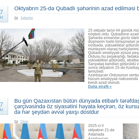
Oktyabrın 25-də Qubadlı şəhərinin azad edilməsi b
7
kt
Xəbərlər
25 oktyabr tarixi 44 günlük m
nöqtəsi oldu. Qubadlının azad 
Şəhərdə ermənilər güclü iste
düşmənin hərbi birləşmələri y
növbədə, yüksəkliklər götürül
müntəzəm olaraq hərbçilərimiz
Qubadlı əməliyyatı xüsusi peşə
Ordusu bu peşəkarlığı, fədakar
yüksəkliklər götürüldü, ətrafd
Sarıyataq kəndləri götürüldü və
sonra oktyabrın 25-də Azərba
təmizlədi.
Azərbaycan Ordusunun sentya
hücum əməliyyatı nəticəsində
kəndi azad olunub.
Daha ətraflı »
Bu gün Qazaxıstan bütün dünyada etibarlı tərəfdaşd
7
çərçivəsində öz siyasətini həyata keçirən, öz kursu 
kt
də hər şeydən əvvəl yaxşı dostdur
Digər
2025-ci il
oktyabrın 21-də
Astanada
Azərbaycan