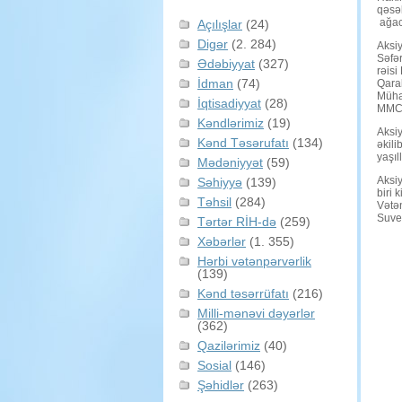
qəsəb
ağacə
Açılışlar
(24)
Digər
(2. 284)
Aksi
Səfər
Ədəbiyyat
(327)
rəisi
İdman
(74)
Qara
Müha
İqtisadiyyat
(28)
MMC”-
Kəndlərimiz
(19)
Aksi
Kənd Təsərufatı
(134)
əkili
yaşıl
Mədəniyyət
(59)
Aksiy
Səhiyyə
(139)
biri 
Təhsil
(284)
Vətən
Suver
Tərtər RİH-də
(259)
Xəbərlər
(1. 355)
Hərbi vətənpərvərlik
(139)
Kənd təsərrüfatı
(216)
Milli-mənəvi dəyərlər
(362)
Qazilərimiz
(40)
Sosial
(146)
Şəhidlər
(263)