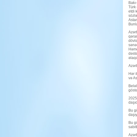
Bakı-
Türk 
etdi 
sözlə
Astan
Bunla
Azərb
qərar
dövlə
sənəd
Həmçi
dəstə
əlaqə
Azərb
Hər i
və As
Beləl
göstə
2025-
daşıd
Bu gö
daşıyı
Bu gü
sabit
Azərb