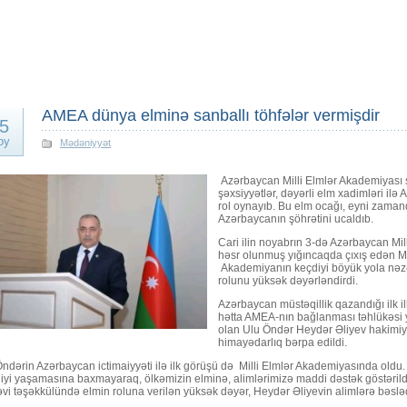
AMEA dünya elminə sanballı töhfələr vermişdir
5
oy
Mədəniyyət
Azərbaycan Milli Elmlər Akademiyası şə
şəxsiyyətlər, dəyərli elm xadimləri ilə
rol oynayıb. Bu elm ocağı, eyni zaman
Azərbaycanın şöhrətini ucaldıb.
Cari ilin noyabrın 3-də Azərbaycan Mill
həsr olunmuş yığıncaqda çıxış edən M
Akademiyanın keçdiyi böyük yola nəzər
rolunu yüksək dəyərləndirdi.
Azərbaycan müstəqillik qazandığı ilk i
hətta AMEA-nın bağlanması təhlükəsi yar
olan Ulu Öndər Heydər Əliyev hakimiy
himayədarlıq bərpa edildi.
ndərin Azərbaycan ictimaiyyəti ilə ilk görüşü də Milli Elmlər Akademiyasında oldu.
liyi yaşamasına baxmayaraq, ölkəmizin elminə, alimlərimizə maddi dəstək göstərildi
i təşəkkülündə elmin roluna verilən yüksək dəyər, Heydər Əliyevin alimlərə bəslə