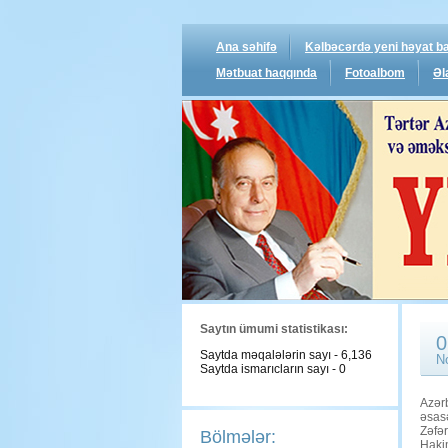
Ana səhifə
Kəlbəcərdə yeni həyat ba
Mətbuat haqqında
Fotoalbom
Əl
Saytın ümumi statistikası:
0
Saytda məqalələrin sayı - 6,136
N
Saytda ismarıcların sayı - 0
Azər
əsasə
Zəfə
Bölmələr:
Hakim