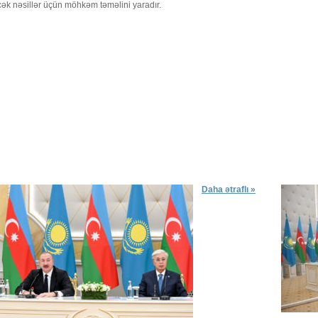
ək nəsillər üçün möhkəm təməlini yaradır.
Daha ətraflı »