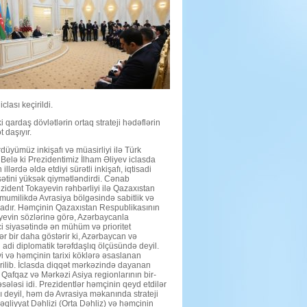
tərəfdaşdır,
milli
maraqları
çərçivəsində
öz
siyasətini
həyata
keçirən,
öz
kursu
ilə
irəliləyən
dövlət
kimi
clası keçirildi.
həm
də
ardaş dövlətlərin ortaq strateji hədəflərin
hər
 daşıyır.
şeydən
əvvəl
yaxşı
düyümüz inkişafı və müasirliyi ilə Türk
dostdur
Belə ki Prezidentimiz İlham Əliyev iclasda
üçün
llərdə əldə etdiyi sürətli inkişafı, iqtisadi
sətini yüksək qiymətləndirdi. Cənab
ezident Tokayevin rəhbərliyi ilə Qazaxıstan
ümumilikdə Avrasiya bölgəsində sabitlik və
dadır. Həmçinin Qazaxıstan Respublikasının
yevin sözlərinə görə, Azərbaycanla
i siyasətində ən mühüm və prioritet
rlər bir daha göstərir ki, Azərbaycan və
 adi diplomatik tərəfdaşlıq ölçüsündə deyil.
i və həmçinin tarixi köklərə əsaslanan
rilib. İclasda diqqət mərkəzində dayanan
Qafqaz və Mərkəzi Asiya regionlarının bir-
ələsi idi. Prezidentlər həmçinin qeyd etdilər
rı deyil, həm də Avrasiya məkanında strateji
qliyyat Dəhlizi (Orta Dəhliz) və həmçinin