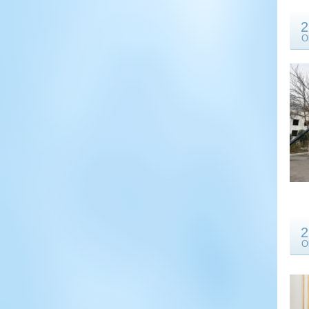
2
O
2
O