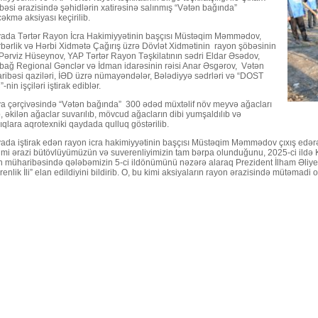
əsi ərazisində şəhidlərin xatirəsinə salınmış “Vətən bağında”
kmə aksiyası keçirilib.
yada Tərtər Rayon İcra Hakimiyyətinin başçısı Müstəqim Məmmədov,
bərlik və Hərbi Xidmətə Çağırış üzrə Dövlət Xidmətinin rayon şöbəsinin
 Pərviz Hüseynov, YAP Tərtər Rayon Təşkilatının sədri Eldar Əsədov,
bağ Regional Gənclər və İdman idarəsinin rəisi Anar Əsgərov, Vətən
ribəsi qaziləri, İƏD üzrə nümayəndələr, Bələdiyyə sədrləri və “DOST
nin işçiləri iştirak ediblər.
ya çərçivəsində “Vətən bağında” 300 ədəd müxtəlif növ meyvə ağacları
b, əkilən ağaclar suvarılıb, mövcud ağacların dibi yumşaldılıb və
lıqlara aqrotexniki qaydada qulluq göstərilib.
ada iştirak edən rayon icra hakimiyyətinin başçısı Müstəqim Məmmədov çıxış edərə
kimi ərazi bütövlüyümüzün və suverenliyimizin tam bərpa olunduğunu, 2025-ci ildə 
 müharibəsində qələbəmizin 5-ci ildönümünü nəzərə alaraq Prezident İlham Əliyev 
enlik İli” elan edildiyini bildirib. O, bu kimi aksiyaların rayon ərazisində mütəmadi