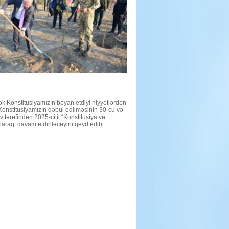
Noyabr
Zəfər
Gününün
beşinci
ildönümü
ilə
əlaqədar
növbəti
ağacəkmə
aksiyası
keçirilib
üçün
k Konstitusiyamızın bəyan etdiyi niyyətlərdən
Konstitusiyamızın qəbul edilməsinin 30-cu və
tərəfindən 2025-ci il “Konstitusiya və
 olaraq davam etdiriləcəyini qeyd edib.