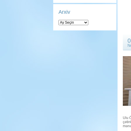
Arxiv
Arxiv
0
N
Ulu Ö
çətin
mənəv