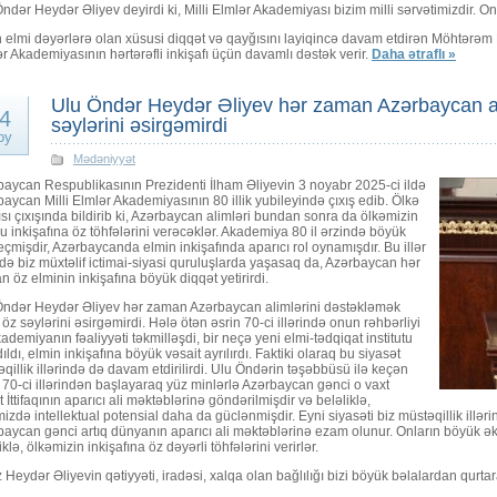
ndər Heydər Əliyev deyirdi ki, Milli Elmlər Akademiyası bizim milli sərvətimizdir. 
elmi dəyərlərə olan xüsusi diqqət və qayğısını layiqincə davam etdirən Möhtərəm P
r Akademiyasının hərtərəfli inkişafı üçün davamlı dəstək verir.
Daha ətraflı »
Ulu Öndər Heydər Əliyev hər zaman Azərbaycan al
4
səylərini əsirgəmirdi
oy
Mədəniyyət
aycan Respublikasının Prezidenti İlham Əliyevin 3 noyabr 2025-ci ildə
aycan Milli Elmlər Akademiyasının 80 illik yubileyində çıxış edib. Ölkə
sı çıxışında bildirib ki, Azərbaycan alimləri bundan sonra da ölkəmizin
u inkişafına öz töhfələrini verəcəklər. Akademiya 80 il ərzində böyük
eçmişdir, Azərbaycanda elmin inkişafında aparıcı rol oynamışdır. Bu illər
də biz müxtəlif ictimai-siyasi quruluşlarda yaşasaq da, Azərbaycan hər
 öz elminin inkişafına böyük diqqət yetirirdi.
Öndər Heydər Əliyev hər zaman Azərbaycan alimlərini dəstəkləmək
öz səylərini əsirgəmirdi. Hələ ötən əsrin 70-ci illərində onun rəhbərliyi
kademiyanın fəaliyyəti təkmilləşdi, bir neçə yeni elmi-tədqiqat institutu
ıldı, elmin inkişafına böyük vəsait ayrılırdı. Faktiki olaraq bu siyasət
qillik illərində də davam etdirilirdi. Ulu Öndərin təşəbbüsü ilə keçən
 70-ci illərindən başlayaraq yüz minlərlə Azərbaycan gənci o vaxt
 İttifaqının aparıcı ali məktəblərinə göndərilmişdir və beləliklə,
izdə intellektual potensial daha da güclənmişdir. Eyni siyasəti biz müstəqillik illər
aycan gənci artıq dünyanın aparıcı ali məktəblərinə ezam olunur. Onların böyük ək
iklə, ölkəmizin inkişafına öz dəyərli töhfələrini verirlər.
Heydər Əliyevin qətiyyəti, iradəsi, xalqa olan bağlılığı bizi böyük bəlalardan qurtar