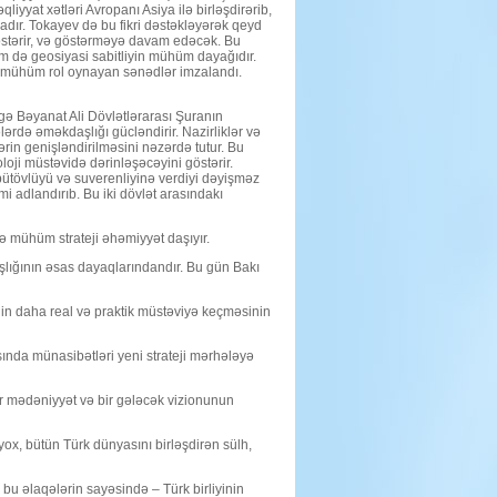
liyyat xətləri Avropanı Asiya ilə birləşdirərib,
adır. Tokayev də bu fikri dəstəkləyərək qeyd
göstərir, və göstərməyə davam edəcək. Bu
həm də geosiyasi sabitliyin mühüm dayağıdır.
da mühüm rol oynayan sənədlər imzalandı.
gə Bəyanat Ali Dövlətlərarası Şuranın
lərdə əməkdaşlığı gücləndirir. Nazirliklər və
rin genişləndirilməsini nəzərdə tutur. Bu
loji müstəvidə dərinləşəcəyini göstərir.
ütövlüyü və suverenliyinə verdiyi dəyişməz
i adlandırıb. Bu iki dövlət arasındakı
ə mühüm strateji əhəmiyyət daşıyır.
aşlığının əsas dayaqlarındandır. Bu gün Bakı
yinin daha real və praktik müstəviyə keçməsinin
ında münasibətləri yeni strateji mərhələyə
 bir mədəniyyət və bir gələcək vizionunun
ox, bütün Türk dünyasını birləşdirən sülh,
bu əlaqələrin sayəsində – Türk birliyinin