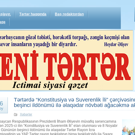
şlayır.
Tərtər haqqında
Baş redaktordan
aqə
Tərtərdə “Konstitusiya və Suverenlik İli” çərçivə
6
beşinci ildönümü ilə əlaqədar növbəti ağacəkmə aks
oy
Xəbərlər
baycan Respublikasının Prezidenti İlham Əliyevin müvafiq sərəncamına
n 2025-ci ilin “Konstitusiya və Suverenlik İli” elan olunması və 8 Noyabr
r Gününün beşinci ildönümü ilə əlaqədar Tərtər Rayon İcra
iyyətinin və YAP Tərtər rayon təşkilatının birgə təşkilatçılığı ilə Şıxarx