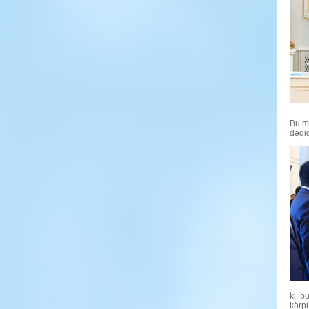
Bu mü
dəqiq
ki, b
körpü