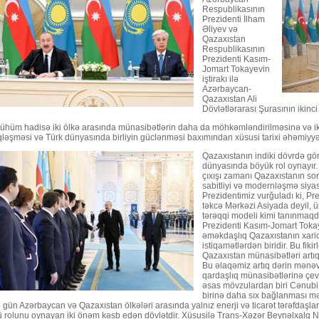
Respublikasının
Prezidenti İlham
Əliyev və
Qazaxıstan
Respublikasının
Prezidenti Kasım-
Jomart Tokayevin
iştirakı ilə
Azərbaycan-
Qazaxıstan Ali
Dövlətlərarası Şurasının ikinci i
hüm hadisə iki ölkə arasında münasibətlərin daha da möhkəmləndirilməsinə və iki q
ləşməsi və Türk dünyasında birliyin güclənməsi baxımından xüsusi tarixi əhəmiyyət
Qazaxıstanın indiki dövrdə gör
dünyasında böyük rol oynayır. 
çıxışı zamanı Qazaxıstanın son i
sabitliyi və modernləşmə siya
Prezidentimiz vurğuladı ki, Pr
təkcə Mərkəzi Asiyada deyil, 
tərəqqi modeli kimi tanınmaq
Prezidenti Kasım-Jomart Toka
əməkdaşlıq Qazaxıstanın xaric
istiqamətlərdən biridir. Bu fiki
Qazaxıstan münasibətləri artıq
Bu əlaqəmiz artıq dərin mənəv
qardaşlıq münasibətlərinə çev
əsas mövzulardan biri Cənubi 
birinə daha sıx bağlanması məs
u gün Azərbaycan və Qazaxıstan ölkələri arasında yalnız enerji və ticarət tərəfdaşla
 rolunu oynayan iki önəm kəsb edən dövlətdir. Xüsusilə Trans-Xəzər Beynəlxalq Nə