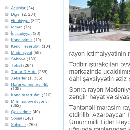
Açılışlar
(24)
Digər
(2. 284)
Ədəbiyyat
(327)
İdman
(74)
İqtisadiyyat
(28)
Kəndlərimiz
(19)
Kənd Təsərufatı
(134)
rayon ictimaiyyətinin 
Mədəniyyət
(59)
Səhiyyə
(139)
Tədbir iştirakçıları 
Təhsil
(284)
mərkəzində ucaldılmış
Tərtər RİH-də
(259)
dahi şəxsiyyətin əziz 
Xəbərlər
(1. 355)
Hərbi vətənpərvərlik
Sonra rayon Mədəniyy
(139)
Kənd təsərrüfatı
(216)
zəngin həyat və siyasi 
Milli-mənəvi dəyərlər
(362)
Təntənəli mərasim ra
Qazilərimiz
(40)
etdirilib. Azərbaycan
Sosial
(146)
Ümummilli Lider Heydə
Şəhidlər
(263)
uğrunda canlarından ke