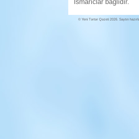
İsmarıclar bağlıdır.
© Yeni Tərtər Qəzeti 2026. Saytın hazır