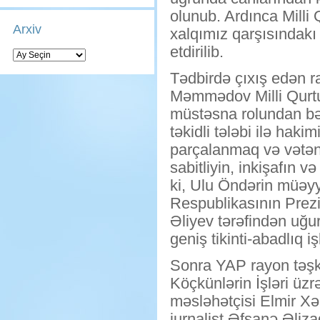
olunub. Ardınca Milli
Arxiv
xalqımız qarşısındakı 
etdirilib.
Arxiv
Tədbirdə çıxış edən r
Məmmədov Milli Qurtu
müstəsna rolundan bəh
təkidli tələbi ilə hak
parçalanmaq və vətən
sabitliyin, inkişafın 
ki, Ulu Öndərin müəyy
Respublikasının Prez
Əliyev tərəfindən uğur
geniş tikinti-abadlıq işl
Sonra YAP rayon təşki
Köçkünlərin İşləri üz
məsləhətçisi Elmir Xə
jurnalist Əfşanə Əliza