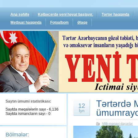
Ana səhifə
Kəlbəcərdə yeni həyat başlayır.
Tərtər haqqında
Mətbuat haqqında
Fotoalbom
Əlaqə
Tərtərdə 
Saytın ümumi statistikası:
12
Saytda məqalələrin sayı - 6,136
ümumrayon 
İyn
Saytda ismarıcların sayı - 0
Milli-mənəvi dəyərlər
Bölmələr: