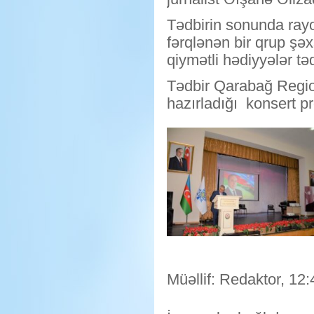
Tədbirin sonunda rayon
fərqlənən bir qrup şəx
qiymətli hədiyyələr t
Tədbir Qarabağ Regio
hazırladığı konsert pr
Müəllif: Redaktor, 12: