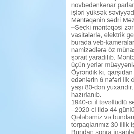
növbədənkənar parlame
işləri yüksək səviyyəd
Məntəqənin sədri Məza
–Seçki məntəqəsi zəru
vasitələrlə, elektrik g
burada veb-kameralar q
namizədlərə öz münasib
şərait yaradılıb. Mənt
üçün yerlər müəyyənləş
Öyrəndik ki, qarşıda
edənlərin 6 nəfəri ilk 
yaşı 80-dən yuxarıdır
hazırlanıb.
1940-cı il təvəllüdlü 
–2020-ci ildə 44 gün
Qələbəmiz və bundan s
torpaqlarımız 30 illik
Bundan sonra insanla