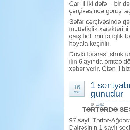
Cari il iki dəfə – bir 
çərçivəsində görüş tə
Səfər çərçivəsində qə
müttəfiqlik xarakterini
qarşılıqlı müttəfiqli
həyata keçirilir.
Dövlətlərarası struktu
ilin 6 ayında əmtəə d
xəbər verir. Ötən il bi
1 sentyab
16
günüdür
Avq
Digər
TƏRTƏRDƏ SEÇ
97 saylı Tərtər-Ağdə
Dairəsinin 1 saylı se