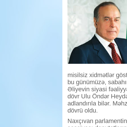
misilsiz xidmətlər göstə
bu günümüzə, sabahım
Əliyevin siyasi fəali
dövr Ulu Öndər Heydər
adlandırıla bilər. Məh
dövrü oldu.
Naxçıvan parlamentinin