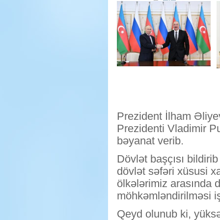
Prezident İlham Əliyev
Prezidenti Vladimir P
bəyanat verib.
Dövlət başçısı bildir
dövlət səfəri xüsusi xa
ölkələrimiz arasında d
möhkəmləndirilməsi i
Qeyd olunub ki, yüksə