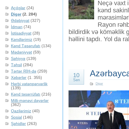
Neçə vaxt i
Açılışlar
(24)
kənd sakinl
Digər
(2. 284)
mərasimləri
Ədəbiyyat
(327)
Rayon rəhb
İdman
(74)
bildirdik və köməklik
İqtisadiyyat
(28)
həllini tapdı. Yol da r
Kəndlərimiz
(19)
Kənd Təsərufatı
(134)
Mədəniyyət
(59)
Səhiyyə
(139)
Təhsil
(284)
Azərbaycan
Tərtər RİH-də
(259)
10
Xəbərlər
(1. 355)
Sen
Hərbi vətənpərvərlik
Digər
(139)
Kənd təsərrüfatı
(216)
Milli-mənəvi dəyərlər
(362)
Qazilərimiz
(40)
Sosial
(146)
Şəhidlər
(263)