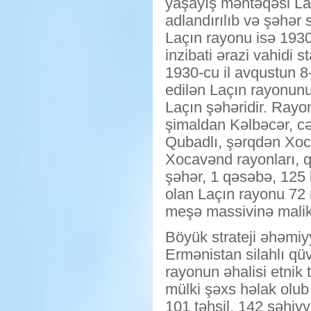
yaşayış məntəqəsi La
adlandırılıb və şəhər s
Laçın rayonu isə 1930
inzibati ərazi vahidi s
1930-cu il avqustun 8-
edilən Laçın rayonun
Laçın şəhəridir. Rayo
şimaldan Kəlbəcər, 
Qubadlı, şərqdən Xoc
Xocavənd rayonları, 
şəhər, 1 qəsəbə, 125 
olan Laçın rayonu 72 
meşə massivinə malik
Böyük strateji əhəmiy
Ermənistan silahlı qüv
rayonun əhalisi etnik
mülki şəxs həlak olub
101 təhsil, 142 səhiyy