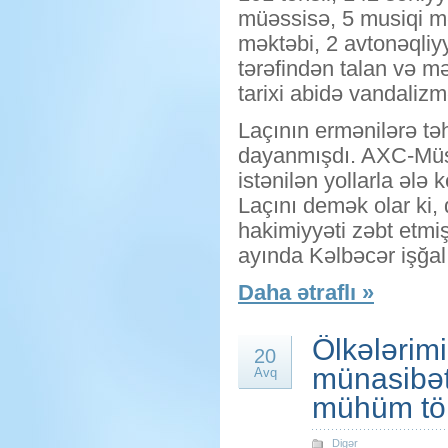
müəssisə, 5 musiqi mək
məktəbi, 2 avtonəqliyy
tərəfindən talan və mə
tarixi abidə vandaliz
Laçının ermənilərə təh
dayanmışdı. AXC-Müsa
istənilən yollarla ələ
Laçını demək olar ki,
hakimiyyəti zəbt etmiş
ayında Kəlbəcər işğal
Daha ətraflı »
Ölkələrimi
20
münasibət
Avq
mühüm töhf
Digər