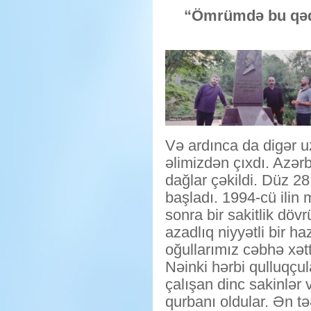
“Ömrümdə bu qədə
Və ardınca da digər u
əlimizdən çıxdı. Azər
dağlar çəkildi. Düz 2
başladı. 1994-cü ili
sonra bir sakitlik döv
azadlıq niyyətli bir ha
oğullarımız cəbhə xətt
Nəinki hərbi qulluqçul
çalışan dinc sakinlər 
qurbanı oldular. Ən tə