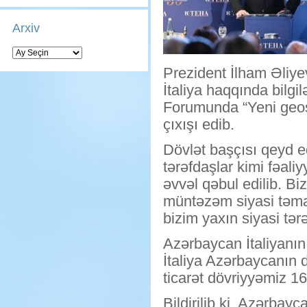
Arxiv
Arxiv
Prezident İlham Əliyev
İtaliya haqqında bil
Forumunda “Yeni geosi
çıxışı edib.
Dövlət başçısı qeyd ed
tərəfdaşlar kimi fəali
əvvəl qəbul edilib. B
müntəzəm siyasi təmas
bizim yaxın siyasi tə
Azərbaycan İtaliyanın 
İtaliya Azərbaycanın d
ticarət dövriyyəmiz 1
Bildirilib ki, Azərba