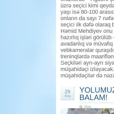
üzrə seçici kimi qeydə
yaşı isə 80-100 arasıd
onların da sayı 7 nəf
seçici ilk dəfə olara
Həmid Mehdiyev onu da
hazırlıq işləri görülüb
avadanlıq və müvafiq 
vebkameralar quraşdır
treninqlərdə maariflənd
Seçkiləri ayrı-ayrı si
müşahidəçi izləyəcək
müşahidəçilər də nəz
YOLUMUZ
29
BALAM!
Avq
Digər