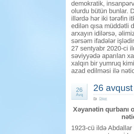
demokratik, insanpərv
olurdu bütün bunlar. D
illərdə hər iki tərəfin 
edilən qısa müddətli d
arxayın idilərsə, əlimi
sərsəm ifadələr işlədir
27 sentyabr 2020-ci i
səviyyədə aparılan xa
xalqın bir yumruq kim
azad edilməsi ilə nəti
26 avqust
26
Avq
Digər
Xəyanətin qurbanı o
nəti
1923-cü ildə Abdallar