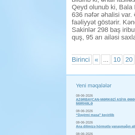
Qeyd olunub ki, Bala K
636 nəfər əhalisi var.
faəliyyət göstərir. Kən
Sakinlər 298 baş irib
quş, 95 arı ailəsi saxl
Birinci
«
...
10
20
Yeni məqalələr
08-06-2026
AZƏRBAYCAN-MƏRKƏZİ ASİYA ƏMƏ
MƏRHƏLƏ
08-06-2026
“Dəyirmi masa” keçirilib
08-06-2026
Ana dilimizə hörmətlə yanaşmağın a
08-06-2026