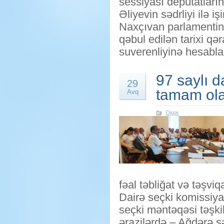
sessiyası deputatları
Əliyevin sədrliyi ilə i
Naxçıvan parlamentini
qəbul edilən tarixi qə
suverenliyinə hesabl
97 saylı d
29
tamam ol
Avq
Digər
fəal təbliğat və təşviq
Dairə seçki komissiya
seçki məntəqəsi təşki
ərazilərdə – Ağdərə ş