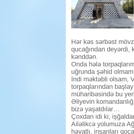
Hər kəs sərbəst mövzu
qucağından deyərdi, 
kənddən.
Onda hələ torpaqlarım
uğrunda şəhid olmamı
İndi məktəbli olsam, 
torpaqlarından başlay
müharibəsində bu yer
Əliyevin komandanlığı 
bizə yaşatdılar…
Çoxdan idi ki, işğalda
Ailəlikcə yolumuza Ağ
həyatlı, insanları qo