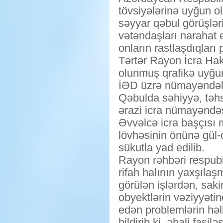
tövsiyələrinə uyğun o
səyyar qəbul görüşləri
vətəndaşları narahat 
onların rastlaşdıqları
Tərtər Rayon İcra Ha
olunmuş qrafikə uyğun
İƏD üzrə nümayəndəliy
Qəbulda səhiyyə, təhsi
ərazi icra nümayəndəsi
Əvvəlcə icra başçısı 
lövhəsinin önünə gül-ç
sükutla yad edilib.
Rayon rəhbəri respubl
rifah halının yaxşıla
görülən işlərdən, sak
obyektlərin vəziyyətin
edən problemlərin həll
bildirib ki, əhali fasil