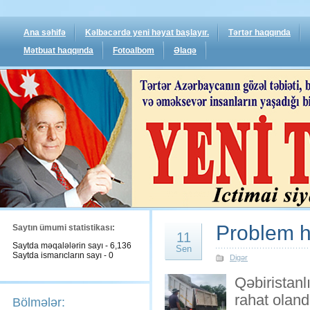
Ana səhifə
Kəlbəcərdə yeni həyat başlayır.
Tərtər haqqında
Mətbuat haqqında
Fotoalbom
Əlaqə
Problem hə
Saytın ümumi statistikası:
11
Saytda məqalələrin sayı - 6,136
Sen
Saytda ismarıcların sayı - 0
Digər
Qəbiristanl
rahat oland
Bölmələr: