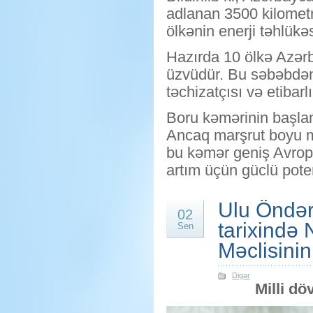
adlanan 3500 kilometr
ölkənin enerji təhlükəs
Hazırda 10 ölkə Azərb
üzvüdür. Bu səbəbdə
təchizatçısı və etibarl
Boru kəmərinin başlan
Ancaq marşrut boyu m
bu kəmər geniş Avropa
artım üçün güclü pote
Ulu Öndər
02
tarixində
Sen
Məclisinin
Digər
Milli dö