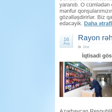
yaranıb. O cümlədən q
mənfur qonşularımızı
gözəlləşdirirlər. Biz 
edəcəyik.
Daha ətrafl
Rayon rəh
16
Avq
Digər
İqtisadi gös
Azərbaycan Respublika