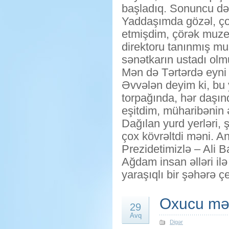
başladıq. Sonuncu d
Yaddaşımda gözəl, çox
etmişdim, çörək muze
direktoru tanınmış mu
sənətkarın ustadı ol
Mən də Tərtərdə eyni 
Əvvələn deyim ki, bu 
torpağında, hər daşın
eşitdim, müharibənin ə
Dağılan yurd yerləri,
çox kövrəltdi məni. An
Prezidetimizlə – Ali
Ağdam insan əlləri il
yaraşıqlı bir şəhərə ç
Oxucu mək
29
Avq
Digər