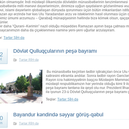
ün olmamışdır. İndi müstəqil ölkəmizdə dövlətdin münasibətlərinin tənzimlənməsi
ibətlərdə milli-mənəvi dəyərlərimizin, dinimizə uyğun qaydaların gözlənilməsi əsas 
i, islami dəyərlərin qloballaşan dünyada qorunması üçün bütün imkanlardan istifa
an ayı ərzində hər kəs Ulu Yaradandan arzu və istəklərinin hasil olunması üçün dua
imiz ümumi arzumuzu – Qarabağ münaqişəsinin həllində bizə kömək olsun, qaçqın
ünlər.
bir daha “Qurani–Kərimin” nazil olduğu müqəddəs Ramazan ayının başa çatması münas
baycanımızın daha da çiçəklənməsi naminə yeni-yeni uğurlar arzulayıram.
ər:
Tərtər ŞİH-də
Dövlət Qulluqçularının peşə bayramı
2
yl
Tərtər RİH-də
Bu münasibətlə keçirilən tədbir iştirakçıları öncə Ul
xatirəsini etiramla andılar. Sonra tədbir rayon Gəncl
Rayon icra hakimiyyətinin başçısı Müstəqim Məmmədov ət
müstəqil respublikamızın hər yerində olduğu kimi 9 il
peşə bayramı təntənə ilə qeyd olu-nur. Prezident İlha
ilə iyunun 23-ü Dövlət Qulluqçularının peşə bayramı 
Teqlər:
Tərtər ŞİH-də
Bayandur kəndində səyyar görüş-qəbul
0
yn
Tərtər RİH-də