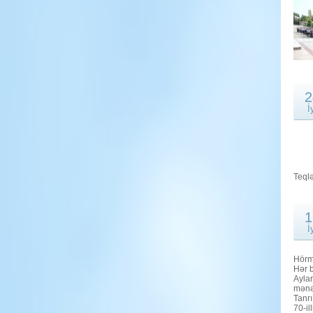
2
İ
Teql
1
İ
Hörmə
Hər b
Ayla
mənəv
Tanr
70-il