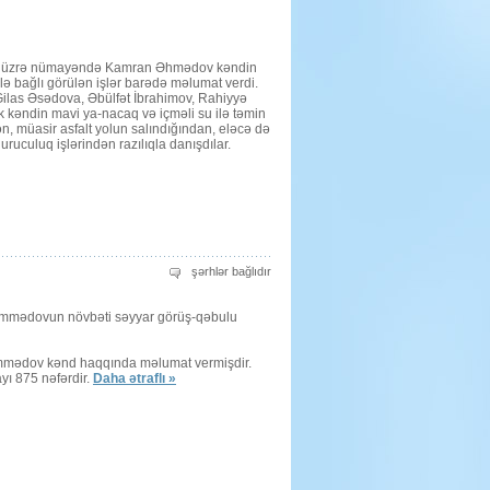
səyyar
görüş-
qəbul
üçün
rəsi üzrə nümayəndə Kamran Əhmədov kəndin
ı ilə bağlı görülən işlər barədə məlumat verdi.
Gilas Əsədova, Əbülfət İbrahimov, Rahiyyə
 kəndin mavi ya-nacaq və içməli su ilə təmin
ən, müasir asfalt yolun salındığından, eləcə də
uculuq işlərindən razılıqla danışdılar.
Rayon
şərhlər bağlıdır
rəhbərinin
növbəti
səyyar
Məmmədovun növbəti səyyar görüş-qəbulu
görüş-
qəbulu
üçün
mədov kənd haqqında məlumat vermişdir.
ayı 875 nəfərdir.
Daha ətraflı »