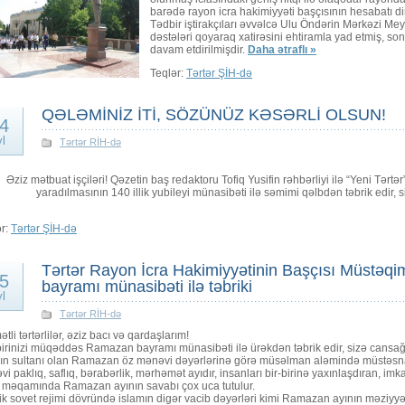
barədə rayon icra hakimiyyəti başçısının hesabatı di
Tədbir iştirakçıları əvvəlcə Ulu Öndərin Mərkəzi Me
dəstələri qoyaraq xatirəsini ehtiramla yad etmiş, so
davam etdirilmişdir.
Daha ətraflı »
Teqlər:
Tərtər ŞİH-də
QƏLƏMİNİZ İTİ, SÖZÜNÜZ KƏSƏRLİ OLSUN!
4
yl
Tərtər RİH-də
Əziz mətbuat işçiləri! Qəzetin baş redaktoru Tofiq Yusifin rəhbərliyi ilə “Yeni Tərtə
yaradılmasının 140 illik yubileyi münasibəti ilə səmimi qəlbdən təbrik edir, s
ər:
Tərtər ŞİH-də
Tərtər Rayon İcra Hakimiyyətinin Başçısı Müs
5
bayramı münasibəti ilə təbriki
yl
Tərtər RİH-də
tli tərtərlilər, əziz bacı və qardaşlarım!
irinizi müqəddəs Ramazan bayramı münasibəti ilə ürəkdən təbrik edir, sizə cansağlı
rın sultanı olan Ramazan öz mənəvi dəyərlərinə görə müsəlman aləmində müstəsna
i paklıq, saflıq, bərabərlik, mərhəmət ayıdır, insanları bir-birinə yaxınlaşdıran, imkan
ı məqamında Ramazan ayının savabı çox uca tutulur.
lik sovet rejimi dövründə islamın digər vacib dəyərləri kimi Ramazan ayının məziyyə