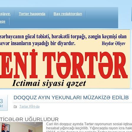
şlayır.
Tərtər haqqında
Baş redaktordan
aqə
DOQQUZ AYIN YEKUNLARI MÜZAKİZƏ EDİLİB
3
kt
Tərtər RİH-də
TİCƏLƏR UĞURLUDUR
Cari ilin doqquz ayında Tərtər rayonunun sosial-iqtis
hesabat yığıncağı keçirilib. Yığıncaqda rayon icra 