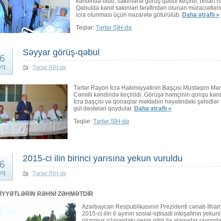
kəndində olub, sakinlərlə görüş-qəbul keçirib, onları
Qəbulda kənd sakinləri tərəfindən olunan müraciətlərin 
icra olunması üçün nəzarətə götürülüb.
Daha ətraflı »
Teqlər:
Tərtər ŞİH-də
Səyyar görüş-qəbul
6
vq
Tərtər RİH-də
Tərtər Rayon İcra Hakimiyyətinin Başçısı Müstəqim M
Cəmilli kəndində keçirildi. Görüşə həmçinin qonşu kəndl
İcra başçısı və qonaqlar məktəbin həyətindəki şəhidlər
gül dəstələri qoydular.
Daha ətraflı »
Teqlər:
Tərtər ŞİH-də
2015-ci ilin birinci yarısına yekun vuruldu
6
vq
Tərtər RİH-də
LİYYƏTLƏRİN RƏHNİ ZƏHMƏTDİR
Azərbaycan Respublikasının Prezidenti cənab İlham Ə
2015-ci ilin 6 ayının sosial-iqtisadi inkişafının yeku
olunmuş iclasındakı geniş nitqi ilə əlaqədar rayonda