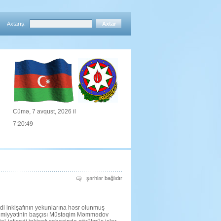
Axtarış:
Cümə, 7 avqust, 2026 il
7:20:50
DOQQUZ
şərhlər bağlıdır
AYIN
YEKUNLARI
MÜZAKİZƏ
EDİLİB
üçün
adi inkişafının yekunlarına həsr olunmuş
hakimiyyətinin başçısı Müstəqim Məmmədov