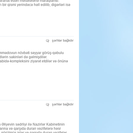
 narahat edən məsələlərlə maraqlanıb.
ilə
bir qismi yerindəcə həll edilib, digərləri isə
görüşdü
üçün
Səyyar
şərhlər bağlıdır
görüş-
qəbul
üçün
əmmədovun növbəti səyyar görüş-qəbulu
ərin sakinləri də gəlmişdilər.
 abidə-kompleksini ziyarət etdilər və önünə
2015-
şərhlər bağlıdır
ci
ilin
birinci
yarısına
yekun
vuruldu
liyevin sədrliyi ilə Nazirlər Kabinetinin
üçün
nlarına və qarşıda duran vəzifələrə həsr
 görülmüş işlər və qarşıda duran vəzifələr