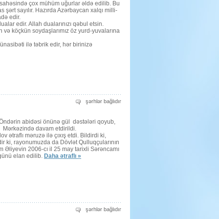
 sahəsində çox mühüm uğurlar əldə edilib. Bu
ilə
təbriki
şərt sayılır. Hazırda Azərbaycan xalqı milli-
üçün
də edir.
lar edir. Allah dualarınızı qəbul etsin.
 və köçkün soydaşlarımız öz yurd-yuvalarına
ibəti ilə təbrik edir, hər birinizə
Dövlət
şərhlər bağlıdır
Qulluqçularının
peşə
bayramı
u Öndərin abidəsi önünə gül dəstələri qoyub,
üçün
ər Mərkəzində davam etdirildi.
raflı məruzə ilə çıxış etdi. Bildirdi ki,
dir ki, rayonumuzda da Dövlət Qulluqçularının
m Əliyevin 2006-cı il 25 may tarixli Sərəncamı
günü elan edilib.
Daha ətraflı »
Bayandur
şərhlər bağlıdır
kəndində