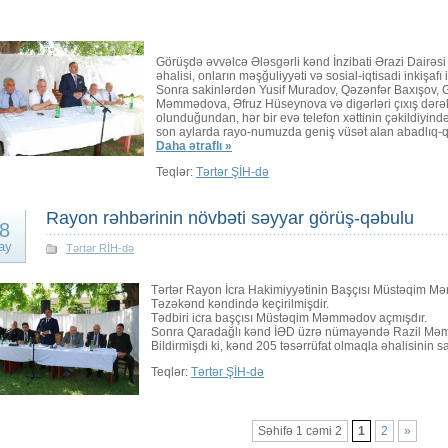
Görüşdə əvvəlcə Ələsgərli kənd İnzibati Ərazi Dai
əhalisi, onların məşğuliyyəti və sosial-iqtisadi inkişaf
Sonra sakinlərdən Yusif Muradov, Qəzənfər Baxışov, 
Məmmədova, Əfruz Hüseynova və digərləri çıxış dərək
olunduğundan, hər bir evə telefon xəttinin çəkildiyind
son aylarda rayo-numuzda geniş vüsət alan abadlıq-qur
Daha ətraflı »
Teqlər:
Tərtər ŞİH-də
Rayon rəhbərinin növbəti səyyar görüş-qəbulu
8
ay
Tərtər RİH-də
Tərtər Rayon İcra Hakimiyyətinin Başçısı Müstəqim 
Təzəkənd kəndində keçirilmişdir.
Tədbiri icra başçısı Müstəqim Məmmədov açmışdır.
Sonra Qaradağlı kənd İƏD üzrə nümayəndə Razil Məm
Bildirmişdi ki, kənd 205 təsərrüfat olmaqla əhalisinin s
Teqlər:
Tərtər ŞİH-də
Səhifə 1 cəmi 2
1
2
»