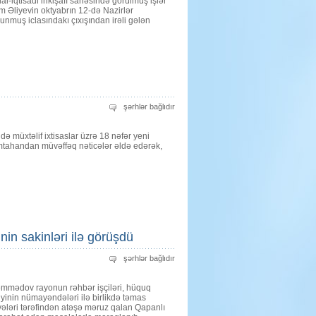
al-iqtisadi inkişafı sahəsində görülmüş işlər
 Əliyevin oktyabrın 12-də Nazirlər
lunmuş iclasındakı çıxışından irəli gələn
Rayon
şərhlər bağlıdır
rəhbəri
ilə
gənc
 müxtəlif ixtisaslar üzrə 18 nəfər yeni
müəllimlərin
görüşü
 imtahandan müvəffəq nəticələr əldə edərək,
üçün
in sakinləri ilə görüşdü
İcra
şərhlər bağlıdır
başçısı
təmas
xəttində
əmmədov rayonun rəhbər işçiləri, hüquq
yerləşən
Qapanlı
iyinin nümayəndələri ilə birlikdə təmas
kəndinin
vələri tərəfindən atəşə məruz qalan Qapanlı
sakinləri