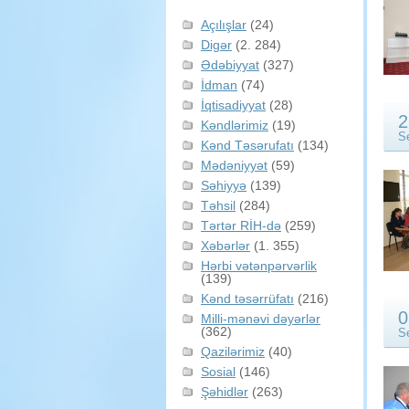
Açılışlar
(24)
Digər
(2. 284)
Ədəbiyyat
(327)
İdman
(74)
İqtisadiyyat
(28)
2
Kəndlərimiz
(19)
S
Kənd Təsərufatı
(134)
Mədəniyyət
(59)
Səhiyyə
(139)
Təhsil
(284)
Tərtər RİH-də
(259)
Xəbərlər
(1. 355)
Hərbi vətənpərvərlik
(139)
Kənd təsərrüfatı
(216)
0
Milli-mənəvi dəyərlər
(362)
S
Qazilərimiz
(40)
Sosial
(146)
Şəhidlər
(263)