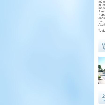
mümk
münas
mənəv
Ramaz
Rəbb
döns
Sizi 
Azər
Teql
0
İ
2
İ