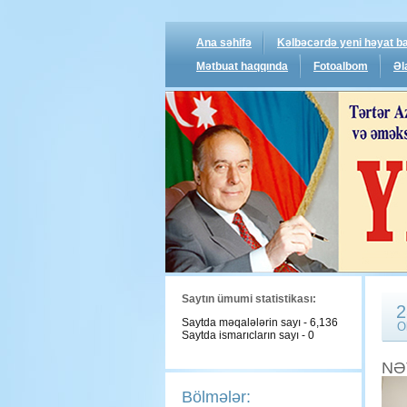
Ana səhifə
Kəlbəcərdə yeni həyat ba
Mətbuat haqqında
Fotoalbom
Əl
Saytın ümumi statistikası:
2
Saytda məqalələrin sayı - 6,136
O
Saytda ismarıcların sayı - 0
NƏ
Bölmələr: