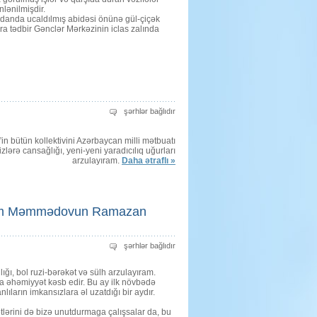
nlənilmişdir.
ydanda ucaldılmış abidəsi önünə gül-çiçək
nra tədbir Gənclər Mərkəzinin iclas zalında
QƏLƏMİNİZ
şərhlər bağlıdır
İTİ,
SÖZÜNÜZ
KƏSƏRLİ
r”in bütün kollektivini Azərbaycan milli mətbuatı
OLSUN!
üçün
izlərə cansağlığı, yeni-yeni yaradıcılıq uğurları
arzulayıram.
Daha ətraflı »
təqim Məmmədovun Ramazan
Tərtər
şərhlər bağlıdır
Rayon
İcra
Hakimiyyətinin
ğı, bol ruzi-bərəkət və sülh arzulayıram.
Başçısı
 əhəmiyyət kəsb edir. Bu ay ilk növbədə
Müstəqim
lıların imkansızlara əl uzatdığı bir aydır.
Məmmədovun
Ramazan
bayramı
tlərini də bizə unutdurmaga çalışsalar da, bu
münasibəti