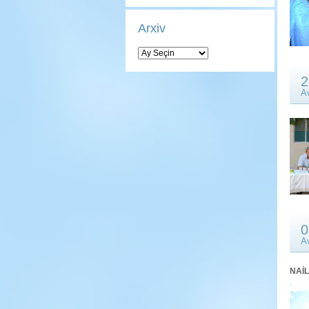
Arxiv
Arxiv
2
A
0
A
NAİ