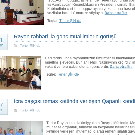
“2015-ci ilin doqquz ayı ərzində Tərtər rayonunun sosi
və Azərbaycan Respublikasının Prezidenti cənab İlham
Kabinetinin cari ilin doqquz ayının yekunlarına həsr o
vəzifələr barədə” məruzə söyləyib.
Daha ətraflı »
Teqlər:
Tərtər ŞİH-də
Rayon rəhbəri ilə gənc müəllimlərin görüşü
1
en
Tərtər RİH-də
Cari tədris ilində rayonumuzun ümumtəhsil məktəblərində
müəllim işləyəcək. Bunlar Təhsil Nazirliyinin keçirdiyi
vakant yerlərə qəbul olunan gənclərdir.
Daha ətraflı »
Teqlər:
Tərtər ŞİH-də
İcra başçısı təmas xəttində yerləşən Qapanlı kəndin
7
en
Tərtər RİH-də
Tərtər Rayon İcra Hakimiyyətinin Başçısı Müstəqim M
mühafizə orqanları, müdafiə və fövqəladə hallar nazirl
xəttində yerləşən, mütəmadi olaraq erməni silahlı qüv