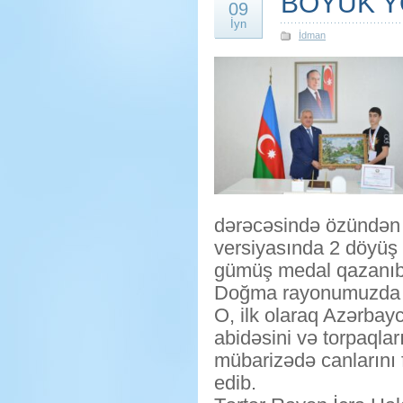
BÖYÜK Y
09
İyn
İdman
dərəcəsində özündən 
versiyasında 2 döyüş k
gümüş medal qazanıb
Doğma rayonumuzda gə
O, ilk olaraq Azərba
abidəsini və torpaqla
mübarizədə canlarını 
edib.