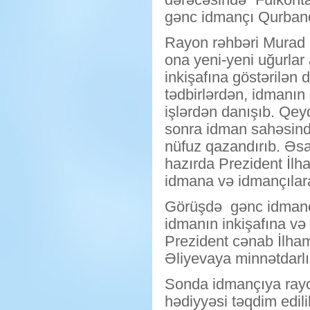
gənc idmançı Qurbano
Rayon rəhbəri Murad Q
ona yeni-yeni uğurlar
inkişafına göstərilən
tədbirlərdən, idmanın 
işlərdən danışıb. Qeyd
sonra idman sahəsində
nüfuz qazandırıb. Əs
hazırda Prezident İlh
idmana və idmançılara
Görüşdə gənc idmançı
idmanın inkişafına və
Prezident cənab İlham
Əliyevaya minnətdarlığ
Sonda idmançıya rayo
hədiyyəsi təqdim edili