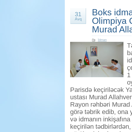
Boks idma
31
Olimpiya 
Avq
Murad All
İdman
T
b
i
ç
1
o
Parisdə keçiriləcək Y
ustası Murad Allahver
Rayon rəhbəri Murad A
görə təbrik edib, ona 
və idmanın inkişafına
keçirilən tədbirlərdən