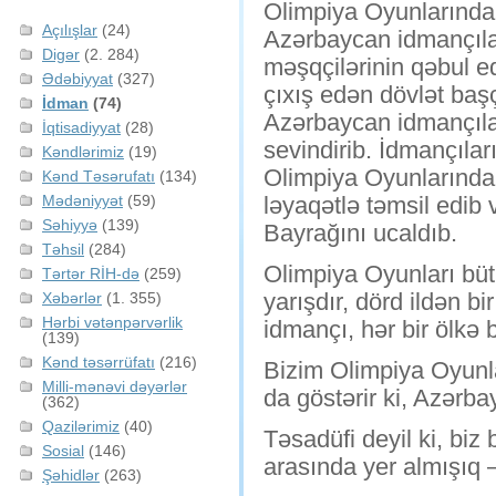
Olimpiya Oyunlarınd
Açılışlar
(24)
Azərbaycan idmançılar
Digər
(2. 284)
məşqçilərinin qəbul e
Ədəbiyyat
(327)
çıxış edən dövlət başçı
İdman
(74)
Azərbaycan idmançılar
İqtisadiyyat
(28)
sevindirib. İdmançıla
Kəndlərimiz
(19)
Olimpiya Oyunlarında
Kənd Təsərufatı
(134)
Mədəniyyət
(59)
ləyaqətlə təmsil edib
Səhiyyə
(139)
Bayrağını ucaldıb.
Təhsil
(284)
Olimpiya Oyunları bütü
Tərtər RİH-də
(259)
yarışdır, dörd ildən bi
Xəbərlər
(1. 355)
Hərbi vətənpərvərlik
idmançı, hər bir ölkə 
(139)
Kənd təsərrüfatı
(216)
Bizim Olimpiya Oyunla
Milli-mənəvi dəyərlər
da göstərir ki, Azərba
(362)
Qazilərimiz
(40)
Təsadüfi deyil ki, bi
Sosial
(146)
arasında yer almışıq 
Şəhidlər
(263)