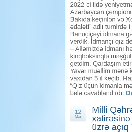
2022-ci ildə yeniyetmə
Azərbaycan çempionu 
Bakıda keçirilən və X
ədalət!” adlı turnirdə I
Banuçiçəyi idmana gə
verdik. İdmançı qız de
– Ailəmizdə idmanı h
kinqboksinqlə məşğul
getdim. Qardaşım etir
Yavər müəllim mənə id
vaxtdan 5 il keçib. 
“Qız üçün idmanla məş
belə cavablandırdı:
Da
Milli Qəh
12
xatirəsin
Mar
üzrə açıq T