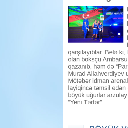
qarşılayıblar. Belə k
olan boksçu Ambarsu
qazanıb, həm də “Pari
Murad Allahverdiyev u
Mötəbər idman arenal
layiqincə təmsil edən
böyük uğurlar arzulayı
“Yeni Tərtər”