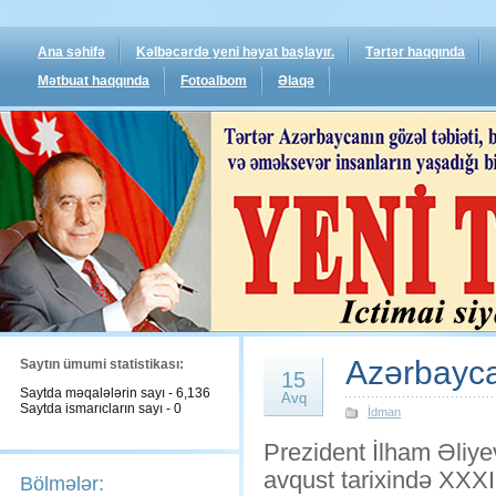
Ana səhifə
Kəlbəcərdə yeni həyat başlayır.
Tərtər haqqında
Mətbuat haqqında
Fotoalbom
Əlaqə
Azərbaycan
Saytın ümumi statistikası:
15
Saytda məqalələrin sayı - 6,136
Avq
Saytda ismarıcların sayı - 0
İdman
Prezident İlham Əliyev
avqust tarixində XXXI
Bölmələr: