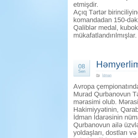
etmişdir.
Açıq Tərtər birinciliy
komandadan 150-dək i
Qaliblər medal, kubok
mükafatlandırılmışlar.
Həmyerlim
08
Sen
İdman
Avropa çempionatında
Murad Qurbanovun Tər
mərasimi olub. Məras
Hakimiyyətinin, Qara
İdman İdarəsinin nüm
Qurbanovun ailə üzvlər
yoldaşları, dostları v