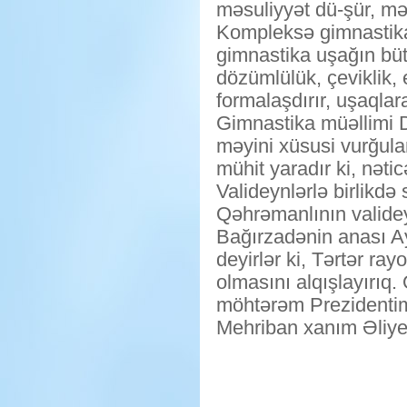
məsuliyyət dü-şür, m
Kompleksə gimnastika
gimnastika uşağın bütün
dözümlülük, çeviklik, 
formalaşdırır, uşaqla
Gimnastika müəllimi D
məyini xüsusi vurğul
mühit yaradır ki, nəti
Valideynlərlə birlikdə
Qəhrəmanlının validey
Bağırzadənin anası A
deyirlər ki, Tərtər r
olmasını alqışlayırıq.
möhtərəm Prezidentimi
Mehriban xanım Əliyev