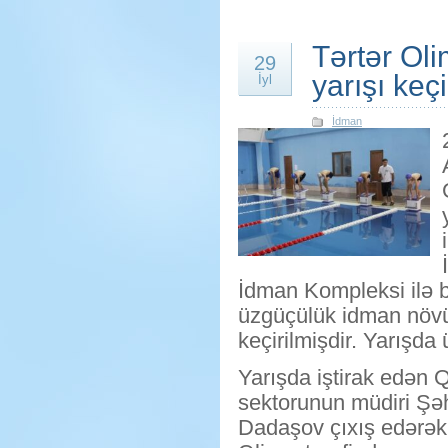
Tərtər Ol
29
yarışı keçi
İyl
İdman
İdman Kompleksi ilə bi
üzgüçülük idman növü 
keçirilmişdir. Yarışda
Yarışda iştirak edən
sektorunun müdiri Şə
Dadaşov çıxış edərək 