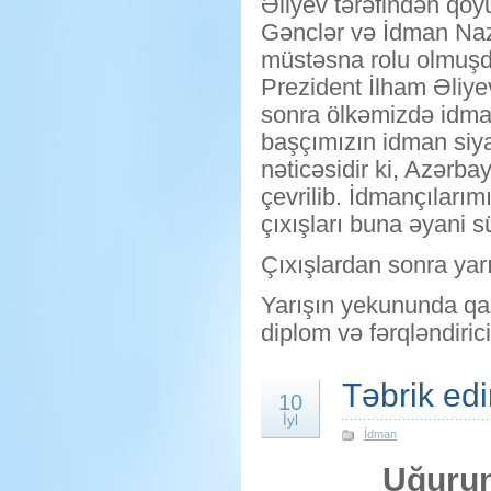
Əliyev tərəfindən qoy
Gənclər və İdman Nazi
müstəsna rolu olmuşdur
Prezident İlham Əliye
sonra ölkəmizdə idman
başçımızın idman siya
nəticəsidir ki, Azərb
çevrilib. İdmançıları
çıxışları buna əyani s
Çıxışlardan sonra yarış
Yarışın yekununda qa
diplom və fərqləndirici s
Təbrik edir
10
İyl
İdman
Uğurun