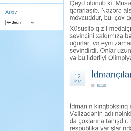
Qeyd olunub ki, Müsə
qərarlaşıb. Nəzərə al
Arxiv
mövcuddur, bu, çox göz
Arxiv
Xüsusilə qızıl medalç
sevincini xalqımıza b
uğurları və eyni zama
sevindirdi. Onlar uzun 
və bu liderliyi Olimpi
İdmançıla
12
Mar
İdman
İdmanın kinqboksinq 
Vəlizadənin adı nəin
da çoxlarına tanışdır.
respublika yarışlarınd