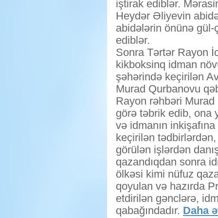
iştirak ediblər. Məras
Heydər Əliyevin abidə
abidələrin önünə gül-ç
ediblər.
Sonra Tərtər Rayon 
kikboksinq idman növ
şəhərində keçirilən A
Murad Qurbanovu qəb
Rayon rəhbəri Murad 
görə təbrik edib, ona 
və idmanın inkişafına
keçirilən tədbirlərdən
görülən işlərdən danış
qazandıqdan sonra id
ölkəsi kimi nüfuz qaz
qoyulan və hazırda Pr
etdirilən gənclərə, id
qabağındadır.
Daha ət