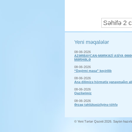
Səhifə 2 
Yeni məqalələr
08-06-2026
AZƏRBAYCAN-MƏRKƏZİ ASİYA ƏMƏ
MƏRHƏLƏ
08-06-2026
“Dəyirmi masa” keçirilib
08-06-2026
Ana dilimizə hörmətlə yanaşmağın a
08-06-2026
Qazilərimiz
08-06-2026
Ərzaq təhlükəsizliyinə töhfə
© Yeni Tərtər Qəzeti 2026. Saytın hazır