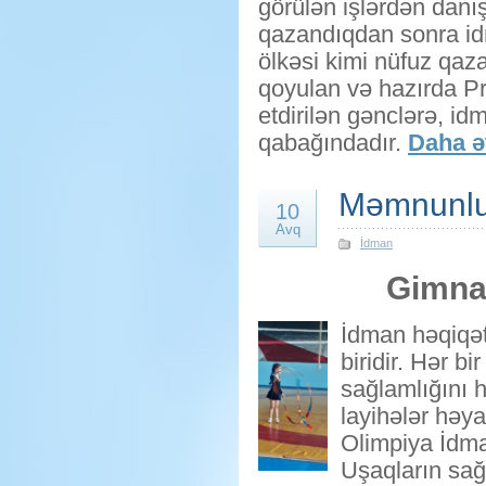
görülən işlərdən danış
qazandıqdan sonra id
ölkəsi kimi nüfuz qaz
qoyulan və hazırda Pr
etdirilən gənclərə, id
qabağındadır.
Daha ət
Məmnunl
10
Avq
İdman
Gimnas
İdman həqiqət
biridir. Hər b
sağlamlığını h
layihələr həy
Olimpiya İdm
Uşaqların sağ