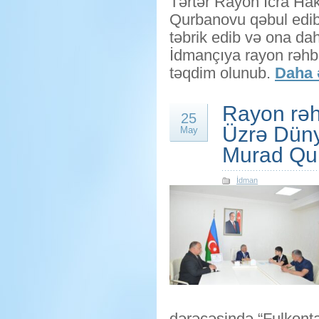
Tərtər Rayon İcra H
Qurbanovu qəbul edib.
təbrik edib və ona dah
İdmançıya rayon rəhbə
təqdim olunub.
Daha ə
Rayon rəh
25
Üzrə Dün
May
Murad Qu
İdman
dərəcəsində “Fulkonta