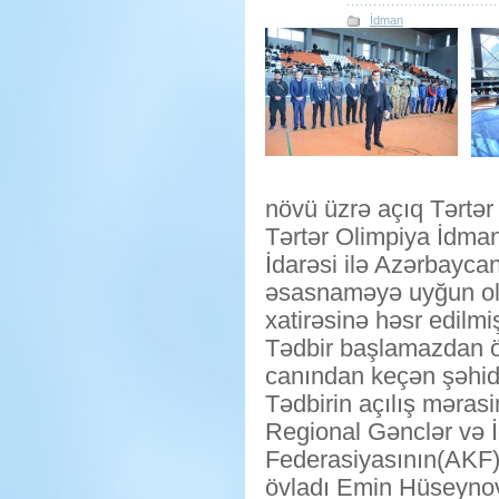
İdman
növü üzrə açıq Tərtər bi
Tərtər Olimpiya İdm
İdarəsi ilə Azərbayca
əsasnaməyə uyğun ol
xatirəsinə həsr edilmiş
Tədbir başlamazdan ö
canından keçən şəhidlə
Tədbirin açılış məras
Regional Gənclər və 
Federasiyasının(AKF
övladı Emin Hüseynov,