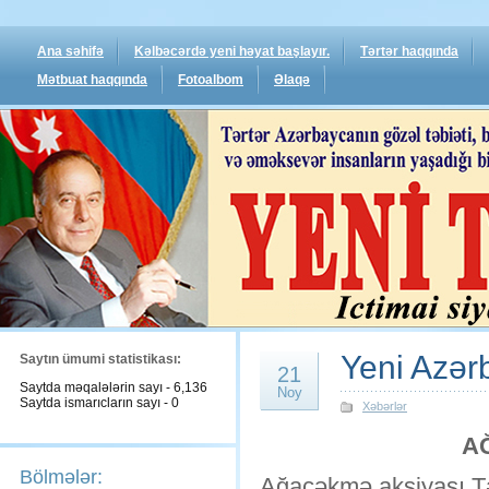
Ana səhifə
Kəlbəcərdə yeni həyat başlayır.
Tərtər haqqında
Mətbuat haqqında
Fotoalbom
Əlaqə
Yeni Azər
Saytın ümumi statistikası:
21
Saytda məqalələrin sayı - 6,136
Noy
Saytda ismarıcların sayı - 0
Xəbərlər
A
Bölmələr:
Ağacəkmə aksiyası Tə