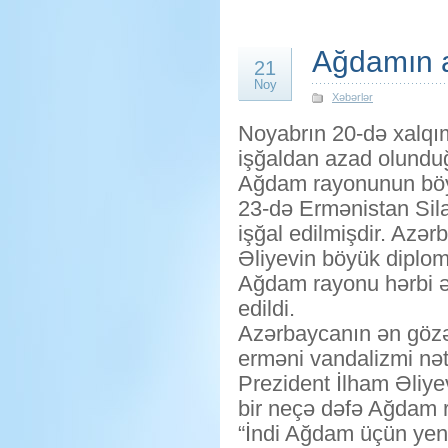
Ağdamın 
21
Noy
Xəbərlər
Noyabrın 20-də xalqım
işğaldan azad olundu
Ağdam rayonunun böyü
23-də Ermənistan Sila
işğal edilmişdir. Azə
Əliyevin böyük diplom
Ağdam rayonu hərbi əm
edildi.
Azərbaycanın ən gözə
erməni vandalizmi nət
Prezident İlham Əliye
bir neçə dəfə Ağdam r
“İndi Ağdam üçün yeni