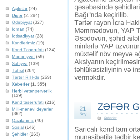
qəsəbəsində şəhidləri
Açılışlar
(24)
Bağı”nda keçirilib.
Digər
(2. 284)
Tərtər rayon İcra Hak
Ədəbiyyat
(327)
İdman
(74)
Məmmədovun, YAP Tərt
İqtisadiyyat
(28)
Əsədovun, şəhid ailələ
Kəndlərimiz
(19)
minlərlə YAP üzvünün 
Kənd Təsərufatı
(134)
müxtəlif növ meyvə ağ
Mədəniyyət
(59)
Aksiyanın keçirilməsi
Səhiyyə
(139)
təhlükəsizliyinin və i
Təhsil
(284)
verməkdir.
Tərtər RİH-də
(259)
Xəbərlər
(1. 355)
Hərbi vətənpərvərlik
(139)
Kənd təsərrüfatı
(216)
ZƏFƏR 
21
Milli-mənəvi dəyərlər
(362)
Noy
Xəbərlər
Qazilərimiz
(40)
Sosial
(146)
Sarıcalı kənd tam or
Şəhidlər
(263)
münasibətilə tədbir ke