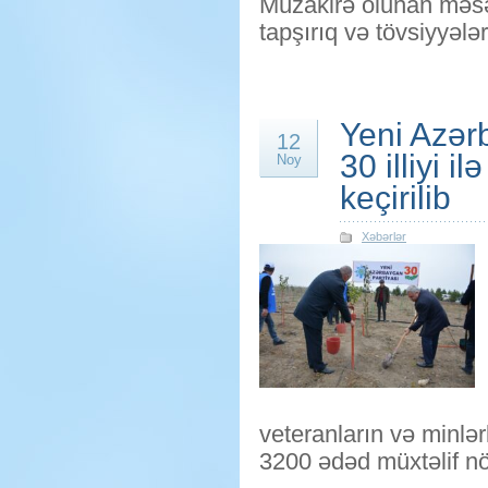
Müzakirə olunan məsəl
tapşırıq və tövsiyyələr 
Yeni Azərb
12
30 illiyi 
Noy
keçirilib
Xəbərlər
veteranların və minlə
3200 ədəd müxtəlif nö