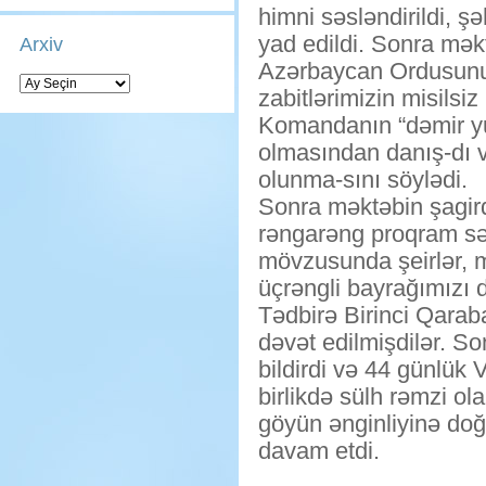
himni səsləndirildi, şə
yad edildi. Sonra mək
Arxiv
Azərbaycan Ordusunun
Arxiv
zabitlərimizin misilsi
Komandanın “dəmir yu
olmasından danış-dı 
olunma-sını söylədi.
Sonra məktəbin şagird
rəngarəng proqram səs
mövzusunda şeirlər, m
üçrəngli bayrağımızı 
Tədbirə Birinci Qarab
dəvət edilmişdilər. S
bildirdi və 44 günlük
birlikdə sülh rəmzi o
göyün ənginliyinə doğr
davam etdi.