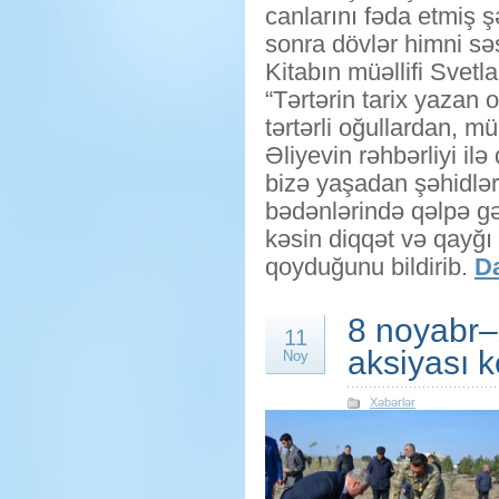
canlarını fəda etmiş şə
sonra dövlər himni səs
Kitabın müəllifi Svet
“Tərtərin tarix yazan 
tərtərli oğullardan, 
Əliyevin rəhbərliyi il
bizə yaşadan şəhidləri
bədənlərində qəlpə gə
kəsin diqqət və qayğı 
qoyduğunu bildirib.
Da
8 noyabr–
11
aksiyası ke
Noy
Xəbərlər