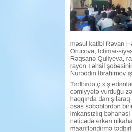
məsul katibi Rəvan H
Orucova, İctimai-siya
Rəqsanə Quliyeva, ra
rayon Təhsil şöbəsin
Nurəddin İbrahimov işt
Tədbirdə çıxış edənlər
cəmiyyətə vurduğu zərə
haqqında danışılaraq b
əsas səbəblərdən biri
imkansızlıq bəhanəsi 
nəticədə erkən nikaha
maarifləndirmə tədbirl