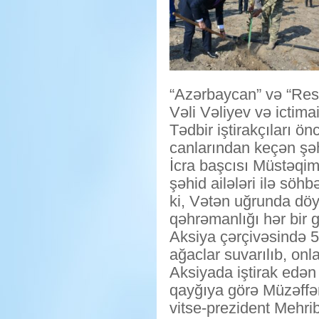
“Azərbaycan” və “Resp
Vəli Vəliyev və ictima
Tədbir iştirakçıları 
canlarından keçən şəhi
İcra başcısı Müstəq
şəhid ailələri ilə söhb
ki, Vətən uğrunda döyü
qəhrəmanlığı hər bir 
Aksiya çərçivəsində 5
ağaclar suvarılıb, onla
Aksiyada iştirak edən 
qayğıya görə Müzəffə
vitse-prezident Mehrib