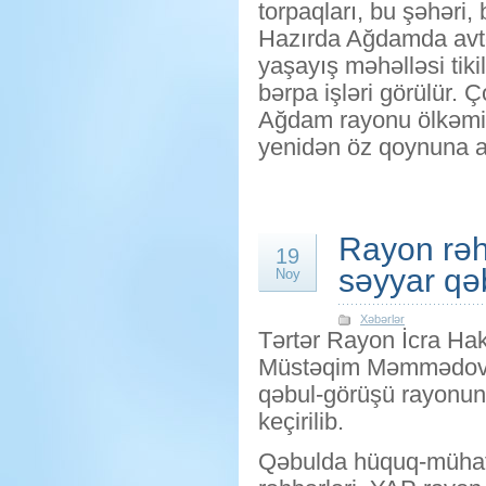
torpaqları, bu şəhəri,
Hazırda Ağdamda avtom
yaşayış məhəlləsi tik
bərpa işləri görülür. 
Ağdam rayonu ölkəmiz
yenidən öz qoynuna a
Rayon rəh
19
səyyar qəb
Noy
Xəbərlər
Tərtər Rayon İcra Hak
Müstəqim Məmmədovu
qəbul-görüşü rayonun
keçirilib.
Qəbulda hüquq-mühafi