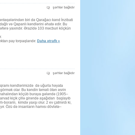
Kəndlərimiz
şərhlər bağlıdır
abadlaşır
üçün
təqələrindən biri də Qarağacı kənd İnzibati
ağlı və Qapanlı kəndlərini əhatə edir. Bu
 nəfərə yaxındır. Ərazidə 103 məcburi köçkün
r.
tarı pay torpaqlarıdır.
Daha ətraflı »
GÜNÜ-
şərhlər bağlıdır
GÜNDƏN
GÖZƏLLƏŞƏN
KƏNDİMİZ
Proqramı kəndlərimizdə də uğurla həyata
üçün
 görmək olar. Bu kəndin təməli ötən əsrin
z mahalından köçüb buraya gələndə (1905–
 arvad kiçik çillə girəndə aşağıdan başlayıb
ı-boranlı, kimdə yaxşı olur. 2 ev çatmırdı ki,
yır. Özü də insanların hamısı dövlətə–