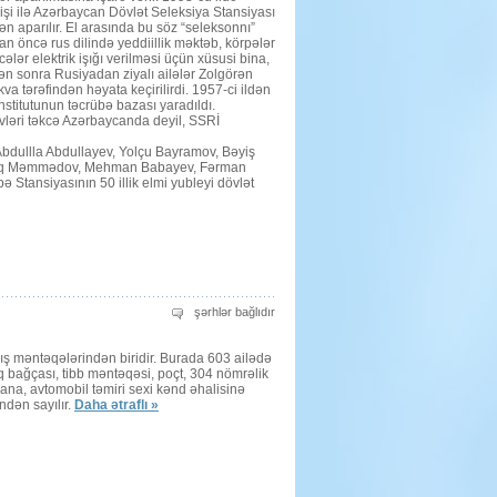
i ilə Azərbaycan Dövlət Seleksiya Stansiyası
ən aparılır. El arasında bu söz “seleksonnı”
an öncə rus dilində yeddiillik məktəb, körpələr
lər elektrik işığı verilməsi üçün xüsusi bina,
kdən sonra Rusiyadan ziyalı ailələr Zolgörən
 tərəfindən həyata keçirilirdi. 1957-ci ildən
stitutunun təcrübə bazası yaradıldı.
növləri təkcə Azərbaycanda deyil, SSRİ
n–Abdullla Abdullayev, Yolçu Bayramov, Bəyiş
, Tofiq Məmmədov, Mehman Babayev, Fərman
 Stansiyasının 50 illik elmi yubleyi dövlət
SEYDİMLİNİN
şərhlər bağlıdır
BU
GÜNÜ
üçün
ış məntəqələrindən biridir. Burada 603 ailədə
 bağçası, tibb məntəqəsi, poçt, 304 nömrəlik
bxana, avtomobil təmiri sexi kənd əhalisinə
ndən sayılır.
Daha ətraflı »