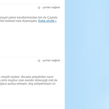
Çaylının
şərhlər bağlıdır
işıqlı
günləri
üçün
yət çəkən kəndlərimizdən biri də Çaylıdır.
vləri bərbad hala düşmüşdür.
Daha ətraflı »
Respublika
şərhlər bağlıdır
mətbuatının
səhifələrində
üçün
 meyilli olublar. Burada yetişdirilən narın
ozu kimi məşhur olan kəndin dolanışığı indi də
ğaca qulluq etməyin, ting yetişdirməyin öz