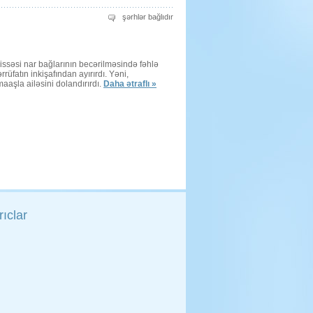
Müharibə
şərhlər bağlıdır
tarixinə
imza
atanlar
üçün
ssəsi nar bağlarının becərilməsində fəhlə
ərrüfatın inkişafından ayırırdı. Yəni,
maaşla ailəsini dolandırırdı.
Daha ətraflı »
ıclar