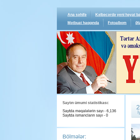
Ana səhifə
Kəlbəcərdə yeni həyat ba
Mətbuat haqqında
Fotoalbom
Əl
Saytın ümumi statistikası:
2
Saytda məqalələrin sayı - 6,136
İ
Saytda ismarıcların sayı - 0
Bölmələr: