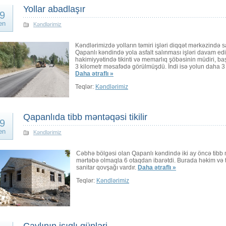
Yollar abadlaşır
9
en
Kəndlərimiz
Kəndlərimizdə yolların təmiri işləri diqqət mərkəzində s
Qapanlı kəndində yola asfalt salınması işləri davam ed
hakimiyyətində tikinti və memarlıq şöbəsinin müdiri, baş 
3 kilometr məsafədə görülmüşdü. İndi isə yolun daha 3 k
Daha ətraflı »
Teqlər:
Kəndlərimiz
Qapanlıda tibb məntəqəsi tikilir
9
en
Kəndlərimiz
Cəbhə bölgəsi olan Qapanlı kəndində iki ay öncə tibb m
mərtəbə olmaqla 6 otaqdan ibarətdi. Burada həkim və ti
sanitar qovşağı vardır.
Daha ətraflı »
Teqlər:
Kəndlərimiz