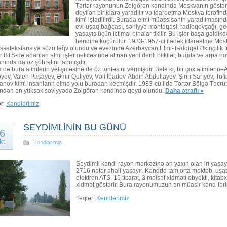
Tərtər rayonunun Zolgörən kəndində Moskvanın göstəriş
deyilən bir idarə yaradılır və idarəetmə Moskva tərəfind
kimi işlədilirdi. Burada elmi müəssisənin yaradılmasınd
evi-uşaq bağçası, səhiyyə məntəqəsi, radioqovşağı, gecə
yaşayış üçün ictimai binalar tikilir. Bu işlər başa gəldi
həndinə köçürülür. 1933-1957-ci ilədək idarəetmə Moskva
selekstansiya sözü ləğv olundu və əvəzində Azərbaycan Elmi-Tədqiqat Əkinçilik İn
r BTS-də aparılan elmi işlər nəticəsində alınan yeni dənli bitkilər, buğda və arpa 
ında da öz şöhrətini tapmışdır.
 də bura alimlərin yetişməsinə də öz töhfəsini vermişdir. Belə ki, bir çox alimləri
əyev, Valeh Paşayev, Əmir Quliyev, Vəli İbadov, Abdin Abdullayev, Şirin Sarıyev
nov kimi insanların elmə yolu buradan keçmişdir. 1983-cü ildə Tərtər Bölgə Təcrübə
findən ən yüksək səviyyədə Zolgörən kəndində qeyd olundu.
Daha ətraflı »
ər:
Kəndlərimiz
SEYDİMLİNİN BU GÜNÜ
6
kt
Kəndlərimiz
Seydimli kəndi rayon mərkəzinə ən yaxın olan iri yaşay
2716 nəfər əhali yaşayır. Kənddə tam orta məktəb, uşaq
elektron ATS, 15 ticarət, 3 məişət xidməti obyekti, kita
xidmət göstərir. Bura rayonumuzun ən müasir kənd-ləri
Teqlər:
Kəndlərimiz