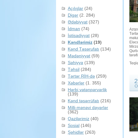
Açılışlar
(24)
Digər
(2. 284)
Ədəbiyyat
(327)
İdman
(74)
Azqos
Tərtə
İqtisadiyyat
(28)
məkan
Kəndlərimiz
(19)
Eləcə
Mirz
Kənd Təsərufatı
(134)
Qurba
tərə
Mədəniyyət
(59)
Səhiyyə
(139)
Teql
Təhsil
(284)
Tərtər RİH-də
(259)
2
Xəbərlər
(1. 355)
O
Hərbi vətənpərvərlik
(139)
Kənd təsərrüfatı
(216)
Milli-mənəvi dəyərlər
(362)
Qazilərimiz
(40)
Sosial
(146)
Şəhidlər
(263)