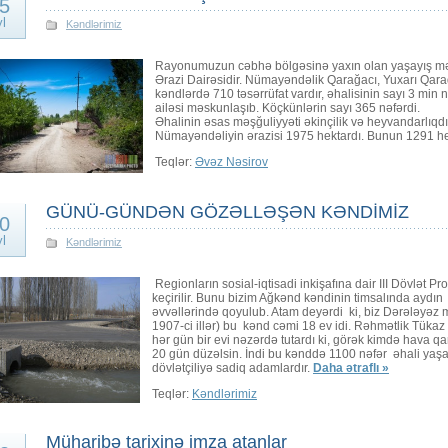
5
yl
Kəndlərimiz
Rayonumuzun cəbhə bölgəsinə yaxın olan yaşayış mən
Ərazi Dairəsidir. Nümayəndəlik Qarağacı, Yuxarı Qarad
kəndlərdə 710 təsərrüfat vardır, əhalisinin sayı 3 min
ailəsi məskunlaşıb. Köçkünlərin sayı 365 nəfərdi.
Əhalinin əsas məşğuliyyəti əkinçilik və heyvandarlıqdı
Nümayəndəliyin ərazisi 1975 hektardı. Bunun 1291 hek
Teqlər:
Əvəz Nəsirov
GÜNÜ-GÜNDƏN GÖZƏLLƏŞƏN KƏNDİMİZ
0
yl
Kəndlərimiz
Regionların sosial-iqtisadi inkişafına dair III Dövlət 
keçirilir. Bunu bizim Ağkənd kəndinin timsalında aydın
əvvəllərində qoyulub. Atam deyərdi ki, biz Dərələyə
1907-ci illər) bu kənd cəmi 18 ev idi. Rəhmətlik Tükaz
hər gün bir evi nəzərdə tutardı ki, görək kimdə hava qarl
20 gün düzəlsin. İndi bu kənddə 1100 nəfər əhali yaşa
dövlətçiliyə sadiq adamlardır.
Daha ətraflı »
Teqlər:
Kəndlərimiz
Müharibə tarixinə imza atanlar