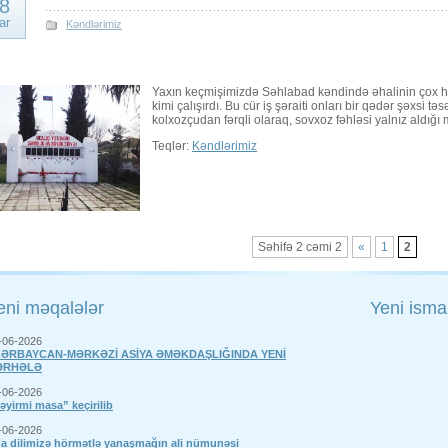
8
ar
Kəndlərimiz
Yaxın keçmişimizdə Səhlabad kəndində əhalinin çox hi
kimi çalışırdı. Bu cür iş şəraiti onları bir qədər şəxsi təs
kolxozçudan fərqli olaraq, sovxoz fəhləsi yalnız aldığı 
Teqlər:
Kəndlərimiz
Səhifə 2 cəmi 2
«
1
2
eni məqalələr
Yeni ismar
-06-2026
ƏRBAYCAN-MƏRKƏZİ ASİYA ƏMƏKDAŞLIĞINDA YENİ
ƏRHƏLƏ
-06-2026
əyirmi masa” keçirilib
-06-2026
a dilimizə hörmətlə yanaşmağın ali nümunəsi