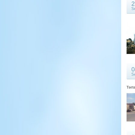
2
S
0
S
Tərt