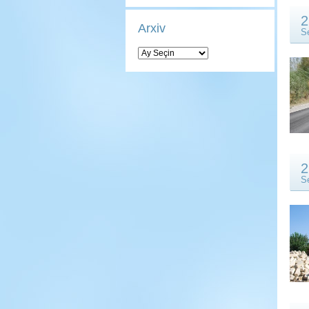
2
Arxiv
S
Arxiv
2
S