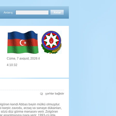
Axtarış:
Cümə, 7 avqust, 2026 il
4:10:33
QƏDİM
şərhlər bağlıdır
ZOLGÖRƏN
KƏNDİ
üçün
görən kəndi Abbas bəyin mülkü olmuşdur.
ki kərpic zavodu, ərzaq və sənaye dükanları,
ən sözü düz görmə mənasını verir. Zolgörən
ər aparılmasına işarə verir. 1993-cü ildə