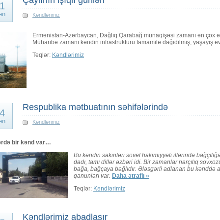
Çaylının işıqlı günləri
1
en
Kəndlərimiz
Ermənistan-Azərbaycan, Dağlıq Qarabağ münaqişəsi zamanı ən çox əziy
Müharibə zamanı kəndin infrastrukturu tamamilə dağıdılmış, yaşayış e
Teqlər:
Kəndlərimiz
Respublika mətbuatının səhifələrində
4
en
Kəndlərimiz
ərdə bir kənd var…
Bu kəndin sakinləri sovet hakimiyyəti illərində bağçılığa
dadı, tamı dillər əzbəri idi. Bir zamanlar narçılıq sovx
bağa, bağçaya bağlıdır. Ələsgərli adlanan bu kənddə a
qanunları var.
Daha ətraflı »
Teqlər:
Kəndlərimiz
Kəndlərimiz abadlaşır