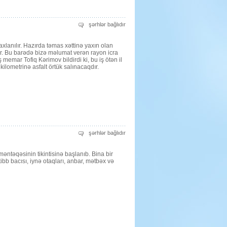
Yollar
şərhlər bağlıdır
abadlaşır
üçün
axlanılır. Hazırda təmas xəttinə yaxın olan
ir. Bu barədə bizə məlumat verən rayon icra
memar Tofiq Kərimov bildirdi ki, bu iş ötən il
ilometrinə asfalt örtük salınacaqdır.
Qapanlıda
şərhlər bağlıdır
tibb
məntəqəsi
tikilir
əntəqəsinin tikintisinə başlanıb. Bina bir
üçün
bb bacısı, iynə otaqları, anbar, mətbəx və