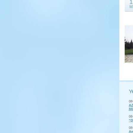
1
M
Y
08
AZ
M
08
“D
08
An