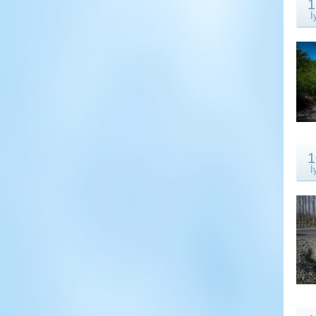
1
İ
1
İ