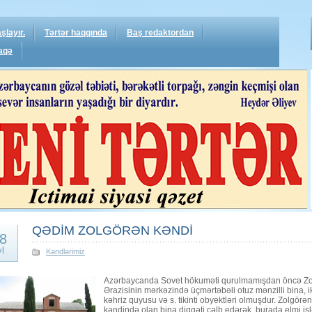
şlayır.
Tərtər haqqında
Baş redaktordan
aqə
QƏDİM ZOLGÖRƏN KƏNDİ
8
yl
Kəndlərimiz
Azərbaycanda Sovet hökuməti qurulmamışdan öncə Zol
Ərazisinin mərkəzində üçmərtəbəli otuz mənzilli bina, i
kəhriz quyusu və s. tikinti obyektləri olmuşdur. Zolgör
kəndində olan bina diqqəti cəlb edərək, burada elmi işl