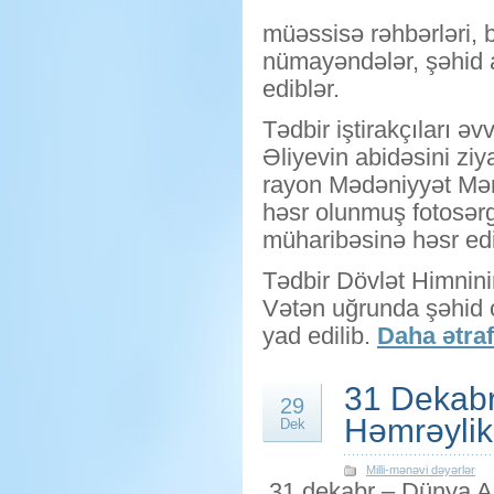
müəssisə rəhbərləri, bə
nümayəndələr, şəhid ai
ediblər.
Tədbir iştirakçıları 
Əliyevin abidəsini zi
rayon Mədəniyyət Mərk
həsr olunmuş fotosərg
müharibəsinə həsr edil
Tədbir Dövlət Himnini
Vətən uğrunda şəhid o
yad edilib.
Daha ətraf
31 Dekabr
29
Həmrəyli
Dek
Milli-mənəvi dəyərlər
31 dekabr – Dünya Az