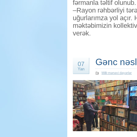
fərmanla təltif olunub.
–Rayon rəhbərliyi tər
uğurlarımza yol açır. 
məktəbimizin kollektiv
verək.
Gənc nəsl
07
Yan
Milli-mənəvi dəyərlər