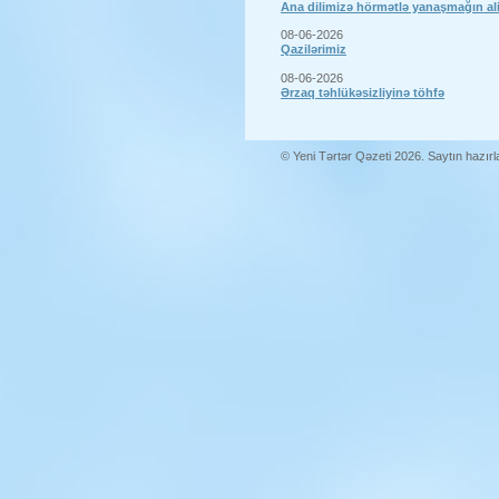
Ana dilimizə hörmətlə yanaşmağın a
08-06-2026
Qazilərimiz
08-06-2026
Ərzaq təhlükəsizliyinə töhfə
© Yeni Tərtər Qəzeti 2026. Saytın hazır