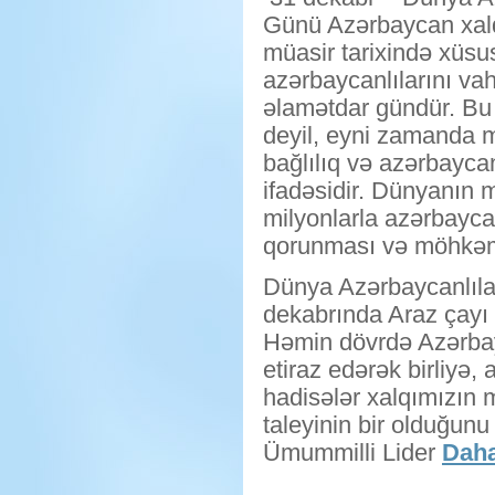
Günü Azərbaycan xalq
müasir tarixində xüsu
azərbaycanlılarını vah
əlamətdar gündür. Bu 
deyil, eyni zamanda mi
bağlılıq və azərbaycan
ifadəsidir. Dünyanın 
milyonlarla azərbaycan
qorunması və möhkəm
Dünya Azərbaycanlıla
dekabrında Araz çayı 
Həmin dövrdə Azərbay
etiraz edərək birliyə, 
hadisələr xalqımızın 
taleyinin bir olduğun
Ümummilli Lider
Daha