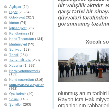
bir vəhşilik aktıdır
Açılışlar
(24)
qarşı tarixi bir cina
Digər
(2. 284)
qüvvələri tərəfindən
Ədəbiyyat
(327)
İdman
(74)
görünməmiş təzahür
İqtisadiyyat
(28)
Kəndlərimiz
(19)
Kənd Təsərufatı
(134)
Xocalı s
Mədəniyyət
(59)
Səhiyyə
(139)
Təhsil
(284)
Tərtər RİH-də
(259)
Xəbərlər
(1. 355)
Hərbi vətənpərvərlik
(139)
Kənd təsərrüfatı
(216)
Milli-mənəvi dəyərlər
(362)
olunmuş anım tədbiri k
Qazilərimiz
(40)
Rayon İcra Hakimiyy
Sosial
(146)
Şəhidlər
(263)
orqanlarının rəhbərləri