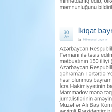
minnətdarlıq edib, öl
məmnunluğunu bildiri
İkiqat ba
30
Dek
Milli-mənəvi dəyərlər
Azərbaycan Respublik
Fərmanı ilə təsis edil
mətbuatının 150 illiyi
Azərbaycan Respublik
qəhrəman Tərtərdə Yen
həsr olunmuş bayram 
İcra Hakimiyyətinin b
Məmmədov mənə təqd
jurnalistlərinin əməyi
Müzəffər Ali Baş Kom
sevimli Prezidentimiz