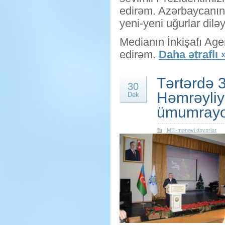
edirəm. Azərbaycanın
yeni-yeni uğurlar dilə
Medianın İnkişafı Age
edirəm.
Daha ətraflı 
Tərtərdə 
30
Həmrəyliy
Dek
ümumrayon 
Milli-mənəvi dəyərlər