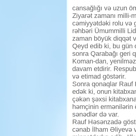
cansağlığı və uzun öm
Ziyarət zamanı milli-
cəmiyyətdəki rolu və 
rəhbəri Ümummilli Lide
zaman böyük diqqət və 
Qeyd edib ki, bu gün o
sonra Qarabağı geri q
Koman-dan, yenilməz 
davam etdirir. Respu
və etimad göstərir.
Sonra qonaqlar Rauf 
edək ki, onun kitabxan
çəkən şəxsi kitabxanad
həmçinin ermənilərin ö
sənədlər də var.
Rauf Həsənzadə göstər
cənab İlham Əliyevə v