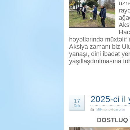
üzrə
ray
ağa
Aks
Hac
həyətlərində müxtəlif 
Aksiya zamanı biz Ulu
yanaşı, dini ibadət ye
yaşıllaşdırılmasına tö
2025-ci il
17
Dek
Milli-mənəvi dəyərlər
DOSTLUQ 