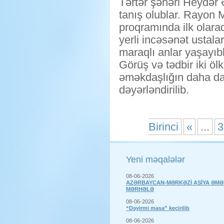
Tərtər şəhəri Heydər 
tanış olublar. Rayon 
proqramında ilk olaraq
yerli incəsənət ustala
maraqlı anlar yaşayıbl
Görüş və tədbir iki ö
əməkdaşlığın daha da
dəyərləndirilib.
Birinci
«
...
3
Yeni məqalələr
08-06-2026
AZƏRBAYCAN-MƏRKƏZİ ASİYA ƏMƏ
MƏRHƏLƏ
08-06-2026
“Dəyirmi masa” keçirilib
08-06-2026