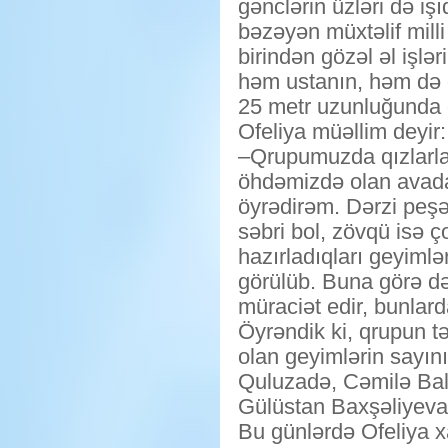
gənclərin üzləri də işı
bəzəyən müxtəlif milli
birindən gözəl əl işlə
həm ustanın, həm də gə
25 metr uzunluğunda ol
Ofeliya müəllim deyir:
–Qrupumuzda qızlarla y
öhdəmizdə olan avadan
öyrədirəm. Dərzi peşə
səbri bol, zövqü isə ç
hazırladıqları geyimlə
görülüb. Buna görə də
müraciət edir, bunlarda
Öyrəndik ki, qrupun tə
olan geyimlərin sayını
Quluzadə, Cəmilə Bala
Gülüstan Baxşəliyeva
Bu günlərdə Ofeliya x