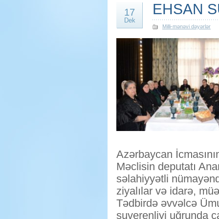
EHSAN S
17
Dek
Milli-mənəvi dəyərlər
Azərbaycan İcmasının
Məclisin deputatı An
səlahiyyətli nümayən
ziyalılar və idarə, müə
Tədbirdə əvvəlcə Ümum
suverenliyi uğrunda ca