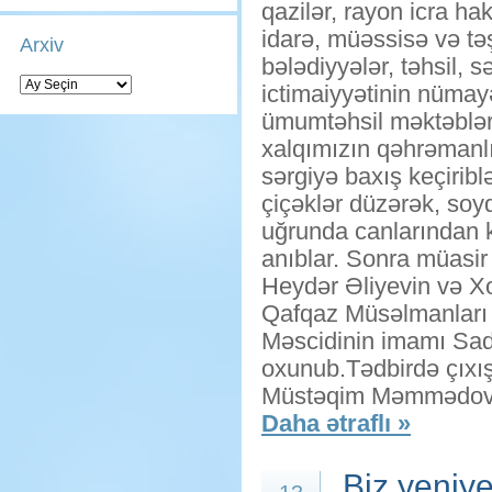
qazilər, rayon icra ha
idarə, müəssisə və təş
Arxiv
bələdiyyələr, təhsil, 
Arxiv
ictimaiyyətinin nümayə
ümumtəhsil məktəbləri 
xalqımızın qəhrəmanlı
sərgiyə baxış keçirib
çiçəklər düzərək, soyq
uğrunda canlarından ke
anıblar. Sonra müasir
Heydər Əliyevin və Xoc
Qafqaz Müsəlmanları 
Məscidinin imamı Sadi
oxunub.Tədbirdə çıxış
Müstəqim Məmmədov er
Daha ətraflı »
Biz yeniye