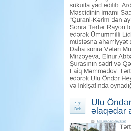
sükutla yad edilib. A
Məscidinin imamı Sadi
“Qurani-Kərim”dən ayə
Sonra Tərtər Rayon İ
edərək Ümummilli Lide
müstəsna əhəmiyyət da
Daha sonra Vətən Müha
Mirzəyeva, Elnur Abb
Şurasının sədri və Q
Faiq Məmmədov, Tərtə
edərək Ulu Öndər Hey
və inkişafında oynadığı
Ulu Öndər
17
əlaqədar 
Dek
Milli-mənəvi dəyərlər
Tərt