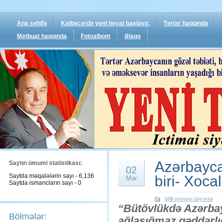
Ana səhifə
Kəlbəcərdə yeni həyat başlayır.
Tərtər haqqında
Mətbuat haqqında
Fotoalbom
Əlaqə
Azərbaycan
Saytın ümumi statistikası:
02
Saytda məqalələrin sayı - 6,136
biri- Xoca
Mar
Saytda ismarıcların sayı - 0
Milli-mənəvi dəyərlər
“Bütövlükdə Azərbay
Bölmələr:
ağlasığmaz qəddarlığı