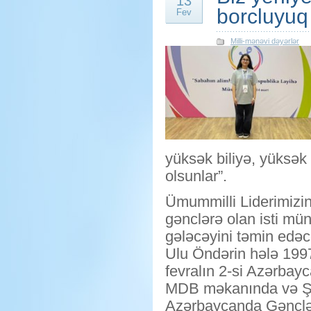
13
borcluyuq
Fev
Milli-mənəvi dəyərlər
yüksək biliyə, yüksək
olsunlar”.
Ümummilli Liderimizin
gənclərə olan isti mü
gələcəyini təmin edəcə
Ulu Öndərin hələ 1997-
fevralın 2-si Azərbay
MDB məkanında və Şərq
Azərbaycanda Gənclər