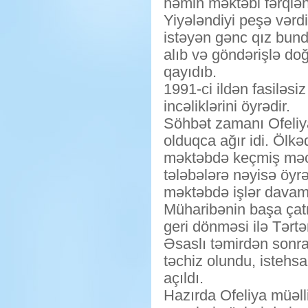
həmin məktəbi fərqlənm
Yiyələndiyi peşə vərdi
istəyən gənc qız bun
alıb və göndərişlə do
qayıdıb.
1991-ci ildən fasiləsi
incəliklərini öyrədir.
Söhbət zamanı Ofeliya 
olduqca ağır idi. Ölk
məktəbdə keçmiş məcb
tələbələrə nəyisə öyr
məktəbdə işlər davam 
Müharibənin başa çat
geri dönməsi ilə Tərt
Əsaslı təmirdən sonra 
təchiz olundu, istehsa
açıldı.
Hazırda Ofeliya müəll