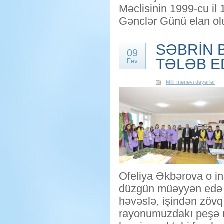
Məclisinin 1999-cu il 
Gənclər Günü elan o
SƏBRİN 
09
TƏLƏB E
Fev
Milli-mənəvi dəyərlər
Ofeliya Əkbərova o ins
düzgün müəyyən edə bil
həvəslə, işindən zövq 
rayonumuzdakı peşə m