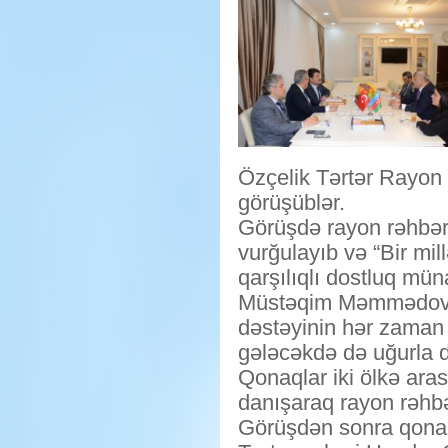
Özçelik Tərtər Rayon
görüşüblər.
Görüşdə rayon rəhbər
vurğulayıb və “Bir mil
qarşılıqlı dostluq mün
Müstəqim Məmmədov h
dəstəyinin hər zaman
gələcəkdə də uğurla da
Qonaqlar iki ölkə ara
danışaraq rayon rəhbər
Görüşdən sonra qonaq