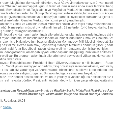
r rayon Məşğulluq Mərkəzinin direktoru Azər Ağayevin redaksiyamızın ünvanına gönd
evin “Əhalinin özünüməşğulluğunun təmin olunması sahəsində əlavə tədbirlər haq
ında Beynəlxalq Əmək Təşkilatının və Məşğulluq Mərkəzinin birgə seçimi ilə mərkə
inatlı ailə (bunlardan biri II qrup Qarabağ müharibəsi əlilidir, biri isə məcburi köç
əsi çərçivəsində biznes ideyalarına uyğun olaraq iki aylıq təlim kurslarında iştirak 
rliyi tərəfindən Gənclər Mərkəzində lazımi şərait yaradılmışdır.
n sonra Əmək və Əhalinin Sosial Müdafiəsi Nazirliyinin təşkil etdiyi müsahibədə i
ladığı biznes-plan müsbət qiymətləndirilmişdir. 18 nəfərdən 14-ü heyvandarlıq, 1 nə
 iş qurmağı müəyyənləşdirmişdir.
ilin fevral ayında həmin aztəminatlı ailələrin biznes planında nəzərdə tutulmuş aktivl
r rayonunda mal və materialların təqdim olunması tədbirində Əmək və Əhalinin Sosi
r rayon İcra Hakimiyyətinin başçısı Müstəqim Məmmədov, Milli Məclisin deputatı Sa
) baş təlimçisi Azad Rəhimov, Beynəlxalq Avrasiya Mətbuat Fondunun (BAMF) səd
tinin rəisi Anar Bədəlbəyli, rayon ictimaiyyətinin nümayəndələri iştirak etmişlər.
müddət göstərir ki, əmək qabiliyyətli vətəndaşların məşqulluğunun təmin edilməsi
yyəti var. Bu proqram aztəminatlı ailələrin həyat səviyyəsini yüksəltməklə yanaşı, 
afına təkan verir.
aycan Respublikasının Prezidenti İlham Əliyev Azərbaycanın milli bayramı – Respu
: “…Sabitliyin əsl mahiyyəti ondadır ki, xalq dövlət siyasətini dəstəkləsin, xalq vəziy
ax, bu sabitliyi yaratmışıq və Azərbaycanda hökm sürən sabitliyin təməlində bu amill
ətimiz və əldə etdiyimiz uğurlar. Ən yaxşı təbliğat vasitəsi real həyatdır.”
n öz Prezidentini dəstəkləməsini və onun yeritdiyi siyasətin uğurlu nəticələrini biz 
ı real həyatda gördük. Prezidentin özünün dediyi kimi, ən yaxşı təbliğat vasitəsi isə
Azərbaycan Respublikasının Əmək və Əhalinin Sosial Müdafiəsi Nazirliyi və Az
Kütləvi İnformasiya Vasitələrinin İnkişafına Dövlət Dəstəyi Fondu
if: Redaktor, 10:03
ər:
Sosial