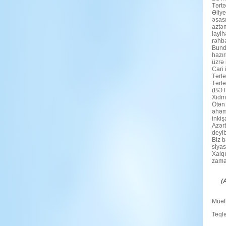
Tərtə
Əliy
əsas
aztəm
layih
rəhbə
Bunda
hazır
üzrə
Cari 
Tərtə
Tərtə
(BƏT
Xidmə
Ötən 
əhəmi
inkiş
Azərb
deyib
Biz b
siyas
Xalqı
zaman
(
Müəll
Teql