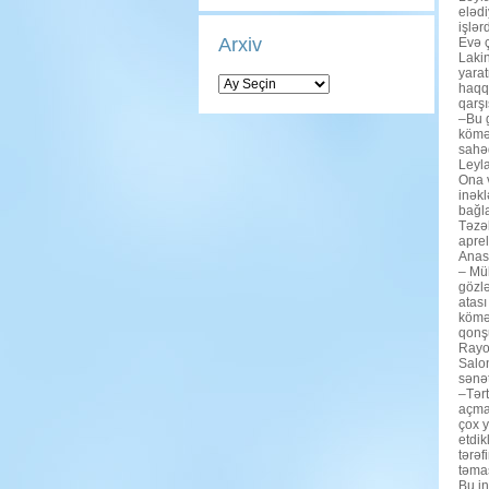
elədi
işlər
Arxiv
Evə ç
Lakin
yara
Arxiv
haqqı
qarş
–Bu g
kömək
sahəd
Leyla
Ona v
inəkl
bağla
Təzək
aprel
Anası
– Müh
gözlə
atası
kömə
qonşu
Rayon
Salon
sənət
–Tərt
açmaq
çox y
etdik
tərəf
təmas
Bu in