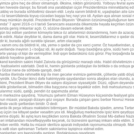
yimizə görə heç də dilxor olmamışdı. Əksinə, nikbin görünürdü. Yolboyu fevral ayınd
dən həvəslə danışır, bu fürsəti ona yaratdıqları üçün Prezidentimizə minnətdarlıq edi
atdıq və burada söhbətimiz davam etdi. Leyla xanım bildirdi ki, uşaqlıqdan ailə üz
 öz təsərrüfatında toyuq-cücədən başqa heç nəyi yox idi. Aydan-aya alınan sosial m
tmaq mümkün deyildi. Prezident İlham Əliyevin “Əhalinin özünüməşğulluğunun təmi
nda” 7 aprel 2016-cı il tarixli Sərəncamı əsasında ölkəmizdə həyata keçirilən özü
ısında geniş imkanlar açdı. O, sözünə davam edərək dedi:
ün biz edilən yardımın köməyilə təkcə öz ailələrimizi dolandırmırıq, həm də azacıq 
 edirik. Atalar deyiblər ki, dama dama göl olar. Hələ ki, təsərrüfatlarımız o qədər 
ir ki, burada ağıllı surətdə işləsən, artım olacaqdır.
 xanım onu da bildirdi ki, ota, yemə o qədər də çox xərci çıxmır. Öz həyətlərindən, q
eriləndə inəyinin 1-i boğaz idi, iki aydır doğub. Yaxşı baxdığına görə, südü həm ço
ərlə yanaşı ot kipi də vermişdilər. İndi qışın tədarükünü özü görür. Pay torpağında t
tdırıb həyətinə gətirəcək.
ənd kəndinin sakini Habil Zalovla da görüşümüz maraqlı oldu. Habil dövlətimizin on
 hadisələrini xatırlatdı. Dedi ki, həmin günlərdə yoldaşları ilə birlikdə o da orduy
 Gözəl nənə də söhbətə qarışıb, dedi:
aribə illərində rəhmətlik kişi ilə mən gecələr evimizə gəlmirdik, çöllərdə yatıb dö
yirdik. Ulu Öndər ikinci dəfə hakimiyyətə qayıdandan sonra atəşkəs elan olundu, a
 kimi, Prezident İlham Əliyev də xalqını düşünən siyasətçidir. Düzü, oğlum deyəndə 
klik göstəriləcək, bilmədim ölkə başçısına necə təşəkkür edim. İndi məhsulumuzu 
larımız südü, qatığı, pendiri öz qapımızda alırlar.
 mərkəzinə qayıdırıq. Yolumuzu şəhərin Elman Hüseynov küçəsində fəaliyyət göstər
un müasir, yaraşıqlı dizaynı göz oxşayır. Burada çalışan gənc bərbər Novruz Həsənli
ində vacib şərtlərdən biridir. O dedi:
ərdə ilk peşə ixtisası məktəbini bitirmişəm. Bir müddət Bakıda işlədim, amma Tərtə
 üçün isə kifayət qədər vəsaitim yox idi. Məşğulluq mərkəzində işsiz kimi qeydiyy
erinə düşdü. İki aylıq kurs keçdikdən sonra Bakıda Əhalinin Sosial Mü-dafiəsi Nazir
ləri imtahandan müvəffəqiyyətlə keçərək, öz biznesimi qurmaq imkanı əldə etdim. 
indən verilib. Hətta bu müasir sterilizə aparatı indiyədək rayonumuzda olmayıb. M
 xətti olan qəhrəman Tərtərin sakinlərinə layiqincə xidmət edim.
sanlardan xoş təəssüratla ayrılırıq. Redaksiyaya qayıdıram.