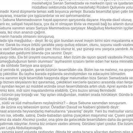
məsləhətçisi Sənan Səmədzadə və mərkəzin işsiz və işaxtaran 
müdafiəsi sektorunda böyük məsləhətçi Rüstəm Quliyevlə yolu
nədir. Kənd düşmənlə təmas xətti boyunca yerləşir. Burada təsərrüfat işləri çətin bi
yaraq, insanlar çox işgüzardırlar və əsl qəhrəmandırlar.
n Səbunə Məmmədovanın həyət qapısının qarşısında dayanır. Həyətə daxil oluruq. 
nlı ev, səliqəli həyət-baca, çox da iri olmayan tövlə və meyvəli bağ bu ailənin du
Səbunə xanımın anası Səriyyə Məmmədova qarşılayır. Məşğulluq Mərkəzinin işçilərin
ala, tez olun ananızı çağırın.
nənin harada olmasını soruşuruq.
ədə işlə məşğuldur,– deyir. İki-üç gün bundan əvvəl inəyin birini süni mayalanma e
ır. Gərək bu inəyə örtülü şəraitdə yaxşı qulluq edəsən, otunu, suyunu vaxtlı-vaxtı
u vaxt Səbunə özü də gəlib çıxır. Hiss olunur ki, yaz günəşi onu yaxşıca yandırıb
siyadan gəldiyimi biləndə çox sevinir. Deyir:
axşı oldu. Elə bil ürəyimi oxumusunuz. Mən özüm də rayon qəzeti vasitəsilə Prezid
məşğulluğunun təmin olunması” layihəsinin icrasını təmin edən hər kəsə minnətdar
 də söhbətə Səriyyə ana qoşulur:
 yerində ki, yaşadın, gərək özünün təsərrüfatın ola. Bizim isə nə malımız, nə qoyun
q çəkirdilər. Bu layihə barədə eşidəndə sevindiyimdən nə edəcəyimi bilmədim.
ə xanımın kiçik təsərrüfatı haqqında digər məlumatları bizə Sənan Səmədzadə verdi.
ı biznes ideyalarını tez qavramaq, çəkdikləri xərclərlə qazancı arasında olan fərqə d
l ayından keçən az müddət ərzində onun təsərrüfatında artım olub. Aprel ayında bir in
imiz kimi, indi süni mayalandırma elətdirib. Çins buzov almaq fikrindədir.
özünün pay torpağı var. Yay ayları olduğundan, inəkləri orada hörükləyir. Gündə bir
ünü dəyişir.
, südü və süd məhsullarını neyləyirsiniz? – deyə Səbunə xanımdan soruşuram.
 də üzünə xoş təbəssüm qonur. Övladları Davud və Naibəni göstərib deyir:
at arasında heyvandarlıq məhsullarına “yavanlıq” deyilir. Yəni bu məhsullar vars
ını isə, əlbəttə, satırıq. Dədə-babadan qalma çiyəçəkən maşınımız var. Çiyəni çəkib,
ımız da əladır. Alıcımız çoxdur, ona görə də gələcəkdə təsərrüfatımı daha da geniş
ətirmək istəyirlər. Amma biz onların vaxtını almırıq. Görüləsi işləri çoxdur. Elə öz
yan Leyla Abdullayevagilə.
 xanımla kənd yolunda rastlaşdıq. Əlində bir vedrə təzəcə ağacdan dərilmiş gilas 