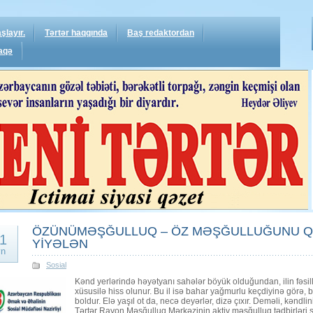
şlayır.
Tərtər haqqında
Baş redaktordan
aqə
ÖZÜNÜMƏŞĞULLUQ – ÖZ MƏŞĞULLUĞUNU QU
1
YİYƏLƏN
yn
Sosial
Kənd yerlərində həyətyanı sahələr böyük olduğundan, ilin fəsi
xüsusilə hiss olunur. Bu il isə bahar yağmurlu keçdiyinə görə
boldur. Elə yaşıl ot da, necə deyərlər, dizə çıxır. Deməli, kəndlin
Tərtər Rayon Məşğulluq Mərkəzinin aktiv məşğulluq tədbirləri