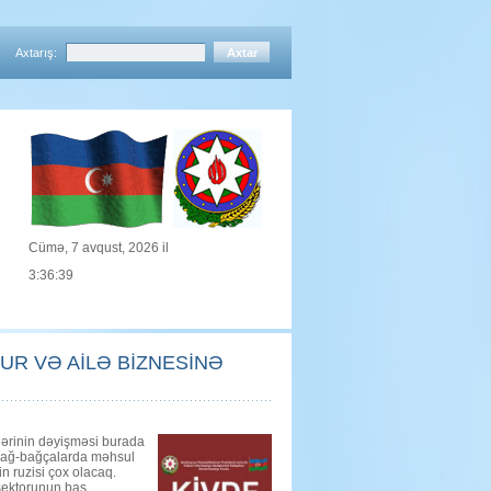
Axtarış:
Cümə, 7 avqust, 2026 il
3:36:39
R VƏ AİLƏ BİZNESİNƏ
llərinin dəyişməsi burada
, bağ-bağçalarda məhsul
in ruzisi çox olacaq.
 sektorunun baş