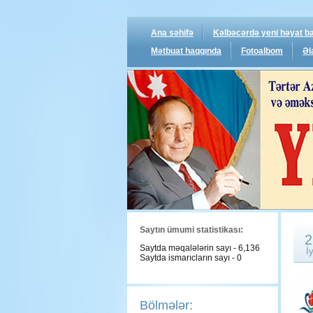
Ana səhifə
Kəlbəcərdə yeni həyat ba
Mətbuat haqqında
Fotoalbom
Əl
Saytın ümumi statistikası:
2
Saytda məqalələrin sayı - 6,136
İ
Saytda ismarıcların sayı - 0
Bölmələr: