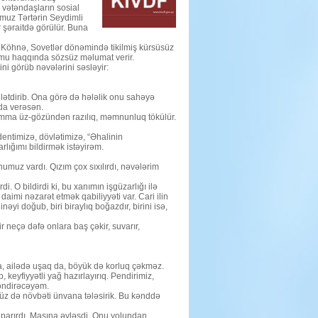
vətəndaşların sosial
muz Tərtərin Seydimli
r şəraitdə görülür. Buna
Köhnə, Sovetlər dönəmində tikilmiş kürsüsüz
rumu haqqında sözsüz məlumat verir.
i görüb nəvələrini səsləyir:
lətdirib. Ona görə də hələlik onu sahəyə
nda verəsən.
. Amma üz-gözündən razılıq, məmnunluq tökülür.
entimizə, dövlətimizə, “Əhalinin
lığımı bildirmək istəyirəm.
umuz vardı. Qızım çox sıxılırdı, nəvələrim
 O bildirdi ki, bu xanımın işgüzarlığı ilə
aimi nəzarət etmək qabiliyyəti var. Cari ilin
əyi doğub, biri biraylıq boğazdır, birini isə,
 neçə dəfə onlara baş çəkir, suvarır,
a, ailədə uşaq da, böyük də korluq çəkməz.
 keyfiyyətli yağ hazırlayırıq. Pendirimiz,
ləndirəcəyəm.
ümüz də növbəti ünvana tələsirik. Bu kənddə
aparırdı. Maşına əyləşdi. Onu yolundan