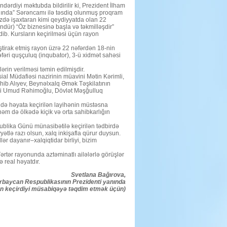
ərdiyi məktubda bildirilir ki, Prezident İlham
qında” Sərəncamı ilə təsdiq olunmuş proqram
zdə işaxtaran kimi qeydiyyatda olan 22
kündür) “Öz biznesinə başla və təkmilləşdir”
edib. Kursların keçirilməsi üçün rayon
ştirak etmiş rayon üzrə 22 nəfərdən 18-nin
fəri quşçuluq (inqubator), 3-ü xidmət sahəsi
ərin verilməsi təmin edilmişdir.
al Müdafiəsi nazirinin müavini Mətin Kərimli,
hib Alıyev, Beynəlxalq Əmək Təşkilatının
ri Umud Rəhimoğlu, Dövlət Məşğulluq
ndə həyata keçirilən layihənin müstəsna
həm də ölkədə kiçik və orta sahibkarlığın
blika Günü münasibətilə keçirilən tədbirdə
yətlə razı olsun, xalq inkişafla qürur duysun.
ər dayanır–xalqiqtidar birliyi, bizim
Tərtər rayonunda aztəminatlı ailələrlə görüşlər
 real həyatdır.
Svetlana Bağırova,
ərbaycan Respublikasının Prezidenti yanında
nun keçirdiyi müsabiqəyə təqdim etmək üçün)