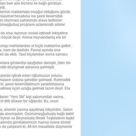
an bəri ailə biznesi ilə bağlı gördüyü
rdi.
vlərinin maldarlıqla məşğul olduğunu görüb.
üavinət hesabına isə şəxsi təsərrüfatı
n olunması sahəsində əlavə tədbirlər
nüməşğulluq proqramı aztəminatlı ailələr
da olsa rayonun sosial-iqtisadi inkişafına
də böyük deyil. Amma heyvandarlıq elə bir
onşu məhlələrdən ot biçib inəklərinə gətirir.
x, həm də dadlıdır. Fevral ayında ona
axıl da əkib. Taxıl biçiləndən sonra samanı
lara göstərdiyi qayğıdan danışdı, ötən ilin
a gedib döyüşmək qərarına gəlmişdi.
yüşlərdə iştirak edən oğlumuzun yolunu
naların üstünə şəhidlər gəlmədi. Rəhmətlik
ki, şəxsi təsərrüfatımızın yaradılmasına
satmaq üçün uzağa getmək lazım deyil. Elə
ən “Yeni Stil” kişi salonundan salırıq.
 dilli-dilavər bir oğlandır. Bu, onun
rə, ailəmin yanına qayıtmaq istəyirdim. Salon
ata alınmışdım. Özünüməşğulluqla bağlı təklif
liyinin və Beynəlxalq Əmək Təşkilatının təşkil
Salonda gördüklərinizin hamısı mənə dövlət
ən də çalışıram ki, 48 km məsafədə düşmənlə