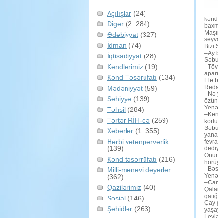
Açılışlar
(24)
kəndi
Digər
(2. 284)
baxma
Maşı
Ədəbiyyat
(327)
seyva
İdman
(74)
Bizi 
–Ay b
İqtisadiyyat
(28)
Səbu
Kəndlərimiz
(19)
–Tövl
aparm
Kənd Təsərufatı
(134)
Elə b
Redak
Mədəniyyət
(59)
–Nə y
Səhiyyə
(139)
özünü
Yenə
Təhsil
(284)
–Kənd
Tərtər RİH-də
(259)
korlu
Səbun
Xəbərlər
(1. 355)
yanaş
Hərbi vətənpərvərlik
fevra
(139)
dediy
Onun 
Kənd təsərrüfatı
(216)
hörüy
–Bəs
Milli-mənəvi dəyərlər
Yenə
(362)
–Cama
Qazilərimiz
(40)
Qalan
qatığ
Sosial
(146)
Çay g
Şəhidlər
(263)
yaşa
Leyla