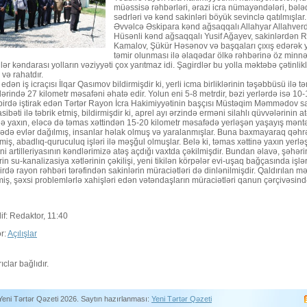
müəssisə rəhbərləri, ərazi icra nümayəndələri, bələ
sədrləri və kənd sakinləri böyük sevinclə qatılmışlar.
Əvvəlcə Əskipara kənd ağsaqqalı Allahyar Allahverd
Hüsənli kənd ağsaqqalı Yusif Ağayev, sakinlərdən R
Kamalov, Şükür Həsənov və başqaları çıxış edərək y
təmir olunması ilə əlaqədar ölkə rəhbərinə öz minnət
lər kəndarası yolların vəziyyəti çox yarıtmaz idi. Şagirdlər bu yolla məktəbə çətinlikl
və rahatdır.
 edən iş icraçısı İlqar Qasımov bildirmişdir ki, yerli icma birliklərinin təşəbbüsü ilə
ərində 27 kilometr məsafəni əhatə edir. Yolun eni 5-8 metrdir, bəzi yerlərdə isə 10-1
irdə iştirak edən Tərtər Rayon İcra Hakimiyyətinin başçısı Müstəqim Məmmədov sakin
ibəti ilə təbrik etmiş, bildirmişdir ki, aprel ayı ərzində erməni silahlı qüvvələrin
nə yaxın, eləcə də təmas xəttindən 15-20 kilometr məsafədə yerləşən yaşayış məntəqə
ədə evlər dağılmış, insanlar həlak olmuş və yaralanmışlar. Buna baxmayaraq qəhrə
iş, abadlıq-quruculuq işləri ilə məşğul olmuşlar. Belə ki, təmas xəttinə yaxın yerləş
i artilleriyasının kəndlərimizə atəş açdığı vaxtda çəkilmişdir. Bundan əlavə, şəhəri
in su-kanalizasiya xətlərinin çəkilişi, yeni tikilən körpələr evi-uşaq bağçasında işlə
rdə rayon rəhbəri tərəfindən sakinlərin müraciətləri də dinlənilmişdir. Qaldırılan 
miş, şəxsi problemlərlə xahişləri edən vətəndaşların müraciətləri qanun çərçivəsin
if: Redaktor, 11:40
r:
Açılışlar
ıclar bağlıdır.
Yeni Tərtər Qəzeti 2026. Saytın hazırlanması:
Yeni Tərtər Qəzeti