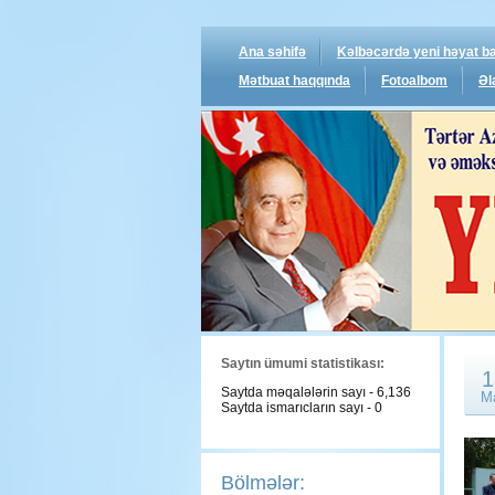
Ana səhifə
Kəlbəcərdə yeni həyat ba
Mətbuat haqqında
Fotoalbom
Əl
Saytın ümumi statistikası:
1
Saytda məqalələrin sayı - 6,136
M
Saytda ismarıcların sayı - 0
Bölmələr: