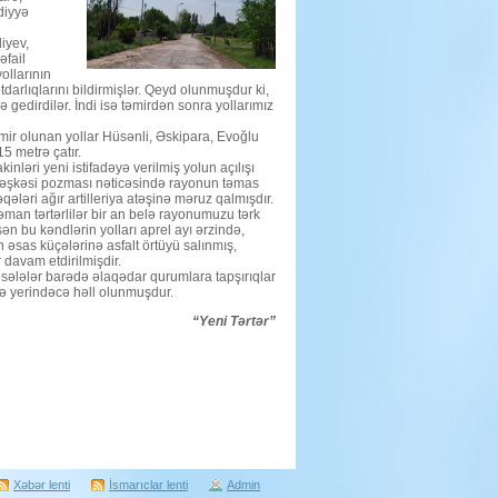
diyyə
iyev,
əfail
ollarının
darlıqlarını bildirmişlər. Qeyd olunmuşdur ki,
ə gedirdilər. İndi isə təmirdən sonra yollarımız
 təmir olunan yollar Hüsənli, Əskipara, Evoğlu
5 metrə çatır.
ləri yeni istifadəyə verilmiş yolun açılışı
in atəşkəsi pozması nəticəsində rayonun təmas
ləri ağır artilleriya atəşinə məruz qalmışdır.
man tərtərlilər bir an belə rayonumuzu tərk
ən bu kəndlərin yolları aprel ayı ərzində,
n əsas küçələrinə asfalt örtüyü salınmış,
r davam etdirilmişdir.
məsələlər barədə əlaqədar qurumlara tapşırıqlar
də yerindəcə həll olunmuşdur.
“Yeni Tərtər”
Xəbər lenti
İsmarıclar lenti
Admin