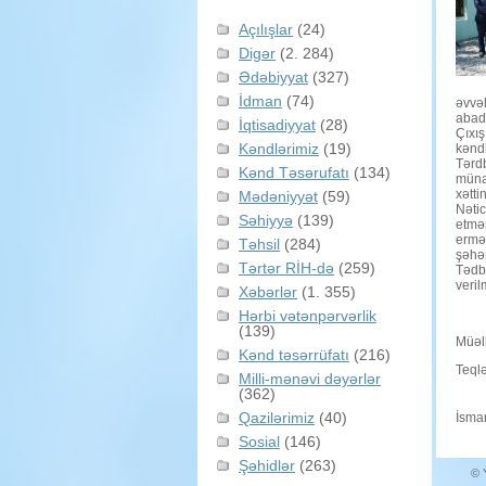
Açılışlar
(24)
Digər
(2. 284)
Ədəbiyyat
(327)
İdman
(74)
əvvəl
abad 
İqtisadiyyat
(28)
Çıxış
Kəndlərimiz
(19)
kəndl
Tərdb
Kənd Təsərufatı
(134)
münas
xətti
Mədəniyyət
(59)
Nətic
Səhiyyə
(139)
etməm
ermən
Təhsil
(284)
şəhər
Tərtər RİH-də
(259)
Tədbi
veril
Xəbərlər
(1. 355)
Hərbi vətənpərvərlik
(139)
Müəll
Kənd təsərrüfatı
(216)
Teqlə
Milli-mənəvi dəyərlər
(362)
Qazilərimiz
(40)
İsmar
Sosial
(146)
Şəhidlər
(263)
© 