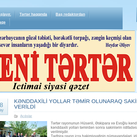
şlayır.
Tərtər haqqında
Baş redaktordan
aqə
KƏNDDAXİLİ YOLLAR TƏMİR OLUNARAQ SAKİ
8
VERİLDİ
ay
Açılışlar
Tərtər rayonunun Hüsənli, Əskipara və Evoğlu kəndl
kənddaxili yolları təmirdən sonra sakinlərin istifadə
verilmişdir.
Tədbirə rayon icra hakimiyyətinin nümayəndələri, id