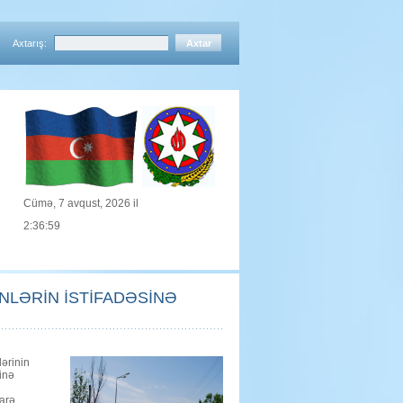
Axtarış:
Cümə, 7 avqust, 2026 il
2:36:59
NLƏRİN İSTİFADƏSİNƏ
ərinin
sinə
arə,