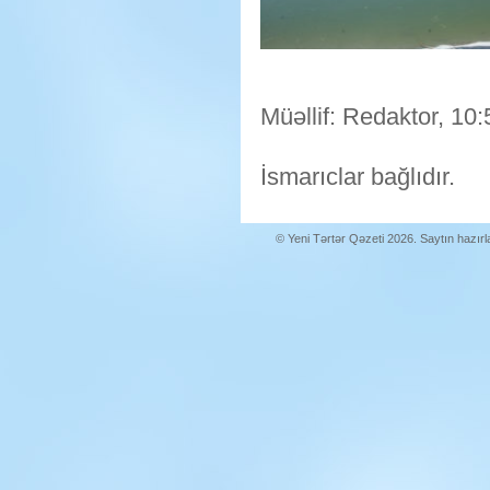
Müəllif: Redaktor, 10:
İsmarıclar bağlıdır.
© Yeni Tərtər Qəzeti 2026. Saytın hazır