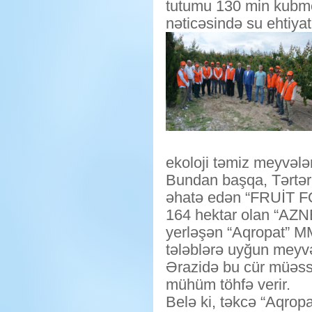
tutumu 130 min kubmet
nəticəsində su ehtiyatl
ekoloji təmiz meyvələr
Bundan başqa, Tərtər
əhatə edən “FRUİT F
164 hektar olan “AZ
yerləşən “Aqropat” MM
tələblərə uyğun meyvə 
Ərazidə bu cür müəssi
mühüm töhfə verir.
Belə ki, təkcə “Aqrop