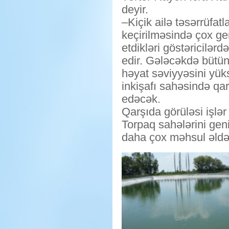
deyir.
–Kiçik ailə təsərrüfat
keçirilməsində çox geri
etdikləri göstəricilər
edir. Gələcəkdə bütün
həyat səviyyəsini yük
inkişafı sahəsində qa
edəcək.
Qarşıda görüləsi işlər
Torpaq sahələrini gen
daha çox məhsul əldə e