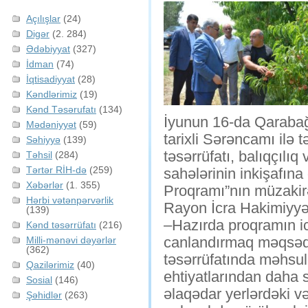
Açılışlar
(24)
Digər
(2. 284)
Ədəbiyyat
(327)
İdman
(74)
İqtisadiyyat
(28)
Kəndlərimiz
(19)
Kənd Təsərufatı
(134)
İyunun 16-da Qarabağ 
Mədəniyyət
(59)
tarixli Sərəncamı ilə
Səhiyyə
(139)
təsərrüfatı, balıqçılı
Təhsil
(284)
Tərtər RİH-də
(259)
sahələrinin inkişafına
Xəbərlər
(1. 355)
Proqramı”nın müzakirə
Hərbi vətənpərvərlik
Rayon İcra Hakimiyyə
(139)
–Hazırda proqramın ic
Kənd təsərrüfatı
(216)
canlandırmaq məqsədilə
Milli-mənəvi dəyərlər
(362)
təsərrüfatında məhsul
Qazilərimiz
(40)
ehtiyatlarından daha s
Sosial
(146)
əlaqədar yerlərdəki vəz
Şəhidlər
(263)