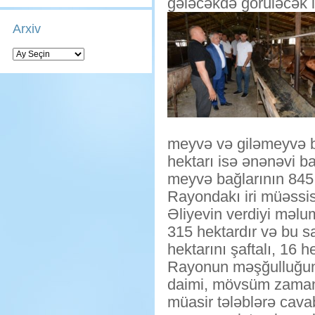
gələcəkdə görüləcək iş
Arxiv
Arxiv
meyvə və giləmeyvə ba
hektarı isə ənənəvi ba
meyvə bağlarının 845,
Rayondakı iri müəssis
Əliyevin verdiyi məlu
315 hektardır və bu s
hektarını şaftalı, 16 he
Rayonun məşğulluğun
daimi, mövsüm zamanı 
müasir tələblərə cav