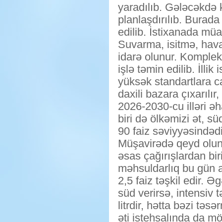
yaradılıb. Gələcəkdə 
planlaşdırılıb. Burada
edilib. İstixanada müa
Suvarma, isitmə, hava
idarə olunur. Komplek
işlə təmin edilib. İll
yüksək standartlara c
daxili bazara çıxarılı
2026-2030-cu illəri ə
biri də ölkəmizi ət, sü
90 faiz səviyyəsindədi
Müşavirədə qeyd olun
əsas çağırışlardan bi
məhsuldarlıq bu gün a
2,5 faiz təşkil edir. Əg
süd verirsə, intensiv 
litrdir, hətta bəzi təs
əti istehsalında da m