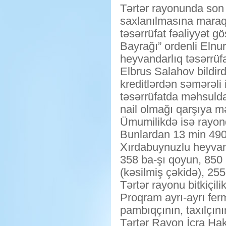
Tərtər rayonunda son 
saxlanılmasına maraq 
təsərrüfat fəaliyyət g
Bayrağı” ordenli Elnu
heyvandarlıq təsərrüfa
Elbrus Salahov bildird
kreditlərdən səmərəli
təsərrüfatda məhsuldar
nail olmağı qarşıya 
Ümumilikdə isə rayon
Bunlardan 13 min 490 b
Xırdabuynuzlu heyvanl
358 ba-şı qoyun, 850 b
(kəsilmiş çəkidə), 255
Tərtər rayonu bitkiçil
Proqram ayrı-ayrı ferm
pambıqçının, taxılçın
Tərtər Rayon İcra Ha