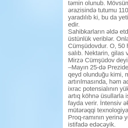
təmin olunub. Mövsümi
ərazisində tutumu 11
yaradılıb ki, bu da yet
edir.
Sahibkarların əldə etd
üstünlük veriblər. Onl
Cümşüdovdur. O, 50 h
salıb. Nektarin, gilas v
Mirzə Cümşüdov deyi
–Mayın 25-də Preziden
qeyd olunduğu kimi, 
artırılmasında, həm a
ixrac potensialının yü
artıq köhnə üsullarla
fayda verir. İntensiv 
mütərəqqi texnologiya
Proq-ramının yerinə y
istifadə edəcəyik.