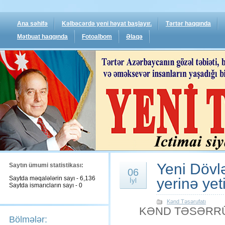
Ana səhifə
Kəlbəcərdə yeni həyat başlayır.
Tərtər haqqında
Mətbuat haqqında
Fotoalbom
Əlaqə
Yeni Dövlə
Saytın ümumi statistikası:
06
Saytda məqalələrin sayı - 6,136
yerinə yetir
İyl
Saytda ismarıcların sayı - 0
Kənd Təsərufatı
KƏND TƏSƏRRÜF
Bölmələr: