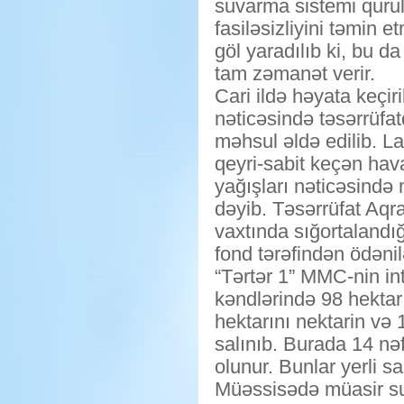
suvarma sistemi quru
fasiləsizliyini təmin
göl yaradılıb ki, bu d
tam zəmanət verir.
Cari ildə həyata keçir
nəticəsində təsərrüfat
məhsul əldə edilib. L
qeyri-sabit keçən hav
yağışları nəticəsində
dəyib. Təsərrüfat Aqr
vaxtında sığortalandı
fond tərəfindən ödənil
“Tərtər 1” MMC-nin in
kəndlərində 98 hektar
hektarını nektarin və 1
salınıb. Burada 14 nə
olunur. Bunlar yerli sa
Müəssisədə müasir su