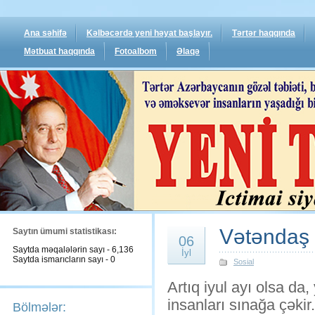
Ana səhifə
Kəlbəcərdə yeni həyat başlayır.
Tərtər haqqında
Mətbuat haqqında
Fotoalbom
Əlaqə
Vətəndaş 
Saytın ümumi statistikası:
06
Saytda məqalələrin sayı - 6,136
İyl
Saytda ismarıcların sayı - 0
Sosial
Artıq iyul ayı olsa da,
insanları sınağa çəki
Bölmələr: