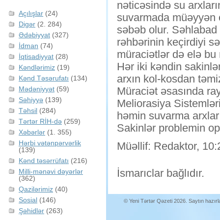
nəticəsində su arxların
Açılışlar
(24)
suvarmada müəyyən çət
Digər
(2. 284)
səbəb olur. Səhlabad
Ədəbiyyat
(327)
rəhbərinin keçirdiyi 
İdman
(74)
müraciətlər də elə bu 
İqtisadiyyat
(28)
Hər iki kəndin sakinlər
Kəndlərimiz
(19)
arxın kol-kosdan təmi
Kənd Təsərufatı
(134)
Mədəniyyət
(59)
Müraciət əsasında rayo
Səhiyyə
(139)
Meliorasiya Sistemləri
Təhsil
(284)
həmin suvarma arxları
Tərtər RİH-də
(259)
Sakinlər problemin oper
Xəbərlər
(1. 355)
Hərbi vətənpərvərlik
Müəllif: Redaktor, 10:
(139)
Kənd təsərrüfatı
(216)
İsmarıclar bağlıdır.
Milli-mənəvi dəyərlər
(362)
Qazilərimiz
(40)
Sosial
(146)
© Yeni Tərtər Qəzeti 2026. Saytın hazır
Şəhidlər
(263)