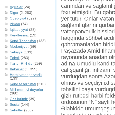
canından və sağlamlığı
Açılışlar
(24)
fəxr etmişdir. Bu qəh
Digər
(2. 283)
yer tutur. Onlar Vətə
Ədəbiyyat
(327)
İdman
(74)
sağlamlıqlarını qurban
İqtisadiyyat
(28)
vətənpərvərlik hisslə
Kəndlərimiz
(19)
haqqında söhbət açdı
Kənd Təsərufatı
(133)
qəhrəmanlardan biridi
Mədəniyyət
(59)
Paşazadə Amid İlham o
Səhiyyə
(139)
rayonunda anadan olmu
Təhsil
(283)
adına Umudlu kənd ta
Tərtər RİH-də
(259)
çalışqanlığı, intizamı 
Xəbərlər
(1. 355)
Hərbi vətənpərvərlik
vurduqdan sonra Azərb
(139)
olmuş və seçdiyi ixtisa
Kənd təsərrüfatı
(216)
təhsilini başa vurdu
Milli-mənəvi dəyərlər
(360)
gizir rütbəsi hərbi f
Qazilərimiz
(39)
ordusunun “N” saylı h
Sosial
(144)
Əlahiddə ümumqoşun or
Şəhidlər
(258)
hissələrdə öz ixtisas