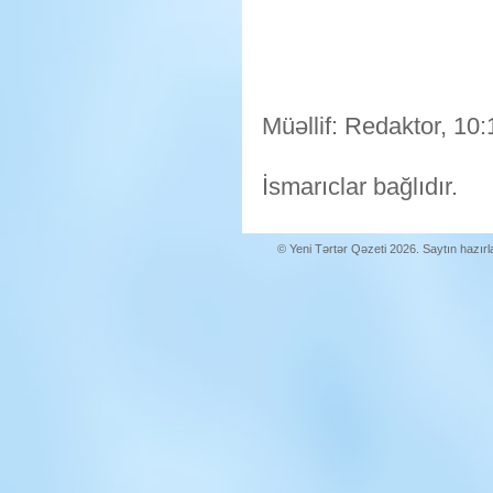
Müəllif: Redaktor, 10:
İsmarıclar bağlıdır.
© Yeni Tərtər Qəzeti 2026. Saytın hazır