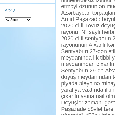
etməyi özünün ən müq
Arxiv
Azərbaycan torpaqları
Amid Paşazadə böyük 
Arxiv
2020-ci il Tovuz döyüş
rayonu “N” saylı hərb
2020-ci il sentyabrın
rayonunun Alxanlı kən
Sentyabrın 27-dən eti
meydanında ilk tibbi 
meydanından çıxarılmas
Sentyabrın 29-da Alxa
döyüş meydanından tə
piyada əleyhinə mina
yaralıya vaxtında ilk
çıxarılmasına nail ol
Döyüşlər zamanı göstə
Paşazadə dövlət tərəfi