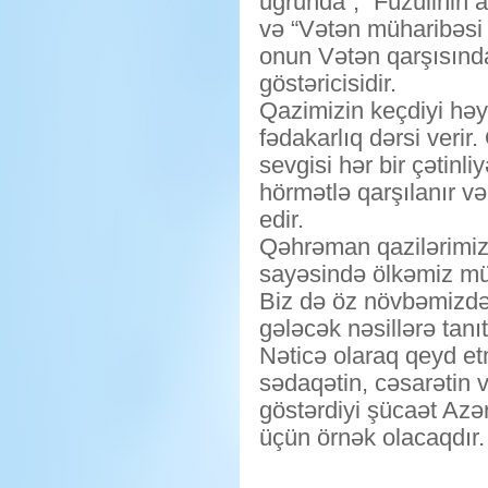
uğrunda”, “Füzulinin
və “Vətən müharibəsi i
onun Vətən qarşısında
göstəricisidir.
Qazimizin keçdiyi həy
fədakarlıq dərsi verir
sevgisi hər bir çətinl
hörmətlə qarşılanır v
edir.
Qəhrəman qazilərimiz 
sayəsində ölkəmiz müs
Biz də öz növbəmizdə 
gələcək nəsillərə tanı
Nəticə olaraq qeyd et
sədaqətin, cəsarətin 
göstərdiyi şücaət Azə
üçün örnək olacaqdır.