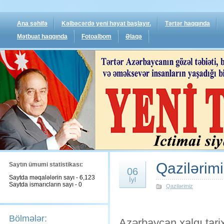
Ana səhifə
Kəlbəcərdə yeni həyat başlayır.
Tərtər haqqında
Mətbuat haqqında
Fotoalbom
Əlaqə
Qazilərim
Saytın ümumi statistikası:
06
Saytda məqalələrin sayı - 6,123
İyl
Saytda ismarıcların sayı - 0
Qazilərimiz
Bölmələr:
Azərbaycan xalqı tar