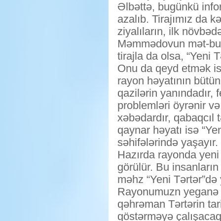
Əlbəttə, bugünkü info
azalıb. Tirajımız da k
ziyalıların, ilk növbə
Məmmədovun mət-buata
tirajla da olsa, “Yen
Onu da qeyd etmək ist
rayon həyatının bütün 
qazilərin yanındadır, 
problemləri öyrənir və
xəbədardır, qabaqcıl 
qaynar həyatı isə “Yen
səhifələrində yaşayır.
Hazırda rayonda yeni f
görülür. Bu insanların
məhz “Yeni Tərtər”də ye
Rayonumuzn yeganə mə
qəhrəman Tərtərin tar
göstərməyə çalışacaq