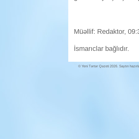
Müəllif: Redaktor, 09:
İsmarıclar bağlıdır.
© Yeni Tərtər Qəzeti 2026. Saytın hazır