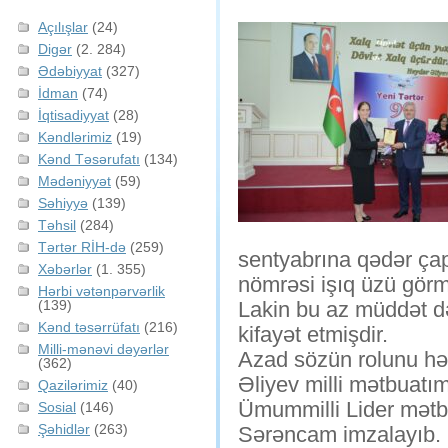
Açılışlar
(24)
Digər
(2. 284)
Ədəbiyyat
(327)
İdman
(74)
İqtisadiyyat
(28)
Kəndlərimiz
(19)
Kənd Təsərufatı
(134)
Mədəniyyət
(59)
Səhiyyə
(139)
Təhsil
(284)
Tərtər RİH-də
(259)
sentyabrına qədər çap
Xəbərlər
(1. 355)
nömrəsi işıq üzü gör
Hərbi vətənpərvərlik
(139)
Lakin bu az müddət də
Kənd təsərrüfatı
(216)
kifayət etmişdir.
Milli-mənəvi dəyərlər
Azad sözün rolunu hə
(362)
Əliyev milli mətbuatı
Qazilərimiz
(40)
Ümummilli Lider mətbua
Sosial
(146)
Şəhidlər
(263)
Sərəncam imzalayıb.