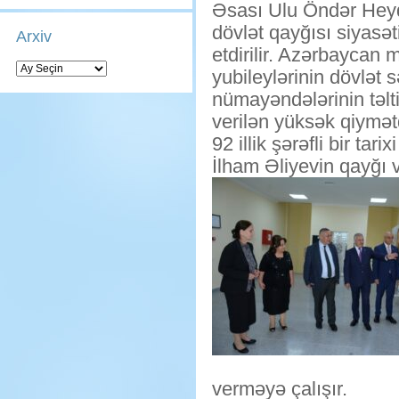
Əsası Ulu Öndər Heydə
dövlət qayğısı siyasə
Arxiv
etdirilir. Azərbaycan 
Arxiv
yubileylərinin dövlət
nümayəndələrinin təlti
verilən yüksək qiymətd
92 illik şərəfli bir ta
İlham Əliyevin qayğı v
verməyə çalışır.