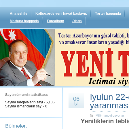
Ana səhifə
Kəlbəcərdə yeni həyat başlayır.
Tərtər haqqında
Mətbuat haqqında
Fotoalbom
Əlaqə
İyulun 22
Saytın ümumi statistikası:
06
Saytda məqalələrin sayı - 6,136
yaranması
İyl
Saytda ismarıcların sayı - 0
Milli-mənəvi dəyərlər
Yeniliklərin təb
Bölmələr: