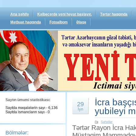
Ana səhifə
Kəlbəcərdə yeni həyat başlayır.
Tərtər haqqında
Mətbuat haqqında
Fotoalbom
Əlaqə
İcra başçı
Saytın ümumi statistikası:
29
Saytda məqalələrin sayı - 6,136
yubileyi m
İyn
Saytda ismarıcların sayı - 0
Şəhidlər
Tərtər Rayon İcra Hak
Bölmələr:
Müstəqim Məmmədov 