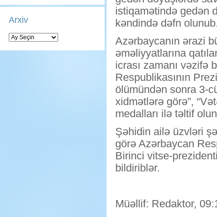
istiqamətində gedən d
Arxiv
kəndində dəfn olunub
Arxiv
Azərbaycanın ərazi b
əməliyyatlarına qatıla
icrası zamanı vəzifə 
Respublikasının Prez
ölümündən sonra 3-cü 
xidmətlərə görə”, “Və
medalları ilə təltif olu
Şəhidin ailə üzvləri ş
görə Azərbaycan Resp
Birinci vitse-preziden
bildiriblər.
Müəllif: Redaktor, 09: