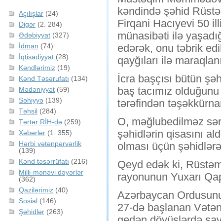
kəndində şəhid Rüstə
Açılışlar
(24)
Firqani Hacıyevi 50 ill
Digər
(2. 284)
münasibəti ilə yaşadı
Ədəbiyyat
(327)
İdman
(74)
edərək, onu təbrik edi
İqtisadiyyat
(28)
qayğıları ilə maraqlan
Kəndlərimiz
(19)
İcra başçısı bütün şəh
Kənd Təsərufatı
(134)
baş tacımız olduğunu b
Mədəniyyət
(59)
Səhiyyə
(139)
tərəfindən təşəkkürna
Təhsil
(284)
O, məğlubedilməz sərk
Tərtər RİH-də
(259)
şəhidlərin qisasını al
Xəbərlər
(1. 355)
Hərbi vətənpərvərlik
olması üçün şəhidlər
(139)
Kənd təsərrüfatı
(216)
Qeyd edək ki, Rüstəm 
Milli-mənəvi dəyərlər
rayonunun Yuxarı Qap
(362)
Qazilərimiz
(40)
Azərbaycan Ordusunun
Sosial
(146)
27-də başlanan Vətən
Şəhidlər
(263)
gedən döyüşlərdə sav