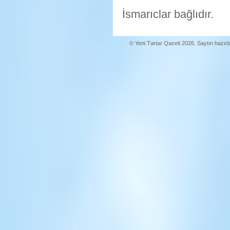
İsmarıclar bağlıdır.
© Yeni Tərtər Qəzeti 2026. Saytın hazır