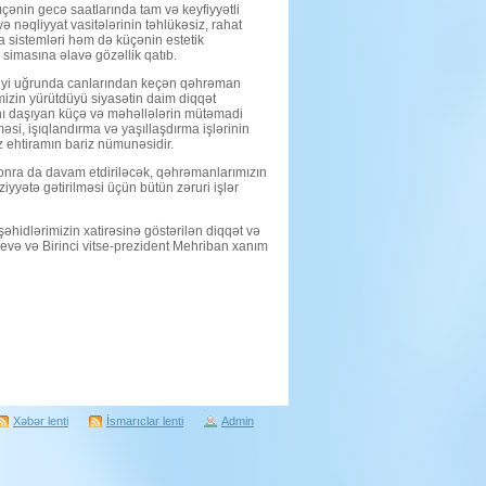
üçənin gecə saatlarında tam və keyfiyyətli
ə nəqliyyat vasitələrinin təhlükəsiz, rahat
ma sistemləri həm də küçənin estetik
imasına əlavə gözəllik qatıb.
enliyi uğrunda canlarından keçən qəhrəman
imizin yürütdüyü siyasətin daim diqqət
nı daşıyan küçə və məhəllələrin mütəmadi
əsi, işıqlandırma və yaşıllaşdırma işlərinin
z ehtiramın bariz nümunəsidir.
sonra da davam etdiriləcək, qəhrəmanlarımızın
yyətə gətirilməsi üçün bütün zəruri işlər
əhidlərimizin xatirəsinə göstərilən diqqət və
evə və Birinci vitse-prezident Mehriban xanım
Xəbər lenti
İsmarıclar lenti
Admin