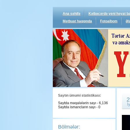
Ana səhifə
Kəlbəcərdə yeni həyat ba
Mətbuat haqqında
Fotoalbom
Əl
Saytın ümumi statistikası:
2
Saytda məqalələrin sayı - 6,136
İ
Saytda ismarıcların sayı - 0
Bölmələr: