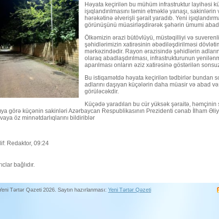
​Həyata keçirilən bu mühüm infrastruktur layihəsi k
işıqlandırılmasını təmin etməklə yanaşı, sakinlərin v
hərəkətinə əlverişli şərait yaradıb. Yeni işıqlandır
görünüşünü müasirləşdirərək şəhərin ümumi abad s
​Ölkəmizin ərazi bütövlüyü, müstəqilliyi və suver
şəhidlərimizin xatirəsinin əbədiləşdirilməsi dövlət
mərkəzindədir. Rayon ərazisində şəhidlərin adları
olaraq abadlaşdırılması, infrastrukturunun yenilənm
aparılması onların əziz xatirəsinə göstərilən sonsu
​Bu istiqamətdə həyata keçirilən tədbirlər bundan 
adlarını daşıyan küçələrin daha müasir və abad vəzi
görüləcəkdir.
​Küçədə yaradılan bu cür yüksək şəraitə, həmçinin ş
ya görə küçənin sakinləri Azərbaycan Respublikasının Prezidenti cənab İlham Əliy
vaya öz minnətdarlıqlarını bildiriblər
if: Redaktor, 09:24
ıclar bağlıdır.
Yeni Tərtər Qəzeti 2026. Saytın hazırlanması:
Yeni Tərtər Qəzeti