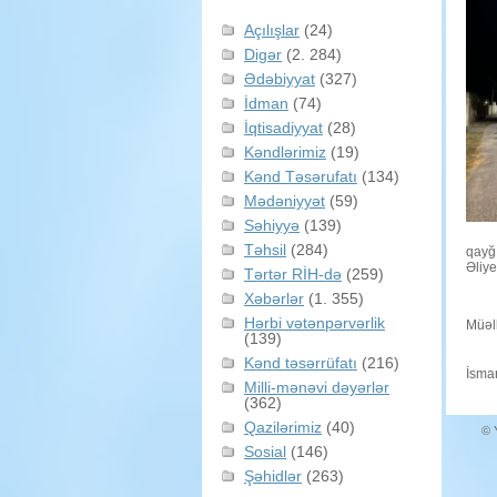
Açılışlar
(24)
Digər
(2. 284)
Ədəbiyyat
(327)
İdman
(74)
İqtisadiyyat
(28)
Kəndlərimiz
(19)
Kənd Təsərufatı
(134)
Mədəniyyət
(59)
Səhiyyə
(139)
Təhsil
(284)
qayğı
Əliye
Tərtər RİH-də
(259)
Xəbərlər
(1. 355)
Hərbi vətənpərvərlik
Müəll
(139)
Kənd təsərrüfatı
(216)
İsmar
Milli-mənəvi dəyərlər
(362)
Qazilərimiz
(40)
© 
Sosial
(146)
Şəhidlər
(263)