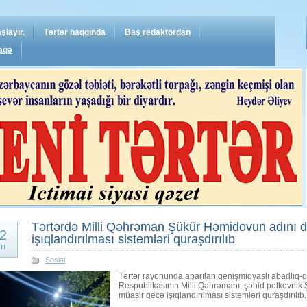
şlayır.
Tərtər haqqında
Baş redaktordan
aqə
Tərtərdə Milli Qəhrəman Şükür Həmidovun adını 
2
işıqlandırılması sistemləri quraşdırılıb
yn
Sosial
Tərtər rayonunda aparılan genişmiqyaslı abadlıq-q
Respublikasının Milli Qəhrəmanı, şəhid polkovni
müasir gecə işıqlandırılması sistemləri quraşdırılıb.