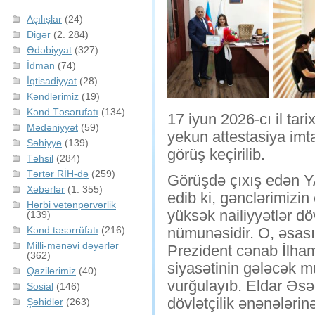
Açılışlar
(24)
Digər
(2. 284)
Ədəbiyyat
(327)
İdman
(74)
İqtisadiyyat
(28)
Kəndlərimiz
(19)
Kənd Təsərufatı
(134)
17 iyun 2026-cı il tar
Mədəniyyət
(59)
yekun attestasiya imt
Səhiyyə
(139)
görüş keçirilib.
Təhsil
(284)
Tərtər RİH-də
(259)
Görüşdə çıxış edən YA
Xəbərlər
(1. 355)
edib ki, gənclərimizin
Hərbi vətənpərvərlik
yüksək nailiyyətlər dö
(139)
Kənd təsərrüfatı
(216)
nümunəsidir. O, əsas
Milli-mənəvi dəyərlər
Prezident cənab İlham
(362)
siyasətinin gələcək m
Qazilərimiz
(40)
vurğulayıb. Eldar Əsə
Sosial
(146)
dövlətçilik ənənələrin
Şəhidlər
(263)