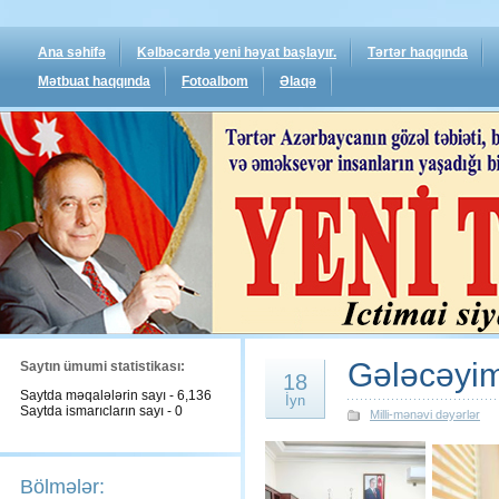
Ana səhifə
Kəlbəcərdə yeni həyat başlayır.
Tərtər haqqında
Mətbuat haqqında
Fotoalbom
Əlaqə
Gələcəyim
Saytın ümumi statistikası:
18
Saytda məqalələrin sayı - 6,136
İyn
Saytda ismarıcların sayı - 0
Milli-mənəvi dəyərlər
Bölmələr: