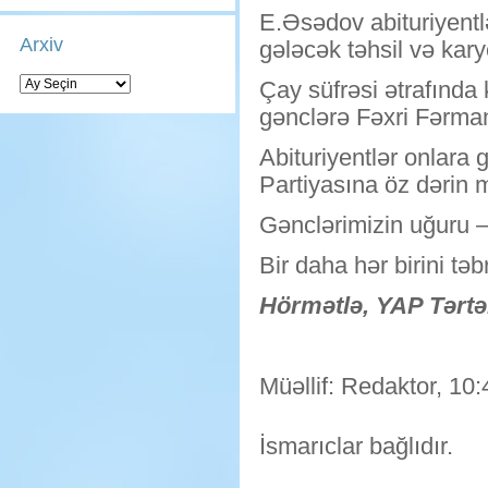
E.Əsədov abituriyentlə
Arxiv
gələcək təhsil və kary
Arxiv
Çay süfrəsi ətrafınd
gənclərə Fəxri Fərman
Abituriyentlər onlara
Partiyasına öz dərin mi
Gənclərimizin uğuru 
Bir daha hər birini təb
Hörmətlə, YAP Tərtə
Müəllif: Redaktor, 10:
İsmarıclar bağlıdır.