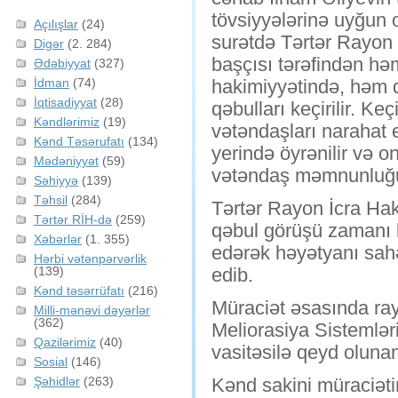
tövsiyyələrinə uyğun
Açılışlar
(24)
surətdə Tərtər Rayon 
Digər
(2. 284)
başçısı tərəfindən hə
Ədəbiyyat
(327)
İdman
(74)
hakimiyyətində, həm 
İqtisadiyyat
(28)
qəbulları keçirilir. Ke
Kəndlərimiz
(19)
vətəndaşları narahat
Kənd Təsərufatı
(134)
yerində öyrənilir və on
Mədəniyyət
(59)
vətəndaş məmnunluğu
Səhiyyə
(139)
Təhsil
(284)
Tərtər Rayon İcra Hak
Tərtər RİH-də
(259)
qəbul görüşü zamanı 
Xəbərlər
(1. 355)
edərək həyətyanı sah
Hərbi vətənpərvərlik
(139)
edib.
Kənd təsərrüfatı
(216)
Müraciət əsasında rayo
Milli-mənəvi dəyərlər
(362)
Meliorasiya Sistemləri
Qazilərimiz
(40)
vasitəsilə qeyd olunan
Sosial
(146)
Şəhidlər
(263)
Kənd sakini müraciət