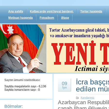
Ana səhifə
Kəlbəcərdə yeni həyat başlayır.
Tərtər haqqında
Mətbuat haqqında
Fotoalbom
Əlaqə
İcra başç
Saytın ümumi statistikası:
09
Saytda məqalələrin sayı - 6,136
edilən mür
İyn
Saytda ismarıcların sayı - 0
Kəndlərimiz
Azərbaycan Respublik
Bölmələr:
cənab İlham Əliyevin 