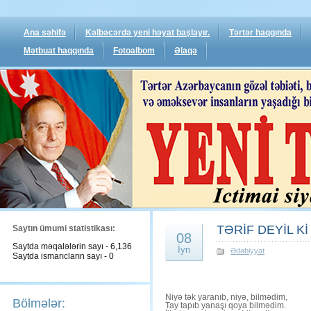
Ana səhifə
Kəlbəcərdə yeni həyat başlayır.
Tərtər haqqında
Mətbuat haqqında
Fotoalbom
Əlaqə
TƏRİF DEYİL Kİ
Saytın ümumi statistikası:
08
Saytda məqalələrin sayı - 6,136
İyn
Ədəbiyyat
Saytda ismarıcların sayı - 0
Niyə tək yaranıb, niyə, bilmədim,
Bölmələr:
Tay tapıb yanaşı qoya bilmədim.