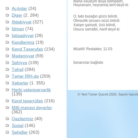
İllərlə oxudum doya bilmədim,
Heyranam, heyranlıq tərif deyil ki.
Açılışlar
(24)
Digər
(2. 284)
O, təbi bulağın gözü bilirdi,
Ölməzlik ünvanı-sözü bilirdi.
Ədəbiyyat
(327)
Xalqın şairiydi, özü bilirdi,
İdman
(74)
Oxucu sərrafdı, hərif deyil ki.
İqtisadiyyat
(28)
Kəndlərimiz
(19)
Kənd Təsərufatı
(134)
Müəllif: Redaktor, 11:03
Mədəniyyət
(59)
Səhiyyə
(139)
İsmarıclar bağlıdır.
Təhsil
(284)
Tərtər RİH-də
(259)
Xəbərlər
(1. 355)
Hərbi vətənpərvərlik
(139)
© Yeni Tərtər Qəzeti 2026. Saytın hazır
Kənd təsərrüfatı
(216)
Milli-mənəvi dəyərlər
(362)
Qazilərimiz
(40)
Sosial
(146)
Şəhidlər
(263)