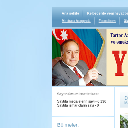
Ana səhifə
Kəlbəcərdə yeni həyat ba
Mətbuat haqqında
Fotoalbom
Əl
Saytın ümumi statistikası:
0
Saytda məqalələrin sayı - 6,136
M
Saytda ismarıcların sayı - 0
Bölmələr: