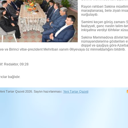
Rayon rəhbəri Səkinə müəllimə
maraqlanaraq, belə ziyalı ins
vurğulayıb.
Səmimi keçən görüş zamanı Sə
fəaliyyəti, gənc nəslin təlim-tə
inkişafına verdiyi töhfələr xüs
Səkinə Məmmədova dövlət tərəfi
nümayəndələrinə göstərilən eh
diqqət və qayğıya görə Azərb
və və Birinci vitse-prezident Mehriban xanım Əliyevaya öz minnətdarlığını bildirib.
if: Redaktor, 09:28
ıclar bağlıdır.
Yeni Tərtər Qəzeti 2026. Saytın hazırlanması:
Yeni Tərtər Qəzeti