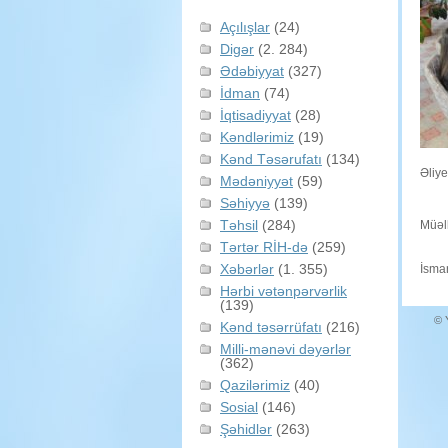
Açılışlar
(24)
Digər
(2. 284)
Ədəbiyyat
(327)
İdman
(74)
İqtisadiyyat
(28)
Kəndlərimiz
(19)
Kənd Təsərufatı
(134)
Əliye
Mədəniyyət
(59)
Səhiyyə
(139)
Təhsil
(284)
Müəll
Tərtər RİH-də
(259)
Xəbərlər
(1. 355)
İsmar
Hərbi vətənpərvərlik
(139)
© 
Kənd təsərrüfatı
(216)
Milli-mənəvi dəyərlər
(362)
Qazilərimiz
(40)
Sosial
(146)
Şəhidlər
(263)