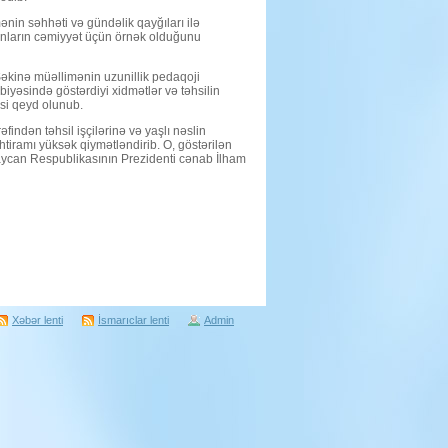
nin səhhəti və gündəlik qayğıları ilə
anların cəmiyyət üçün örnək olduğunu
kinə müəllimənin uzunillik pedaqoji
rbiyəsində göstərdiyi xidmətlər və təhsilin
usi qeyd olunub.
ndən təhsil işçilərinə və yaşlı nəslin
tiramı yüksək qiymətləndirib. O, göstərilən
aycan Respublikasının Prezidenti cənab İlham
Xəbər lenti
İsmarıclar lenti
Admin