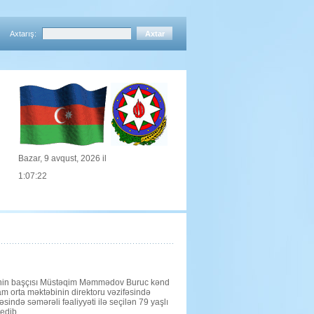
Axtarış:
Bazar, 9 avqust, 2026 il
1:07:22
tinin başçısı Müstəqim Məmmədov Buruc kənd
tam orta məktəbinin direktoru vəzifəsində
sində səmərəli fəaliyyəti ilə seçilən 79 yaşlı
edib.