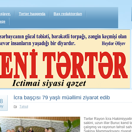
şlayır.
Tərtər haqqında
Baş redaktordan
aqə
İcra başçısı 79 yaşlı müəllimi ziyarət edib
8
ay
Təhsil
Tərtər Rayon İcra Hakimiyyə
sakini, uzun illər Buruc kənd 
çalışmış və rayonun təhsil sahə
Səkinə Məmmədovanı ziyarət 