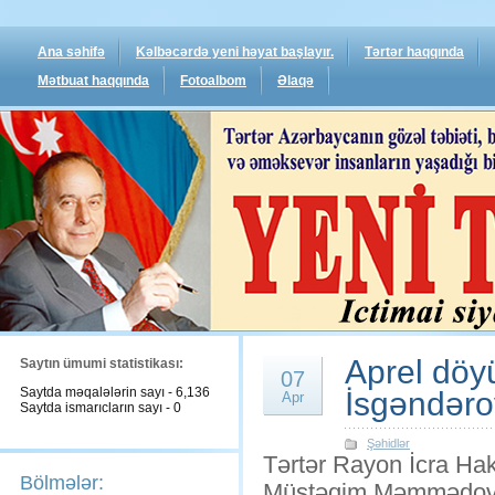
Ana səhifə
Kəlbəcərdə yeni həyat başlayır.
Tərtər haqqında
Mətbuat haqqında
Fotoalbom
Əlaqə
Aprel döy
Saytın ümumi statistikası:
07
Saytda məqalələrin sayı - 6,136
İsgəndərov
Apr
Saytda ismarıcların sayı - 0
Şəhidlər
Tərtər Rayon İcra Hak
Bölmələr:
Müstəqim Məmmədov 20