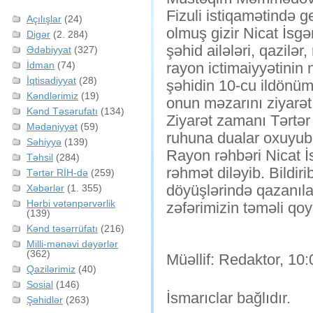
Fizuli istiqamətində 
Açılışlar
(24)
olmuş gizir Nicat İsgə
Digər
(2. 284)
şəhid ailələri, qazilər
Ədəbiyyat
(327)
İdman
(74)
rayon ictimaiyyətinin 
İqtisadiyyat
(28)
şəhidin 10-cu ildönüm
Kəndlərimiz
(19)
onun məzarını ziyarət
Kənd Təsərufatı
(134)
Ziyarət zamanı Tərtə
Mədəniyyət
(59)
ruhuna dualar oxuyub
Səhiyyə
(139)
Rayon rəhbəri Nicat İ
Təhsil
(284)
rəhmət diləyib. Bildir
Tərtər RİH-də
(259)
döyüşlərində qazanıl
Xəbərlər
(1. 355)
Hərbi vətənpərvərlik
zəfərimizin təməli qoy
(139)
Kənd təsərrüfatı
(216)
Milli-mənəvi dəyərlər
(362)
Müəllif: Redaktor, 10:
Qazilərimiz
(40)
Sosial
(146)
İsmarıclar bağlıdır.
Şəhidlər
(263)