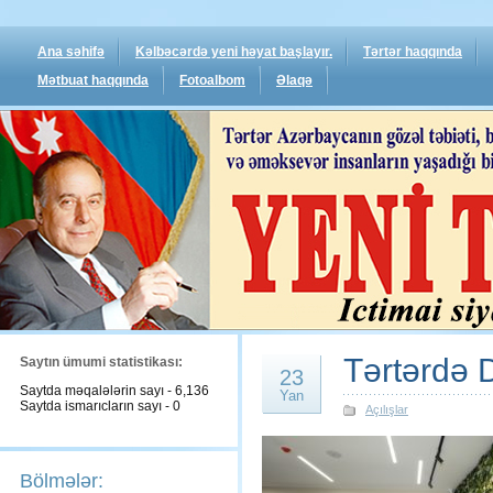
Ana səhifə
Kəlbəcərdə yeni həyat başlayır.
Tərtər haqqında
Mətbuat haqqında
Fotoalbom
Əlaqə
Tərtərdə D
Saytın ümumi statistikası:
23
Saytda məqalələrin sayı - 6,136
Yan
Saytda ismarıcların sayı - 0
Açılışlar
Bölmələr: