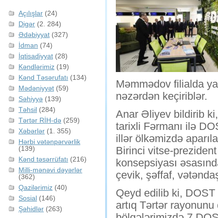
Açılışlar
(24)
Digər
(2. 284)
Ədəbiyyat
(327)
İdman
(74)
İqtisadiyyat
(28)
Kəndlərimiz
(19)
Kənd Təsərufatı
(134)
Məmmədov filialda yara
Mədəniyyət
(59)
nəzərdən keçiriblər.
Səhiyyə
(139)
Təhsil
(284)
Anar Əliyev bildirib k
Tərtər RİH-də
(259)
tarixli Fərmanı ilə D
Xəbərlər
(1. 355)
illər ölkəmizdə aparıla
Hərbi vətənpərvərlik
(139)
Birinci vitse-prezid
Kənd təsərrüfatı
(216)
konsepsiyası əsasında
Milli-mənəvi dəyərlər
çevik, şəffaf, vətənd
(362)
Qazilərimiz
(40)
Qeyd edilib ki, DOST 
Sosial
(146)
artıq Tərtər rayonunu
Şəhidlər
(263)
bölgələrimizdə 7 DOS