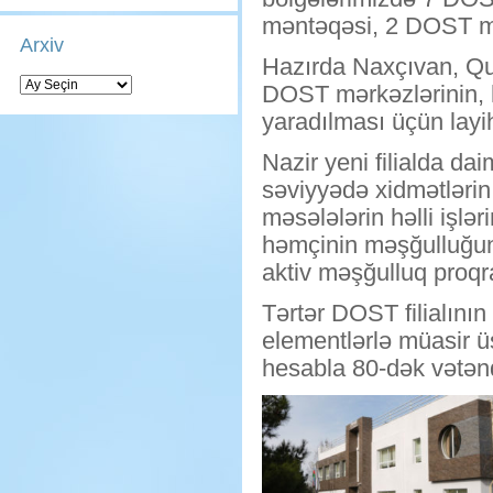
məntəqəsi, 2 DOST mən
Arxiv
Hazırda Naxçıvan, Qu
Arxiv
DOST mərkəzlərinin, h
yaradılması üçün layihə,
Nazir yeni filialda d
səviyyədə xidmətlərin 
məsələlərin həlli işl
həmçinin məşğulluğun
aktiv məşğulluq proqra
Tərtər DOST filialının
elementlərlə müasir üs
hesabla 80-dək vətənd