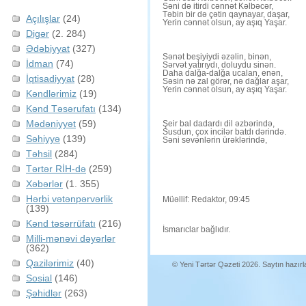
Səni də itirdi cənnət Kəlbəcər,
Təbin bir də çətin qaynayar, daşar,
Açılışlar
(24)
Yerin cənnət olsun, ay aşıq Yaşar.
Digər
(2. 284)
Ədəbiyyat
(327)
Sənət beşiyiydi əzəlin, binən,
İdman
(74)
Sərvət yatırıydı, doluydu sinən.
Daha dalğa-dalğa ucalan, enən,
İqtisadiyyat
(28)
Səsin nə zal görər, nə dağlar aşar,
Yerin cənnət olsun, ay aşıq Yaşar.
Kəndlərimiz
(19)
Kənd Təsərufatı
(134)
Mədəniyyət
(59)
Şeir bal dadardı dil əzbərində,
Susdun, çox incilər batdı dərində.
Səhiyyə
(139)
Səni sevənlərin ürəklərində,
Təhsil
(284)
Tərtər RİH-də
(259)
Xəbərlər
(1. 355)
Hərbi vətənpərvərlik
Müəllif: Redaktor, 09:45
(139)
Kənd təsərrüfatı
(216)
İsmarıclar bağlıdır.
Milli-mənəvi dəyərlər
(362)
Qazilərimiz
(40)
© Yeni Tərtər Qəzeti 2026. Saytın hazır
Sosial
(146)
Şəhidlər
(263)