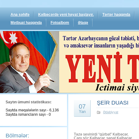
Ana səhifə
Kəlbəcərdə yeni həyat başlayır.
Tərtər haqqında
Mətbuat haqqında
Fotoalbom
Əlaqə
ŞEİR DUASI
Saytın ümumi statistikası:
07
Saytda məqalələrin sayı - 6,136
Yan
Ədəbiyyat
Saytda ismarıcların sayı - 0
Təzə sevinirdi “qürbət” Kəlbəcər,
Bölmələr:
Canı söz Kəlbəcər, sənət Kəlbəcər.