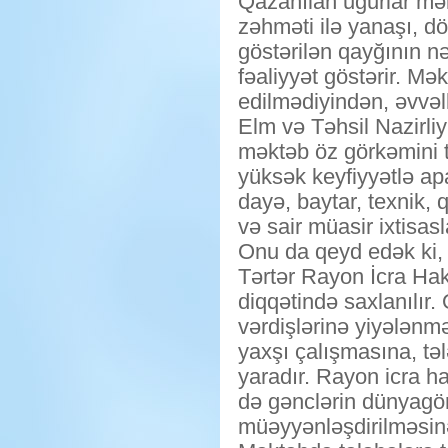
Qazanılan uğurlar məkt
zəhməti ilə yanaşı, dö
göstərilən qayğının nə
fəaliyyət göstərir. Mə
edilmədiyindən, əvvəll
Elm və Təhsil Nazirliy
məktəb öz görkəmini t
yüksək keyfiyyətlə apar
dayə, baytar, texnik, q
və sair müasir ixtisasl
Onu da qeyd edək ki,
Tərtər Rayon İcra Ha
diqqətində saxlanılır
vərdişlərinə yiyələnmə
yaxşı çalışmasına, təl
yaradır. Rayon icra ha
də gənclərin dünyagör
müəyyənləşdirilməsinə