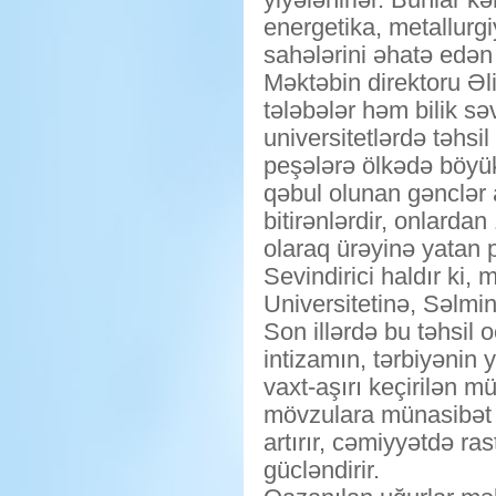
energetika, metallurgiy
sahələrini əhatə edən 
Məktəbin direktoru Əl
tələbələr həm bilik sə
universitetlərdə təhsi
peşələrə ölkədə böyük 
qəbul olunan gənclər 
bitirənlərdir, onlardan
olaraq ürəyinə yatan p
Sevindirici haldır ki
Universitetinə, Səlmin
Son illərdə bu təhsil 
intizamın, tərbiyənin 
vaxt-aşırı keçirilən m
mövzulara münasibət bi
artırır, cəmiyyətdə ra
gücləndirir.