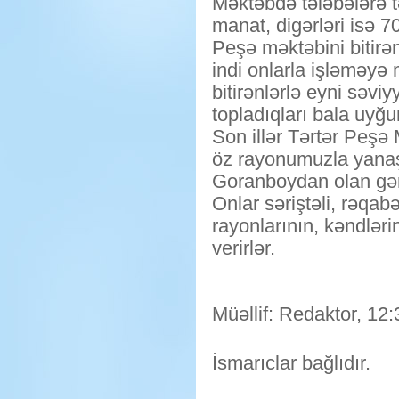
Məktəbdə tələbələrə tə
manat, digərləri isə 7
Peşə məktəbini bitirən
indi onlarla işləməyə
bitirənlərlə eyni səviy
topladıqları bala uyğun
Son illər Tərtər Peşə
öz rayonumuzla yanaş
Goranboydan olan gənc
Onlar səriştəli, rəqab
rayonlarının, kəndləri
verirlər.
Müəllif: Redaktor, 12:
İsmarıclar bağlıdır.