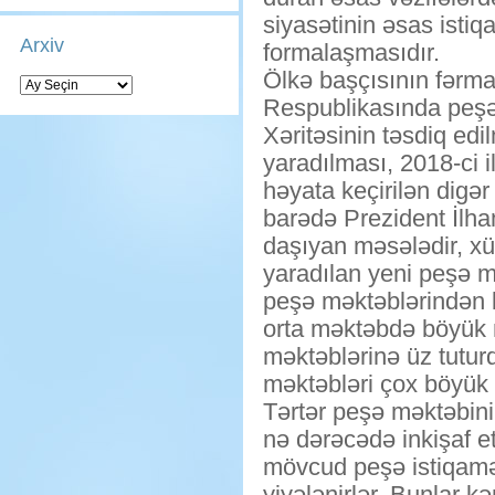
siyasətinin əsas istiq
Arxiv
formalaşmasıdır.
Ölkə başçısının fərma
Arxiv
Respublikasında peşə t
Xəritəsinin təsdiq edi
yaradılması, 2018-ci 
həyata keçirilən digə
barədə Prezident İlha
daşıyan məsələdir, xü
yaradılan yeni peşə m
peşə məktəblərindən 
orta məktəbdə böyük n
məktəblərinə üz tuturd
məktəbləri çox böyük 
Tərtər peşə məktəbinin
nə dərəcədə inkişaf et
mövcud peşə istiqamət
yiyələnirlər. Bunlar kə