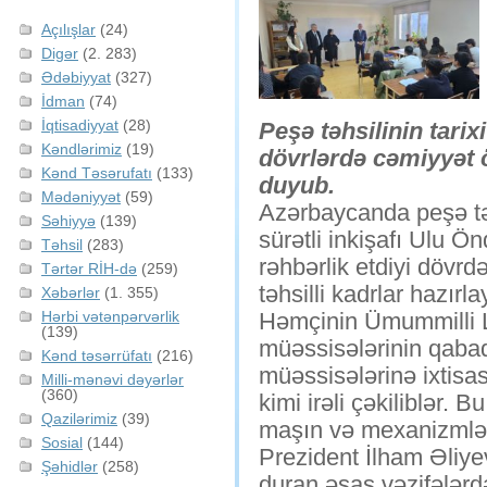
Açılışlar
(24)
Digər
(2. 283)
Ədəbiyyat
(327)
İdman
(74)
İqtisadiyyat
(28)
Peşə təhsilinin tarix
Kəndlərimiz
(19)
dövrlərdə cəmiyyət 
Kənd Təsərufatı
(133)
duyub.
Mədəniyyət
(59)
Azərbaycanda peşə tə
Səhiyyə
(139)
sürətli inkişafı Ulu 
Təhsil
(283)
rəhbərlik etdiyi dövr
Tərtər RİH-də
(259)
təhsilli kadrlar hazırl
Xəbərlər
(1. 355)
Hərbi vətənpərvərlik
Həmçinin Ümummilli Li
(139)
müəssisələrinin qabaq
Kənd təsərrüfatı
(216)
müəssisələrinə ixtisas 
Milli-mənəvi dəyərlər
(360)
kimi irəli çəkiliblər. 
Qazilərimiz
(39)
maşın və mexanizmlər 
Sosial
(144)
Prezident İlham Əliyev
Şəhidlər
(258)
duran əsas vəzifələrd