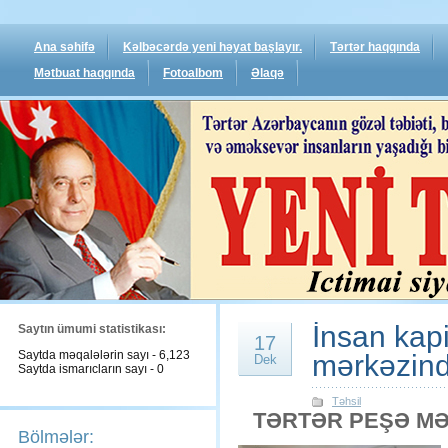
Ana səhifə
Kəlbəcərdə yeni həyat başlayır.
Tərtər haqqında
Mətbuat haqqında
Fotoalbom
Əlaqə
İnsan kapi
Saytın ümumi statistikası:
17
Saytda məqalələrin sayı - 6,123
mərkəzind
Dek
Saytda ismarıcların sayı - 0
Təhsil
TƏRTƏR PEŞƏ MƏ
Bölmələr: