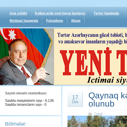
Ana səhifə
Kəlbəcərdə yeni həyat başlayır.
Tərtər haqqında
Mətbuat haqqında
Fotoalbom
Əlaqə
Qaynaq kə
Saytın ümumi statistikası:
17
Saytda məqalələrin sayı - 6,136
olunub
Dek
Saytda ismarıcların sayı - 0
Təhsil
Bölmələr: