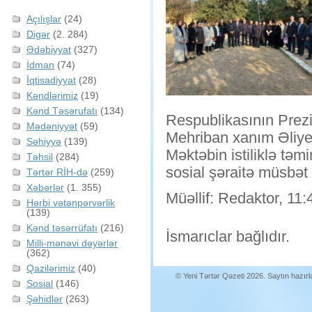
Açılışlar
(24)
Digər
(2. 284)
Ədəbiyyat
(327)
İdman
(74)
İqtisadiyyat
(28)
Kəndlərimiz
(19)
Kənd Təsərufatı
(134)
Respublikasının Prezi
Mədəniyyət
(59)
Mehriban xanım Əliyeva
Səhiyyə
(139)
Məktəbin istiliklə tə
Təhsil
(284)
sosial şəraitə müsbət 
Tərtər RİH-də
(259)
Xəbərlər
(1. 355)
Müəllif: Redaktor, 11:
Hərbi vətənpərvərlik
(139)
Kənd təsərrüfatı
(216)
İsmarıclar bağlıdır.
Milli-mənəvi dəyərlər
(362)
Qazilərimiz
(40)
© Yeni Tərtər Qəzeti 2026. Saytın hazır
Sosial
(146)
Şəhidlər
(263)