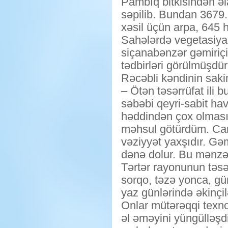
Pambıq bitkisindən əl
səpilib. Bundan 3679.
xəsil üçün arpa, 645 
Sahələrdə vegetasiya 
siçanabənzər gəmiriçil
tədbirləri görülmüşdür
Rəcəbli kəndinin sakin
– Ötən təsərrüfat ili 
səbəbi qeyri-sabit hav
həddindən çox olması
məhsul götürdüm. Cari
vəziyyət yaxşıdır. Gəm
dənə dolur. Bu mənzər
Tərtər rayonunun təsə
sorqo, təzə yonca, günə
yaz günlərində əkinçil
Onlar mütərəqqi texnol
əl əməyini yüngülləşdi