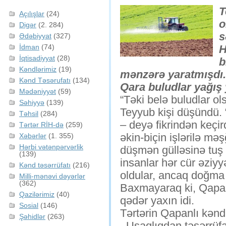
T
Açılışlar
(24)
o
Digər
(2. 284)
s
Ədəbiyyat
(327)
İdman
(74)
H
İqtisadiyyat
(28)
b
Kəndlərimiz
(19)
mənzərə yaratmışdı. 
Kənd Təsərufatı
(134)
Qara buludlar yağış
Mədəniyyət
(59)
“Təki belə buludlar ol
Səhiyyə
(139)
Teyyub kişi düşündü. “
Təhsil
(284)
– deyə fikrindən keçir
Tərtər RİH-də
(259)
əkin-biçin işlərilə mə
Xəbərlər
(1. 355)
Hərbi vətənpərvərlik
düşmən gülləsinə tuş 
(139)
insanlar hər cür əziyyə
Kənd təsərrüfatı
(216)
oldular, ancaq doğma 
Milli-mənəvi dəyərlər
(362)
Baxmayaraq ki, Qapan
Qazilərimiz
(40)
qədər yaxın idi.
Sosial
(146)
Tərtərin Qapanlı kənd
Şəhidlər
(263)
–Uşaqlıqdan təsərrüf