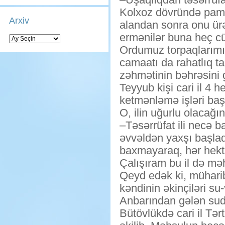
Kolxoz dövründə pambı
Arxiv
alandan sonra onu ür
ermənilər buna heç cü
Arxiv
Ordumuz torpaqlarımı
camaatı da rahatlıq ta
zəhmətinin bəhrəsini g
Teyyub kişi cari il 4 h
ketmənləmə işləri başa
O, ilin uğurlu olacağı
–Təsərrüfat ili necə ba
əvvəldən yaxşı başladı
baxmayaraq, hər hekt
Çalışıram bu il də mə
Qeyd edək ki, müharibə
kəndinin əkinçiləri s
Anbarından gələn suda
Bütövlükdə cari il T