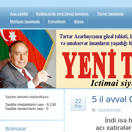
Ana səhifə
Kəlbəcərdə yeni həyat başlayır.
Tərtər haqqında
Mətbuat haqqında
Fotoalbom
Əlaqə
5 il əvvəl
Saytın ümumi statistikası:
22
Saytda məqalələrin sayı - 6,136
May
Saytda ismarıcların sayı - 0
Kənd təsərrüfatı
İndi isə
acı xatirələ
Bölmələr: