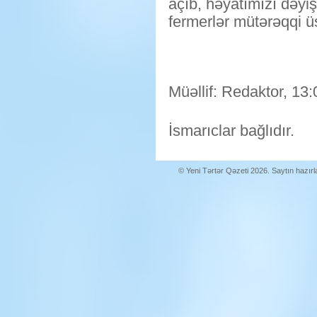
açıb, həyatımızı dəyiş
fermerlər mütərəqqi üs
Müəllif: Redaktor, 13:
İsmarıclar bağlıdır.
© Yeni Tərtər Qəzeti 2026. Saytın hazır