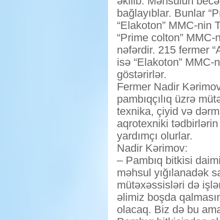
əkilib. Məhsulun becər
bağlayıblar. Bunlar 
“Elakoton” MMC-nin Tər
“Prime colton” MMC-nin
nəfərdir. 215 fermer “
isə “Elakoton” MMC-nin
göstərirlər.
Fermer Nadir Kərimov
pambıqçılıq üzrə mütəx
texnika, çiyid və dərm
aqrotexniki tədbirlər
yardımçı olurlar.
Nadir Kərimov:
– Pambıq bitkisi daim
məhsul yığılanadək sa
mütəxəssisləri də işlə
əlimiz boşda qalmasın
olacaq. Biz də bu amal