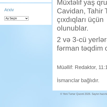
Müxtəlif yaş qr
Cavidan, Tahir T
Arxiv
çıxdıqları üçün 
Arxiv
olunublar.
2 və 3-cü yerlər
fərman təqdim 
Müəllif: Redaktor, 11:
İsmarıclar bağlıdır.
© Yeni Tərtər Qəzeti 2026. Saytın hazır