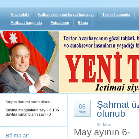
Ana səhifə
Kəlbəcərdə yeni həyat başlayır.
Tərtər haqqında
Mətbuat haqqında
Fotoalbom
Əlaqə
Şahmat üzr
Saytın ümumi statistikası:
08
Saytda məqalələrin sayı - 6,136
olunub
May
Saytda ismarıcların sayı - 0
İdman
May ayının 6-
Bölmələr: