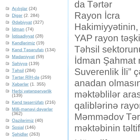
da Tərtər
Açılışlar
(24)
Rayon İcra
Digər
(2. 284)
Ədəbiyyat
(327)
Hakimiyyətinin,
İdman
(74)
YAP rayon təşki
İqtisadiyyat
(28)
Kəndlərimiz
(19)
Təhsil sektorunu
Kənd Təsərufatı
(134)
Mədəniyyət
(59)
İdman Şahmat m
Səhiyyə
(139)
Suverenlik İli”
Təhsil
(284)
Tərtər RİH-də
(259)
anadan olmasın
Xəbərlər
(1. 355)
Hərbi vətənpərvərlik
məktəblilər ara
(139)
Kənd təsərrüfatı
(216)
qaliblərinə ray
Milli-mənəvi dəyərlər
(362)
Məmmədov Tərt
Qazilərimiz
(40)
məktəbinin təlti
Sosial
(146)
Şəhidlər
(263)