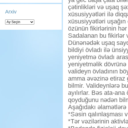
çətinlikləri və uşaq ş
Arxiv
xüsusiyyətləri ilə diq
xüsusiyyətləri uşağın
Arxiv
özünün fikirlərinin h
Sadalanan bu fikirlər 
Dünənədək uşaq saydığı
bildiyi övladı ilə üns
yeniyetmə övladı aras
yeniyetməlik dövrünə t
valideyn övladının bö
amma əvəzinə etiraz 
bilmir. Valideynlərə b
ayılırlar. Bəs ata-an
qoyduğunu nədən bilm
Aşağıdakı əlamətlərə f
*Səsin qalınlaşması v
*Tər vəzilərinin aktiv