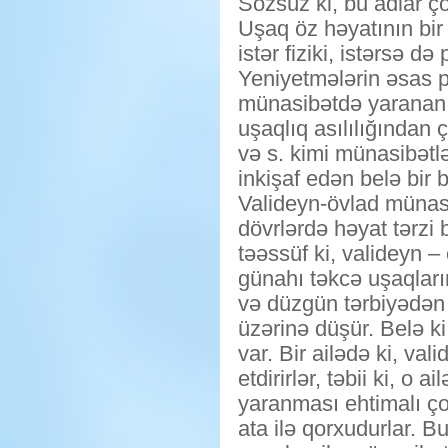
Sözsüz ki, bu adlar ç
Uşaq öz həyatının bir
istər fiziki, istərsə də
Yeniyetmələrin əsas pr
münasibətdə yaranan 
uşaqlıq asılılığından 
və s. kimi münasibətlə
inkişaf edən belə bir b
Valideyn-övlad münasi
dövrlərdə həyat tərzi 
təəssüf ki, valideyn –
günahı təkcə uşaqları
və düzgün tərbiyədən 
üzərinə düşür. Belə k
var. Bir ailədə ki, va
etdirirlər, təbii ki, 
yaranması ehtimalı ço
ata ilə qorxudurlar. B