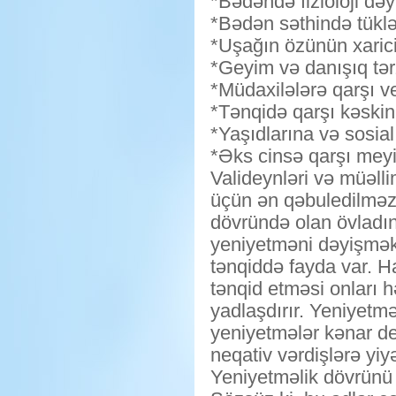
*Bədəndə fizioloji dəyi
*Bədən səthində tüklə
*Uşağın özünün xaric
*Geyim və danışıq tərz
*Müdaxilələrə qarşı ve
*Tənqidə qarşı kəskin
*Yaşıdlarına və sosia
*Əks cinsə qarşı meyi
Valideynləri və müəll
üçün ən qəbuledilməz 
dövründə olan övladın
yeniyetməni dəyişmək 
tənqiddə fayda var. H
tənqid etməsi onları h
yadlaşdırır. Yeniyetm
yeniyetmələr kənar des
neqativ vərdişlərə yiyə
Yeniyetməlik dövrünü 