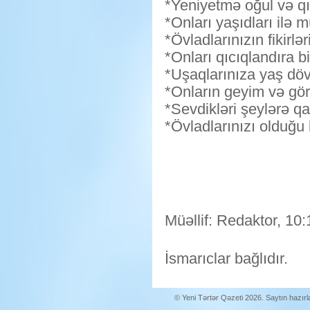
*Yeniyetmə oğul və qı
*Onları yaşıdları ilə 
*Övladlarınızın fikirlə
*Onları qıcıqlandıra 
*Uşaqlarınıza yaş döv
*Onların geyim və gö
*Sevdikləri şeylərə q
*Övladlarınızı olduğu 
Müəllif: Redaktor, 10:
İsmarıclar bağlıdır.
© Yeni Tərtər Qəzeti 2026. Saytın hazır