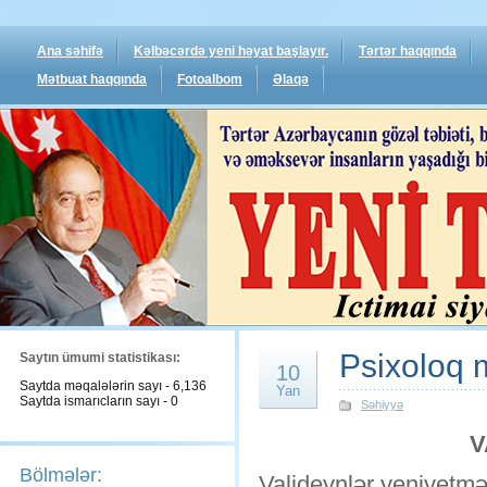
Ana səhifə
Kəlbəcərdə yeni həyat başlayır.
Tərtər haqqında
Mətbuat haqqında
Fotoalbom
Əlaqə
Psixoloq 
Saytın ümumi statistikası:
10
Saytda məqalələrin sayı - 6,136
Yan
Saytda ismarıcların sayı - 0
Səhiyyə
V
Bölmələr:
Valideynlər yeniyetmə