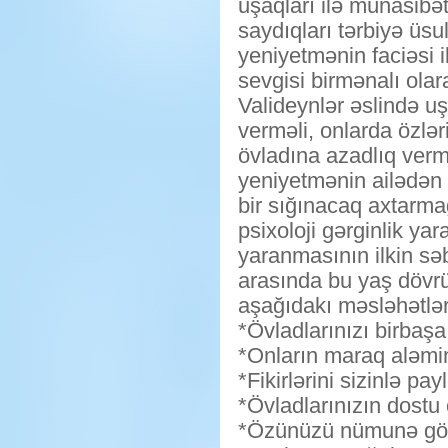
uşaqları ilə münasibə
saydıqları tərbiyə üsu
yeniyetmənin faciəsi i
sevgisi birmənalı olara
Valideynlər əslində u
verməli, onlarda özlər
övladına azadlıq verm
yeniyetmənin ailədən 
bir sığınacaq axtarma
psixoloji gərginlik ya
yaranmasının ilkin səb
arasında bu yaş dövrü
aşağıdakı məsləhətlə
*Övladlarınızı birbaşa
*Onların maraq aləmin
*Fikirlərini sizinlə pa
*Övladlarınızın dostu
*Özünüzü nümunə gö