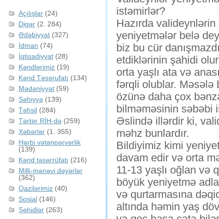
istəmirlər?
Açılışlar
(24)
Hazırda valideynlərin
Digər
(2. 284)
yeniyetmələr belə deyi
Ədəbiyyat
(327)
İdman
(74)
biz bu cür danışmazdıq”
İqtisadiyyat
(28)
etdiklərinin şahidi olu
Kəndlərimiz
(19)
orta yaşlı ata və anas
Kənd Təsərufatı
(134)
fərqli olublar. Məsələ
Mədəniyyət
(59)
özünə daha çox bənzəy
Səhiyyə
(139)
bilməməsinin səbəbi i
Təhsil
(284)
Əslində illərdir ki, va
Tərtər RİH-də
(259)
məhz bunlardır.
Xəbərlər
(1. 355)
Hərbi vətənpərvərlik
Bildiyimiz kimi yeniy
(139)
davam edir və orta mək
Kənd təsərrüfatı
(216)
11-13 yaşlı oğlan və q
Milli-mənəvi dəyərlər
(362)
böyük yeniyetmə adlan
Qazilərimiz
(40)
və qurtarmasına dəqiq
Sosial
(146)
altında həmin yaş dövr
Şəhidlər
(263)
ya gec başa çata bilə