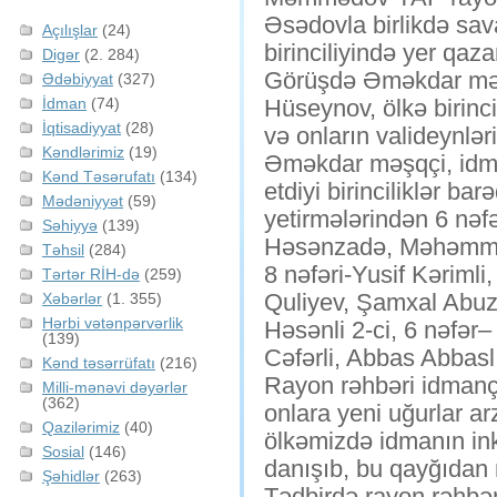
Əsədovla birlikdə sav
Açılışlar
(24)
birinciliyində yer qaz
Digər
(2. 284)
Görüşdə Əməkdar məş
Ədəbiyyat
(327)
İdman
(74)
Hüseynov, ölkə birinc
İqtisadiyyat
(28)
və onların valideynləri 
Kəndlərimiz
(19)
Əməkdar məşqçi, idma
Kənd Təsərufatı
(134)
etdiyi birinciliklər ba
Mədəniyyət
(59)
yetirmələrindən 6 nəf
Səhiyyə
(139)
Həsənzadə, Məhəmməd
Təhsil
(284)
8 nəfəri-Yusif Kəriml
Tərtər RİH-də
(259)
Quliyev, Şamxal Abuz
Xəbərlər
(1. 355)
Hərbi vətənpərvərlik
Həsənli 2-ci, 6 nəfər–
(139)
Cəfərli, Abbas Abbaslı
Kənd təsərrüfatı
(216)
Rayon rəhbəri idmançı
Milli-mənəvi dəyərlər
(362)
onlara yeni uğurlar ar
Qazilərimiz
(40)
ölkəmizdə idmanın ink
Sosial
(146)
danışıb, bu qayğıdan r
Şəhidlər
(263)
Tədbirdə rayon rəhbəri