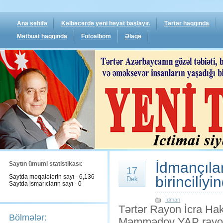
Ana səhifə
Kəlbəcərdə yeni həyat başlayır.
Tərtər haqqında
Mətbuat haqqında
Fotoalbom
Əlaqə
İdmançıla
Saytın ümumi statistikası:
17
Saytda məqalələrin sayı - 6,136
birinciliy
Dek
Saytda ismarıcların sayı - 0
İdman
Tərtər Rayon İcra Hak
Bölmələr:
Məmmədov YAP rayon t