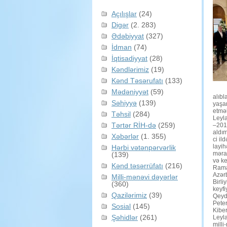
Açılışlar
(24)
Digər
(2. 283)
Ədəbiyyat
(327)
İdman
(74)
İqtisadiyyat
(28)
Kəndlərimiz
(19)
Kənd Təsərufatı
(133)
Mədəniyyət
(59)
alıbl
Səhiyyə
(139)
yaşam
etmək
Təhsil
(284)
Leyl
Tərtər RİH-də
(259)
–201
aldım
Xəbərlər
(1. 355)
ci il
layih
Hərbi vətənpərvərlik
məras
(139)
və ke
Kənd təsərrüfatı
(216)
Ramaz
Azərb
Milli-mənəvi dəyərlər
Birli
(360)
keyfi
Qazilərimiz
(39)
Qeyd 
Peter
Sosial
(145)
Kiber
Şəhidlər
(261)
Leyla
milli