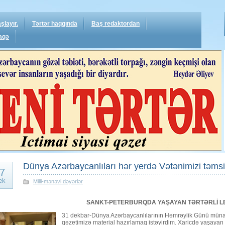
şlayır.
Tərtər haqqında
Baş redaktordan
aqə
Dünya Azərbaycanlıları hər yerdə Vətənimizi təmsil
7
ek
Milli-mənəvi dəyərlər
SANKT-PETERBURQDA YAŞAYAN TƏRTƏRLİ L
31 dekbar-Dünya Azərbaycanlılarının Həmrəylik Günü müna
qəzetimizə material hazırlamaq istəyirdim. Xaricdə yaşayan 