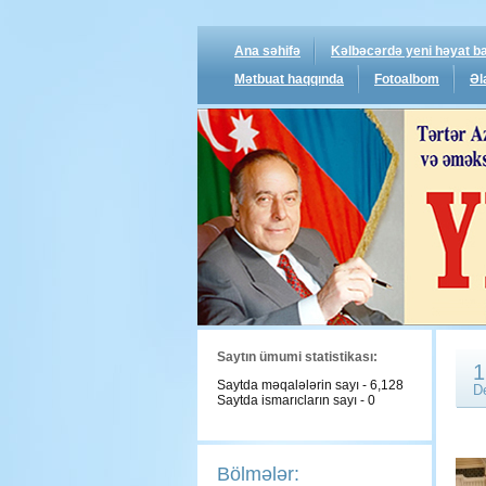
Ana səhifə
Kəlbəcərdə yeni həyat ba
Mətbuat haqqında
Fotoalbom
Əl
Saytın ümumi statistikası:
1
Saytda məqalələrin sayı - 6,128
D
Saytda ismarıcların sayı - 0
Bölmələr: