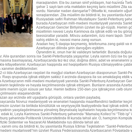
maraqlandım. Elə bu zaman sinif yoldaşım, hal-hazırda Tər
şəhər 1 saylı tam orta məktəbin keçmiş tarix müəllimi Zita
vurdu. Nənələr nədən danışarlar? Əlbəttə ki, nəvələrin uğur
soraqlarından. Zita müəllim də bildirdi ki, bu yaxınlarda Az
Rusiyadakı səfiri Rəhman Mustafayev Sankt-Peterburq şəhə
burada Azərbaycan milli-mədəni muxtariyyəti yanında Sank
Azərbaycan Gənclər Birliyinin üzvləri ilə gö-rüşüb. Həmin g
müəllimin nəvəsi Leyla Kərimova da iştirak edib və bu görü
təəssüratlar yaradıb. Mövzu axtarırdım, özü məni tapdı. Sin
xahiş etdim ki, nəvəsi mənə zəng vursun.
Aradan heç 5 dəqiqə keçməmiş, telefonuma zəng gəldi və 
Azərbaycan dilində şirin danışığını eşitdim.
Öyrəndim ki, onun hər iki valideyni tərtərlidir. Burada doğul
ar. Ailə qurandan sonra isə Sankt-Peterburqda yaşayırlar. Leyla xanım özü isə bu
asına baxmayaraq, Azərbaycanda tez-tez olur, doğma dilini, adət və ənənələrini ya
lə kifayətlənmir. Azərbaycan haqqında əsl həqiqətlərin Rusiya ictimaiyyətinə çatdırı
a xanımın dediklərindən:
2-ci ildə Azərbaycan rəqsləri ilə məşğul olarkən Azərbaycan diasporunun Sankt-Pe
. Rəqs qrupunda iştirak etdiyim səkkiz il ərzində diaspora ilə sıx əməkdaşlıq etdik
də Azərbaycanın milli-mədəni muxtariyyəti yanında Sankt-Peterburq Azərbaycan Gəncl
ələrin təşkilində və həyata keçirilməsində iştirak etmişəm. Bunların arasında Azə
imi mənim üçün xüsusi yer tutur. Həmin tədbirə 150-dən çox iştirakçının cəlb olunm
çirilməsini əlaqələndirdik.
an ayı ərzində əlil uşaqlarla görüşüb, onlara yardım payladıq.
aycanda Novruz mədəniyyəti və ənənələri haqqında maarifləndirici tədbirlər keçirir
yimizin üzvləri ilə birlikdə könüllülük və xeyriyyəçilik fəaliyyətində fəal iştirak edirik
yyətinin yaxşılaşdırılmasına yönəlmiş Beynəlxalq layihələrin həyata keçirilməsinə kö
edək ki, Leyla Kərimova Sankt-Peterburq şəhərində “Mamalıq Kolleci”ni “Tibb işi” ix
burq şəhərində Politexnik Universitetində III kursda təhsil alır. O, həmçinin Kompüte
fiziki Sistemlər və Nəzarət Ali Məktəbində rus dilində təhsil alır.
 xanım onu da bildirdi ki, bu yaxınlarda Rusiya İctimai Təşkilatının “Sankt-Peterbu
-mədəni muxtariyyəti”nin üzvləri Rusiya Federasiyasında Azərbaycanın Fövqəladə v