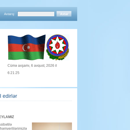
Axtarış:
Cümə axşamı, 6 avqust, 2026 il
6:21:25
 edirlər
EYLAMIZ
sibətilə
həmyerlilərimizlə