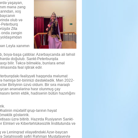
tərdə yaşayan,
 xanım mənə zəng
larından, xoş
ərbaycanın
rində olub və
t-Peterburq
örüşdə Zita
ş onda zəngin
if yoldaşımdan
mən Leyla xanımın
ub, boya-başa çatıblar. Azərbaycanda ali təhsil
 şəhərdə doğulub. Sankt-Peterburqda
xşı bilir. Təkcə bilməklə, bunlara əməl
lmasında fəal iştirak edir.
terburqdakı fəaliyyəti haqqında məlumat
 və həmişə bir-birimizi dəstəklədik. Mən 2022-
ər Birliyinin üzvü oldum. Bir sıra maraqlı
rbaycan ənənələrinə həsr olunmuş çay
asını təmin etdik, hadisənin bütün hazırlığını
ik.
. Əhalinin müxtəlif qrup-larının həyat
məklik göstəririk.
tisası üzrə bitirib. Hazırda Rusiyanın Sankt-
r Elmləri və Kibertəhlükəsizlik İnstitutunda və
rq və Leninqrad vilayətindəki Azər-baycan
ə Səlahiyyətli səfiri Rəhman Mustafayevlə