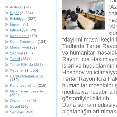
Tər
“Az
Açılışlar
(24)
dai
Digər
(2. 284)
Ədəbiyyat
(327)
nəz
İdman
(74)
“Ai
İqtisadiyyat
(28)
xid
Kəndlərimiz
(19)
“dəyirmi masa” keçirili
Kənd Təsərufatı
(134)
Tədbirdə Tərtər Rayon
Mədəniyyət
(59)
və humanitar məsələlə
Səhiyyə
(139)
Rayon İcra Hakimiyyət
Təhsil
(284)
Tərtər RİH-də
(259)
işləri və hüquqlarını
Xəbərlər
(1. 355)
Həsənov və ictimaiyyə
Hərbi vətənpərvərlik
Tərtər Rayon İcra Hak
(139)
humanitar məsələlər 
Kənd təsərrüfatı
(216)
mediasiya hesabına hə
Milli-mənəvi dəyərlər
(362)
göstərdiyini bildirib.
Qazilərimiz
(40)
Daha sonra mediasiya 
Sosial
(146)
əlçatanlığın artırılma
Şəhidlər
(263)