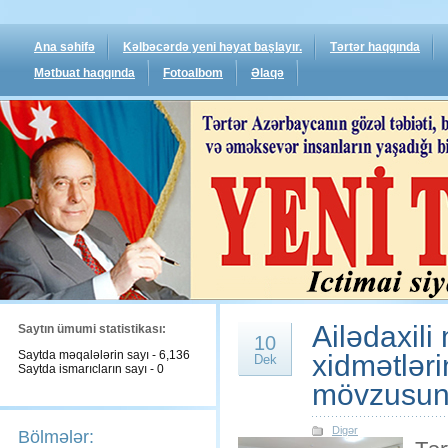
Ana səhifə
Kəlbəcərdə yeni həyat başlayır.
Tərtər haqqında
Mətbuat haqqında
Fotoalbom
Əlaqə
Ailədaxili
Saytın ümumi statistikası:
10
Saytda məqalələrin sayı - 6,136
xidmətləri
Dek
Saytda ismarıcların sayı - 0
mövzusun
Digər
Bölmələr: