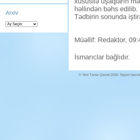
xüsusilə uşaqların mə
həllindən bəhs edilib.
Arxiv
Tədbirin sonunda iştir
Arxiv
Müəllif: Redaktor, 09:
İsmarıclar bağlıdır.
© Yeni Tərtər Qəzeti 2026. Saytın hazır