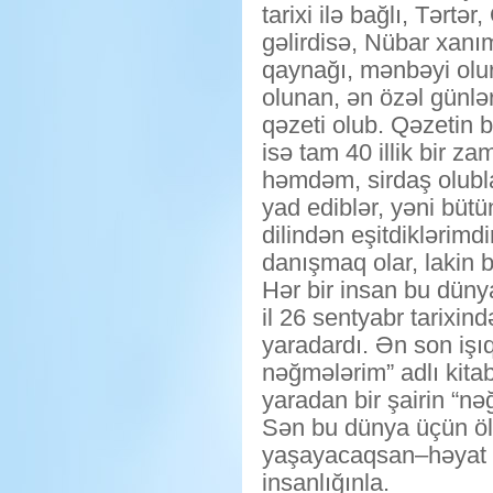
tarixi ilə bağlı, Tər
gəlirdisə, Nübar xanı
qaynağı, mənbəyi olur
olunan, ən özəl günlər
qəzeti olub. Qəzetin 
isə tam 40 illik bir 
həmdəm, sirdaş olublar
yad ediblər, yəni bü
dilindən eşitdiklərimdi
danışmaq olar, lakin 
Hər bir insan bu dün
il 26 sentyabr tarixin
yaradardı. Ən son işı
nəğmələrim” adlı kita
yaradan bir şairin “nə
Sən bu dünya üçün öl
yaşayacaqsan–həyat tə
insanlığınla.