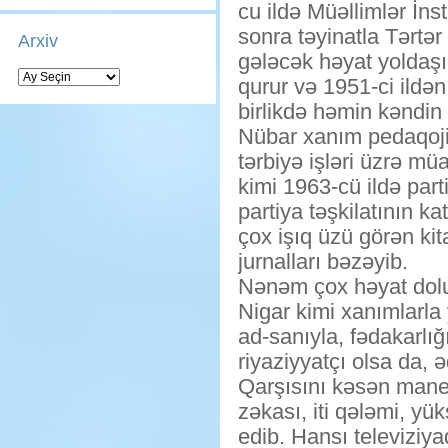
cu ildə Müəllimlər İnst
sonra təyinatla Tərtə
Arxiv
gələcək həyat yoldaş
Arxiv
qurur və 1951-ci ildə
birlikdə həmin kəndin
Nübar xanım pedaqoji 
tərbiyə işləri üzrə mü
kimi 1963-cü ildə part
partiya təşkilatının ka
çox işıq üzü görən kita
jurnalları bəzəyib.
Nənəm çox həyat dolu,
Nigar kimi xanımlarla 
ad-sanıyla, fədakarlığ
riyaziyyatçı olsa da, 
Qarşısını kəsən mane
zəkası, iti qələmi, 
edib. Hansı televiziy