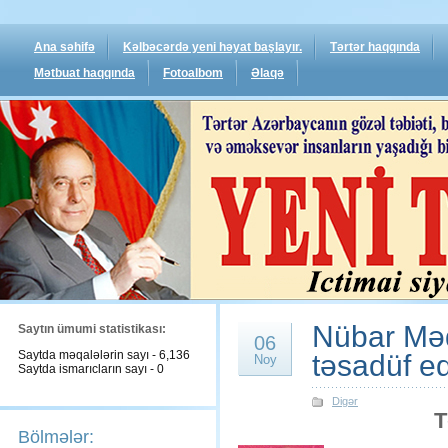
Ana səhifə
Kəlbəcərdə yeni həyat başlayır.
Tərtər haqqında
Mətbuat haqqında
Fotoalbom
Əlaqə
Nübar Məd
Saytın ümumi statistikası:
06
Saytda məqalələrin sayı - 6,136
təsadüf ed
Noy
Saytda ismarıcların sayı - 0
Digər
T
Bölmələr: