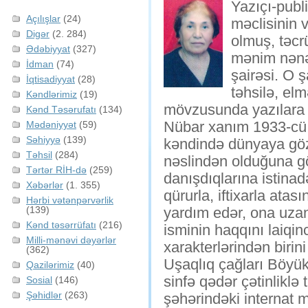
Yazıçı-publi
Açılışlar
(24)
məclisinin v
Digər
(2. 284)
olmuş, təcr
Ədəbiyyat
(327)
mənim nənə
İdman
(74)
şairəsi. O 
İqtisadiyyat
(28)
təhsilə, el
Kəndlərimiz
(19)
mövzusunda yazılara 
Kənd Təsərufatı
(134)
Nübar xanım 1933-cü
Mədəniyyət
(59)
Səhiyyə
(139)
kəndində dünyaya göz
Təhsil
(284)
nəslindən olduğuna g
Tərtər RİH-də
(259)
danışdıqlarına istin
Xəbərlər
(1. 355)
qürurla, iftixarla at
Hərbi vətənpərvərlik
(139)
yardım edər, ona uzan
Kənd təsərrüfatı
(216)
isminin haqqını laiqi
Milli-mənəvi dəyərlər
xarakterlərindən birin
(362)
Uşaqlıq çağları Böyük
Qazilərimiz
(40)
sinfə qədər çətinliklə 
Sosial
(146)
Şəhidlər
(263)
şəhərindəki internat 