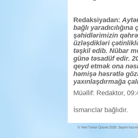
Redaksiyadan:
Aytə
bağlı yaradıcılığına
şəhidlərimizin qəhrə
üzləşdikləri çətinlik
təşkil edib. Nübar 
günə təsadüf edir. 
qeyd etmək ona nəsi
həmişə həsrətlə gözl
yaxınlaşdırmağa çal
Müəllif: Redaktor, 09:
İsmarıclar bağlıdır.
© Yeni Tərtər Qəzeti 2026. Saytın hazır