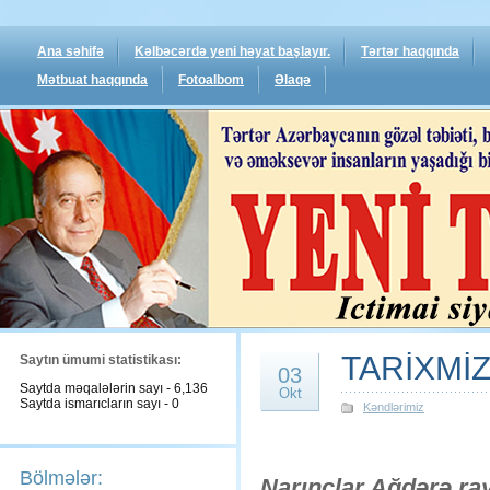
Ana səhifə
Kəlbəcərdə yeni həyat başlayır.
Tərtər haqqında
Mətbuat haqqında
Fotoalbom
Əlaqə
TARİXMİ
Saytın ümumi statistikası:
03
Saytda məqalələrin sayı - 6,136
Okt
Saytda ismarıcların sayı - 0
Kəndlərimiz
Bölmələr:
Narınclar Ağdərə ra