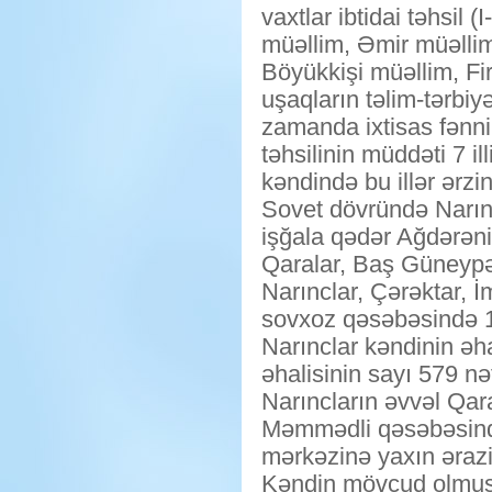
vaxtlar ibtidai təhsil
müəllim, Əmir müəllim
Böyükkişi müəllim, Fir
uşaqların təlim-tərbiy
zamanda ixtisas fənni
təhsilinin müddəti 7 illi
kəndində bu illər ərzi
Sovet dövründə Narın
işğala qədər Ağdərəni
Qaralar, Baş Güneypəy
Narınclar, Çərəktar,
sovxoz qəsəbəsində 1
Narınclar kəndinin əh
əhalisinin sayı 579 nəf
Narıncların əvvəl Qar
Məmmədli qəsəbəsində
mərkəzinə yaxın ərazi
Kəndin mövcud olmuş i