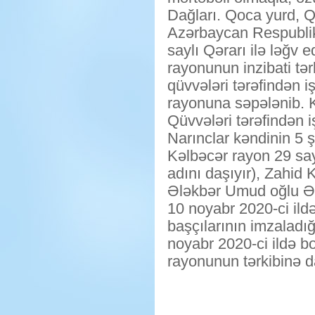
Dağları. Qoca yurd, Q
Azərbaycan Respublikas
saylı Qərarı ilə ləğv
rayonunun inzibati tər
qüvvələri tərəfindən i
rayonuna səpələnib. K
Qüvvələri tərəfindən iş
Narınclar kəndinin 5 
Kəlbəcər rayon 29 say
adını daşıyır), Zahid
Ələkbər Umud oğlu Ə
10 noyabr 2020-ci il
başçılarının imzaladı
noyabr 2020-ci ildə b
rayonunun tərkibinə da