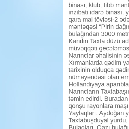
binası, klub, tibb mə
inzibati idarə binası
qara mal tövləsi-2 ədə
məntəqəsi “Pirin dağ
bulağından 3000 metrl
Kəndin Taxta düzü adl
müvəqqəti gecələməsi
Narınclar əhalisinin ə
Xırmanlarda qədim yaz
tarixinin olduqca qədi
nümayəndəsi olan ermən
Hollandiyaya aparıbla
Narıncların Taxtabaşı
təmin edirdi. Buradan 
qonşu rayonlara maşı
Yaylaqları. Aydoğan y
Taxtabuşduyal yurdu, 
Bulaqları. Qazı bulağ