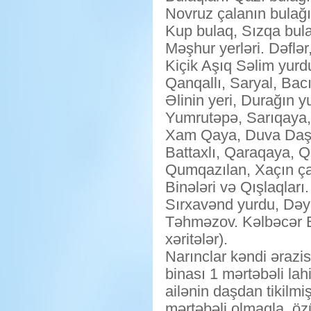
Novruz çalanın bulağı
Kup bulaq, Sızqa bula
Məşhur yerləri. Dəflə
Kiçik Aşıq Səlim yurd
Qanqallı, Saryal, Ba
Əlinin yeri, Durağın 
Yumrutəpə, Sarıqaya,
Xam Qaya, Duva Daşı, 
Battaxlı, Qaraqaya, 
Qumqazılan, Xaçın ça
Binələri və Qışlaqları
Sırxavənd yurdu, Dəyi
Təhməzov. Kəlbəcər En
xəritələr).
Narınclar kəndi ərazi
binası 1 mərtəbəli lah
ailənin daşdan tikilmi
mərtəbəli olmaqla, öz