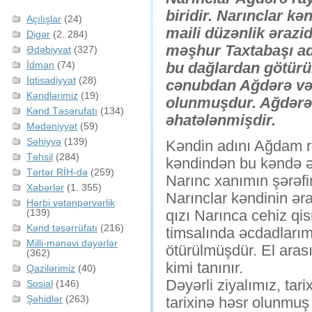
biridir. Narınclar 
Açılışlar
(24)
maili düzənlik ərazid
Digər
(2. 284)
məşhur Taxtabaşı adl
Ədəbiyyat
(327)
İdman
(74)
bu dağlardan götürü
İqtisadiyyat
(28)
cənubdan Ağdərə və 
Kəndlərimiz
(19)
olunmuşdur. Ağdərə 
Kənd Təsərufatı
(134)
əhatələnmişdir.
Mədəniyyət
(59)
Səhiyyə
(139)
Kəndin adını Ağdam r
Təhsil
(284)
kəndindən bu kəndə ər
Tərtər RİH-də
(259)
Narınc xanımın şərəfin
Xəbərlər
(1. 355)
Narınclar kəndinin əra
Hərbi vətənpərvərlik
(139)
qızı Narınca cehiz qis
Kənd təsərrüfatı
(216)
timsalında əcdadlarım
Milli-mənəvi dəyərlər
ötürülmüşdür. El aras
(362)
kimi tanınır.
Qazilərimiz
(40)
Dəyərli ziyalımız, tar
Sosial
(146)
Şəhidlər
(263)
tarixinə həsr olunmuş