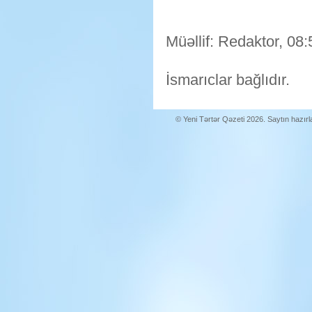
Müəllif: Redaktor, 08:
İsmarıclar bağlıdır.
© Yeni Tərtər Qəzeti 2026. Saytın hazır