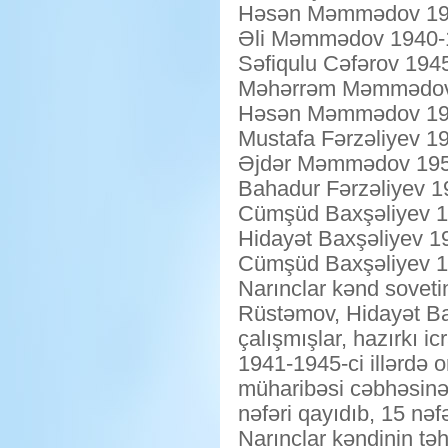
Həsən Məmmədov 1937
Əli Məmmədov 1940-19
Səfiqulu Cəfərov 1945-
Məhərrəm Məmmədov 1
Həsən Məmmədov 1947
Mustafa Fərzəliyev 19
Əjdər Məmmədov 1959
Bahadur Fərzəliyev 19
Cümşüd Baxşəliyev 19
Hidayət Baxşəliyev 19
Cümşüd Baxşəliyev 19
Narınclar kənd soveti
Rüstəmov, Hidayət B
çalışmışlar, hazırkı
1941-1945-ci illərdə 
müharibəsi cəbhəsinə 
nəfəri qayıdıb, 15 nəf
Narınclar kəndinin təh