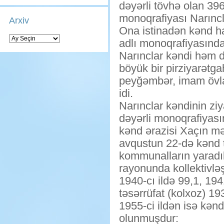
dəyərli tövhə olan 396
monoqrafiyası Narıncl
Arxiv
Ona istinadən kənd h
Arxiv
adlı monoqrafiyasında
Narınclar kəndi həm də
böyük bir pirziyarətga
peyğəmbər, imam övla
idi.
Narınclar kəndinin zi
dəyərli monoqrafiyası
kənd ərazisi Xaçın məl
avqustun 22-də kənd tə
kommunalların yaradı
rayonunda kollektivləş
1940-cı ildə 99,1, 194
təsərrüfat (kolxoz) 19
1955-ci ildən isə kənd
olunmuşdur: