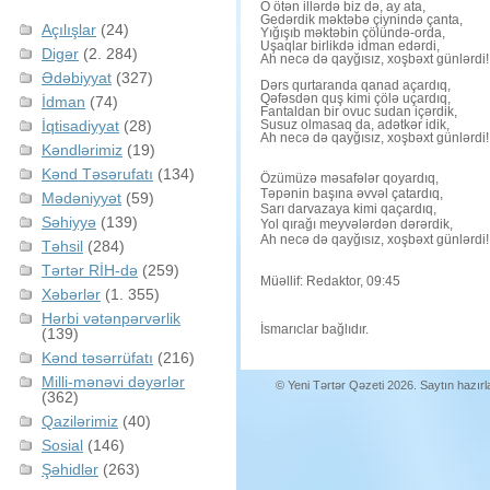
O ötən illərdə biz də, ay ata,
Gedərdik məktəbə çiynində çanta,
Açılışlar
(24)
Yığışıb məktəbin çölündə-orda,
Uşaqlar birlikdə idman edərdi,
Digər
(2. 284)
Ah necə də qayğısız, xoşbəxt günlərdi!
Ədəbiyyat
(327)
Dərs qurtaranda qanad açardıq,
Qəfəsdən quş kimi çölə uçardıq,
İdman
(74)
Fantaldan bir ovuc sudan içərdik,
İqtisadiyyat
(28)
Susuz olmasaq da, adətkər idik,
Ah necə də qayğısız, xoşbəxt günlərdi!
Kəndlərimiz
(19)
Kənd Təsərufatı
(134)
Özümüzə məsafələr qoyardıq,
Təpənin başına əvvəl çatardıq,
Mədəniyyət
(59)
Sarı darvazaya kimi qaçardıq,
Səhiyyə
(139)
Yol qırağı meyvələrdən dərərdik,
Ah necə də qayğısız, xoşbəxt günlərdi!
Təhsil
(284)
Tərtər RİH-də
(259)
Müəllif: Redaktor, 09:45
Xəbərlər
(1. 355)
Hərbi vətənpərvərlik
İsmarıclar bağlıdır.
(139)
Kənd təsərrüfatı
(216)
Milli-mənəvi dəyərlər
© Yeni Tərtər Qəzeti 2026. Saytın hazır
(362)
Qazilərimiz
(40)
Sosial
(146)
Şəhidlər
(263)