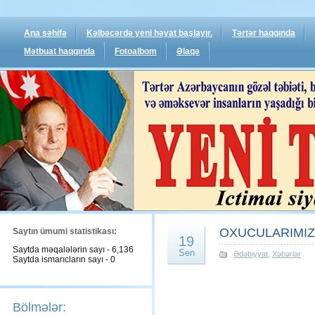
Ana səhifə
Kəlbəcərdə yeni həyat başlayır.
Tərtər haqqında
Mətbuat haqqında
Fotoalbom
Əlaqə
OXUCULARIMIZI
Saytın ümumi statistikası:
19
Saytda məqalələrin sayı - 6,136
Sen
Ədəbiyyat
,
Xəbərlər
Saytda ismarıcların sayı - 0
Bölmələr: