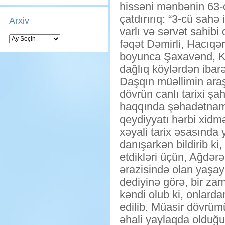
hissəni mənbənin 63-c
çatdırırıq: “3-cü sahə
Arxiv
varlı və sərvət sahibi
Arxiv
fəqət Dəmirli, Hacıqə
boyunca Şaxavənd, Köy
dağlıq köylərdən ibarət
Daşqın müəllimin araş
dövrün canlı tarixi ş
haqqında şəhadətnamə
qeydiyyatı hərbi xidm
xəyali tarix əsasında 
danışarkən bildirib ki
etdikləri üçün, Ağdərə
ərazisində olan yaşay
dediyinə görə, bir za
kəndi olub ki, onlard
edilib. Müasir dövrüm
əhali yaylaqda olduğu