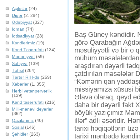
Açılışlar
(24)
Digər
(2. 284)
Ədəbiyyat
(327)
İdman
(74)
Baş Güney kəndidir. 
İqtisadiyyat
(28)
görə Qarabağın Ağdərə
Kəndlərimiz
(19)
məsuliyyətli və bir o 
Kənd Təsərufatı
(134)
Mədəniyyət
(59)
mühüm məsələlərdən bi
Səhiyyə
(139)
araşdıran dəyərli təd
Təhsil
(284)
çatdırılan məsələlər 
Tərtər RİH-də
(259)
“Kəmərin qan yaddaşı”
Xəbərlər
(1. 355)
missiyamıza xüsusi bi
Hərbi vətənpərvərlik
(139)
Əlavə olaraq, qeyd ed
Kənd təsərrüfatı
(216)
daha bir dəyərli fakt 
Milli-mənəvi dəyərlər
böyük yazıçımız Məm
(362)
illər” adlı əsəridir. H
Qazilərimiz
(40)
tarixi həqiqətlərin ü
Sosial
(146)
Şəhidlər
(263)
tarixi mənbədə kənd