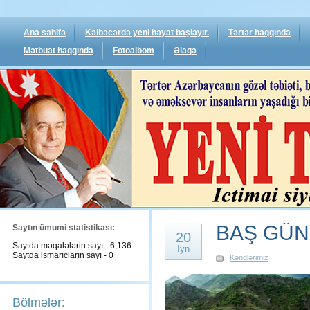
Ana səhifə
Kəlbəcərdə yeni həyat başlayır.
Tərtər haqqında
Mətbuat haqqında
Fotoalbom
Əlaqə
BAŞ GÜN
Saytın ümumi statistikası:
20
Saytda məqalələrin sayı - 6,136
İyn
Saytda ismarıcların sayı - 0
Kəndlərimiz
Bölmələr: