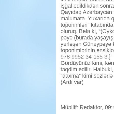
işğal edildikdən sonr
Qayıdaq Azərbaycan t
məlumata. Yuxarıda q
toponimləri” kitabınd
oluruq. Belə ki, “(Oy
pəyə (burada yaşayış
yerləşən Güneypəyə 
toponimlərinin ensiklo
978-9952-34-155-3.]”
Gördüyünüz kimi, kənd
təqdim edilir. Halbuki
“daxma” kimi sözlərlə i
(Ardı var)
Müəllif: Redaktor, 09: