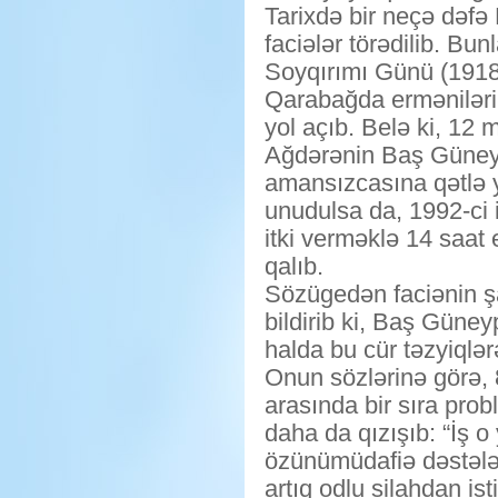
Tarixdə bir neçə dəf
faciələr törədilib. Bu
Soyqırımı Günü (1918)
Qarabağda erməniləri
yol açıb. Belə ki, 12 
Ağdərənin Baş Güney 
amansızcasına qətlə ye
unudulsa da, 1992-ci i
itki verməklə 14 saa
qalıb.
Sözügedən faciənin 
bildirib ki, Baş Güney
halda bu cür təzyiqlə
Onun sözlərinə görə, 
arasında bir sıra pro
daha da qızışıb: “İş 
özünümüdafiə dəstələ
artıq odlu silahdan i