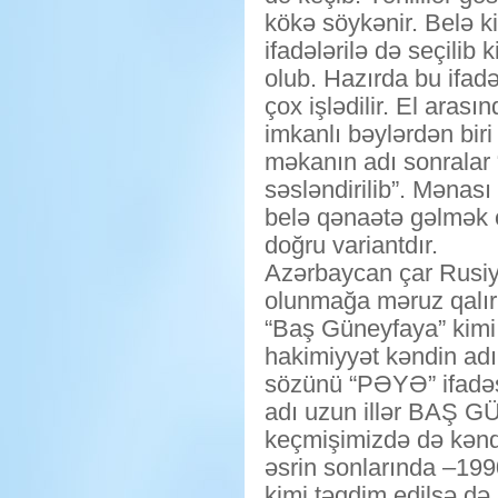
kökə söykənir. Belə k
ifadələrilə də seçilib
olub. Hazırda bu ifa
çox işlədilir. El aras
imkanlı bəylərdən bir
məkanın adı sonralar
səsləndirilib”. Mənas
belə qənaətə gəlmək o
doğru variantdır.
Azərbaycan çar Rusiyas
olunmağa məruz qalır
“Baş Güneyfaya” kimi 
hakimiyyət kəndin adı
sözünü “PƏYƏ” ifadəs
adı uzun illər BAŞ G
keçmişimizdə də kənd 
əsrin sonlarında –19
kimi təqdim edilsə də,