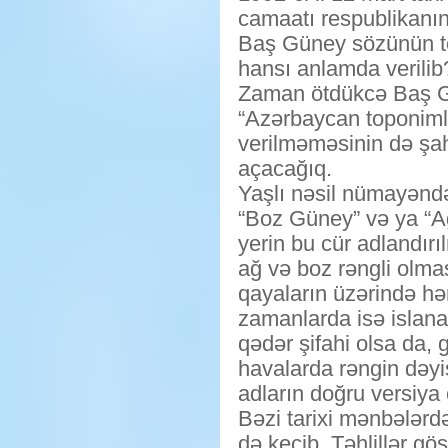
camaatı respublikanı
Baş Güney sözünün to
hansı anlamda verilib
Zaman ötdükcə Baş Gün
“Azərbaycan toponimlə
verilməməsinin də şahi
açacağıq.
Yaşlı nəsil nümayəndəl
“Boz Güney” və ya “Ağ 
yerin bu cür adlandırı
ağ və boz rəngli olma
qayaların üzərində h
zamanlarda isə islana
qədər şifahi olsa da,
havalarda rəngin dəyi
adların doğru versiya
Bəzi tarixi mənbələr
də keçib. Təhlillər gö