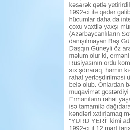
kəsərək qətlə yetirirdi
1992-ci ilə qədər gəl
hücumlar daha da int
çoxu vaxtilə yaxşı mün
(Azərbaycanlıların So
danışılmayan Baş Gün
Daşqın Güneyli öz araş
məlum olur ki, erməni 
Rusiyasının ordu koma
sıxışdıraraq, həmin kə
rahat yerləşdirilməsi 
belə olub. Onlardan bə
müqavimət göstərdiyi z
Ermənilərin rahat yaş
isə tamamilə dağıdara
kəndləri xatırlamaq m
“YURD YERİ” kimi adl
1992-ci il 12 mart tar