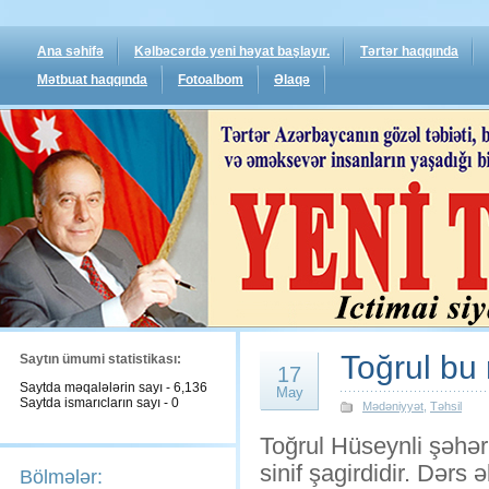
Ana səhifə
Kəlbəcərdə yeni həyat başlayır.
Tərtər haqqında
Mətbuat haqqında
Fotoalbom
Əlaqə
Toğrul bu 
Saytın ümumi statistikası:
17
Saytda məqalələrin sayı - 6,136
May
Saytda ismarıcların sayı - 0
Mədəniyyət
,
Təhsil
Toğrul Hüseynli şəhər
sinif şagirdidir. Dərs
Bölmələr: