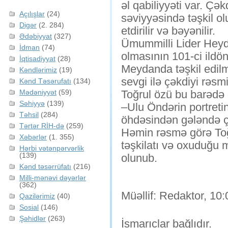
əl qabiliyyəti var. Çə
Açılışlar
(24)
səviyyəsində təşkil o
Digər
(2. 284)
etdirilir və bəyənilir.
Ədəbiyyat
(327)
Ümummilli Lider Heyd
İdman
(74)
olmasının 101-ci ild
İqtisadiyyat
(28)
Meydanda təşkil edilm
Kəndlərimiz
(19)
sevgi ilə çəkdiyi rəs
Kənd Təsərufatı
(134)
Mədəniyyət
(59)
Toğrul özü bu barədə 
Səhiyyə
(139)
–Ulu Öndərin portreti
Təhsil
(284)
öhdəsindən gələndə ç
Tərtər RİH-də
(259)
Həmin rəsmə görə Toğr
Xəbərlər
(1. 355)
təşkilatı və oxuduğu m
Hərbi vətənpərvərlik
(139)
olunub.
Kənd təsərrüfatı
(216)
Milli-mənəvi dəyərlər
(362)
Müəllif: Redaktor, 10:
Qazilərimiz
(40)
Sosial
(146)
Şəhidlər
(263)
İsmarıclar bağlıdır.