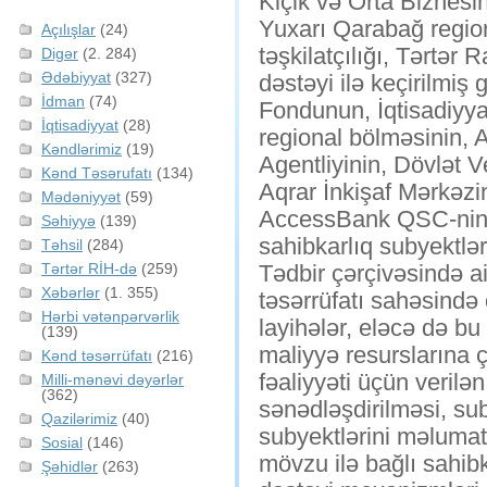
Kiçik və Orta Biznesin
Yuxarı Qarabağ regio
Açılışlar
(24)
təşkilatçılığı, Tərtər
Digər
(2. 284)
Ədəbiyyat
(327)
dəstəyi ilə keçirilmiş
İdman
(74)
Fondunun, İqtisadiyya
İqtisadiyyat
(28)
regional bölməsinin, A
Kəndlərimiz
(19)
Agentliyinin, Dövlət V
Kənd Təsərufatı
(134)
Aqrar İnkişaf Mərkəz
Mədəniyyət
(59)
AccessBank QSC-nin n
Səhiyyə
(139)
sahibkarlıq subyektləri
Təhsil
(284)
Tərtər RİH-də
(259)
Tədbir çərçivəsində a
Xəbərlər
(1. 355)
təsərrüfatı sahəsində
Hərbi vətənpərvərlik
layihələr, eləcə də b
(139)
maliyyə resurslarına ç
Kənd təsərrüfatı
(216)
fəaliyyəti üçün verilən
Milli-mənəvi dəyərlər
(362)
sənədləşdirilməsi, su
Qazilərimiz
(40)
subyektlərini məlumatl
Sosial
(146)
mövzu ilə bağlı sahibka
Şəhidlər
(263)