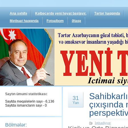
Ana səhifə
Kəlbəcərdə yeni həyat başlayır.
Tərtər haqqında
Mətbuat haqqında
Fotoalbom
Əlaqə
Sahibkarlı
Saytın ümumi statistikası:
31
Saytda məqalələrin sayı - 6,136
çıxışında
Yan
Saytda ismarıcların sayı - 0
perspekti
İqtisadiyyat
Bölmələr: