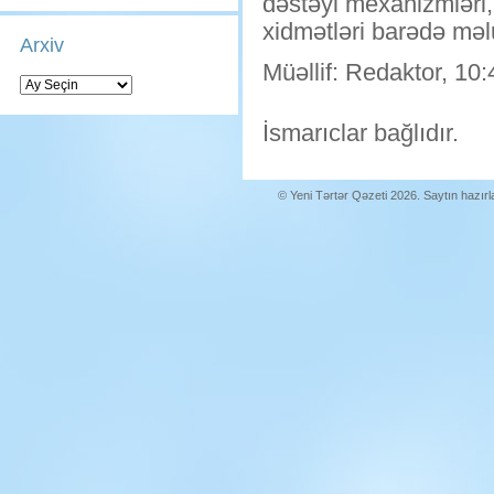
dəstəyi mexanizmləri,
xidmətləri barədə məl
Arxiv
Müəllif: Redaktor, 10:
Arxiv
İsmarıclar bağlıdır.
© Yeni Tərtər Qəzeti 2026. Saytın hazır