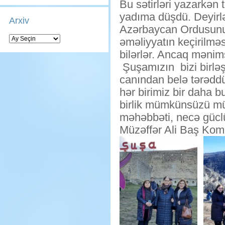
Bu sətirləri yazarkən 
yadıma düşdü. Deyirlər
Arxiv
Azərbaycan Ordusunun
Arxiv
əməliyyatın keçirilməs
bilərlər. Ancaq mənim
Şuşamızın bizi birləş
canından belə tərəddü
hər birimiz bir daha 
birlik mümkünsüzü mü
məhəbbəti, necə güclü
Müzəffər Ali Baş Koma