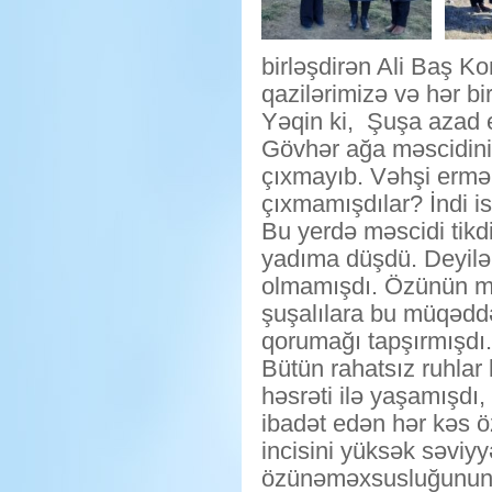
birləşdirən Ali Baş K
qazilərimizə və hər bi
Yəqin ki, Şuşa azad 
Gövhər ağa məscidini
çıxmayıb. Vəhşi erm
çıxmamışdılar? İndi 
Bu yerdə məscidi tikd
yadıma düşdü. Deyilənə
olmamışdı. Özünün ma
şuşalılara bu müqədd
qorumağı tapşırmışdı.
Bütün rahatsız ruhlar
həsrəti ilə yaşamışdı, 
ibadət edən hər kəs ö
incisini yüksək səviyy
özünəməxsusluğunun 