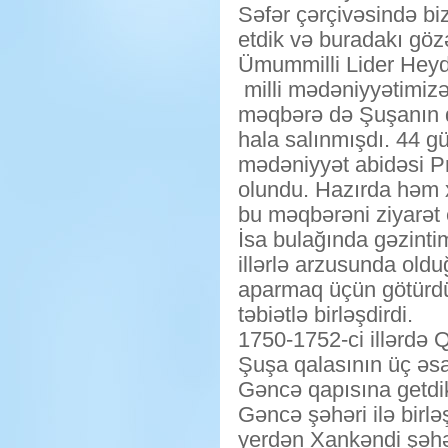
Səfər çərçivəsində bi
etdik və buradakı göz
Ümummilli Lider Heydə
milli mədəniyyətimiz
məqbərə də Şuşanın dig
hala salınmışdı. 44 
mədəniyyət abidəsi P
olundu. Hazırda həm x
bu məqbərəni ziyarət e
İsa bulağında gəzinti
illərlə arzusunda oldu
aparmaq üçün götürdü.
təbiətlə birləşdirdi.
1750-1752-ci illərdə 
Şuşa qalasının üç əs
Gəncə qapısına getdik
Gəncə şəhəri ilə birləş
yerdən Xankəndi şəhər