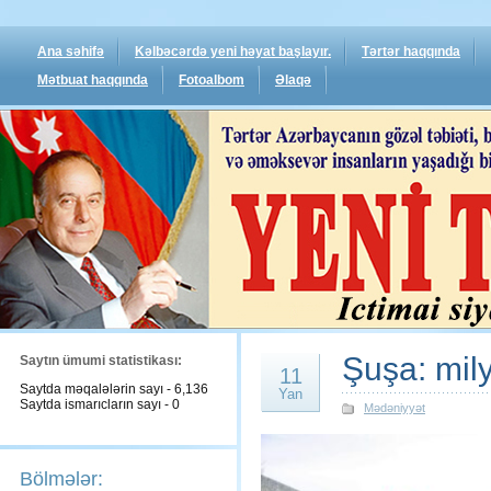
Ana səhifə
Kəlbəcərdə yeni həyat başlayır.
Tərtər haqqında
Mətbuat haqqında
Fotoalbom
Əlaqə
Şuşa: mily
Saytın ümumi statistikası:
11
Saytda məqalələrin sayı - 6,136
Yan
Saytda ismarıcların sayı - 0
Mədəniyyət
Bölmələr: