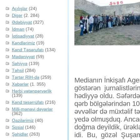
Açılışlar
(24)
Digər
(2. 284)
Ədəbiyyat
(327)
İdman
(74)
İqtisadiyyat
(28)
Kəndlərimiz
(19)
Kənd Təsərufatı
(134)
Mədəniyyət
(59)
Səhiyyə
(139)
Təhsil
(284)
Tərtər RİH-də
(259)
Medianın İnkişafı Agen
Xəbərlər
(1. 355)
göstərən jurnalistləri
Hərbi vətənpərvərlik
hədiyyə oldu. Səfərdə
(139)
Kənd təsərrüfatı
(216)
qərb bölgələrindən 10
Milli-mənəvi dəyərlər
əvvəllər də müxtəlif t
(362)
yedə olmuşduq. Ancaq 
Qazilərimiz
(40)
doğma deyildik, ürəklə
Sosial
(146)
idi. Bu, gözəl Şuşamı
Şəhidlər
(263)