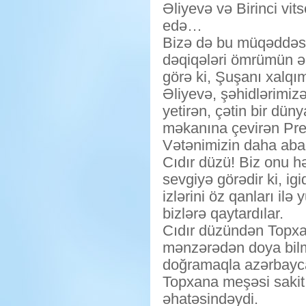
Əliyevə və Birinci vi
edə…
Bizə də bu müqəddəs
dəqiqələri ömrümün ə
görə ki, Şuşanı xalqı
Əliyevə, şəhidlərimizə
yetirən, çətin bir dün
məkanına çevirən Pre
Vətənimizin daha abad
Cıdır düzü! Biz onu 
sevgiyə görədir ki, i
izlərini öz qanları il
bizlərə qaytardılar.
Cıdır düzündən Topxan
mənzərədən doya bilmi
doğramaqla azərbaycan
Topxana meşəsi sakit
əhatəsindəydi.