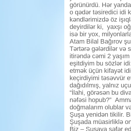
görünürdü. Hər yanda 
o qədər təsiredici id
kəndlərimizdə öz işıql
deyirdilər ki, yaxşı o
isə bir yox, milyonlar
Atam Bilal Bağırov şuş
Tərtərə gələrdilər v
itirəndə cəmi 2 yaşım
eşitdiyim bu sözlər idi
etmək üçün kifayət idi
keçirdiyimi təsəvvür 
dağıdılmış, yalnız uç
“İlahi, görəsən bu d
nəfəsi hopub?” Amma 
doğmalarım olublar və 
Şuşa yenidən tikilir.
Şuşada müasirliklə on
Biz – Şuşaya səfər ed