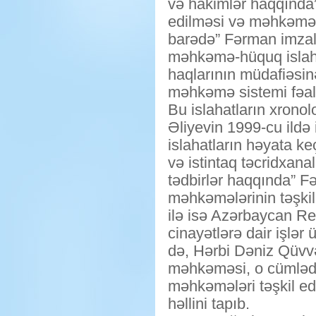
və hakimlər haqqında
edilməsi və məhkəmə is
barədə” Fərman imzala
məhkəmə-hüquq islahat
haqlarının müdafiəsinə
məhkəmə sistemi fəali
Bu islahatların xron
Əliyevin 1999-cu ild
islahatların həyata k
və istintaq təcridxanal
tədbirlər haqqında” F
məhkəmələrinin təşkil
ilə isə Azərbaycan Re
cinayətlərə dair işlə
də, Hərbi Dəniz Qüvv
məhkəməsi, o cümlədə
məhkəmələri təşkil edi
həllini tapıb.