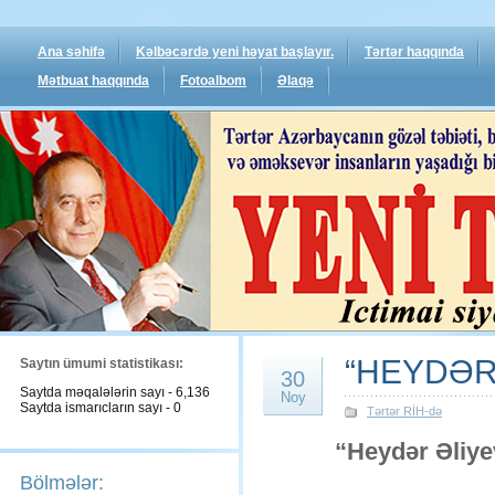
Ana səhifə
Kəlbəcərdə yeni həyat başlayır.
Tərtər haqqında
Mətbuat haqqında
Fotoalbom
Əlaqə
“HEYDƏR 
Saytın ümumi statistikası:
30
Saytda məqalələrin sayı - 6,136
Noy
Saytda ismarıcların sayı - 0
Tərtər RİH-də
“Heydər Əliy
Bölmələr: