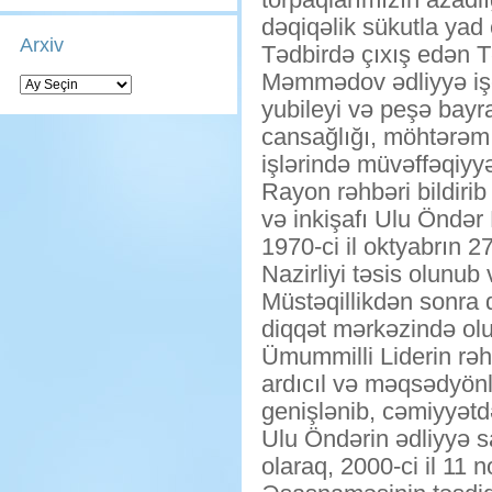
dəqiqəlik sükutla yad 
Arxiv
Tədbirdə çıxış edən T
Məmmədov ədliyyə işçi
Arxiv
yubileyi və peşə bayra
cansağlığı, möhtərəm 
işlərində müvəffəqiyyə
Rayon rəhbəri bildirib
və inkişafı Ulu Öndər 
1970-ci il oktyabrın 
Nazirliyi təsis olunub
Müstəqillikdən sonra 
diqqət mərkəzində olu
Ümummilli Liderin rəhb
ardıcıl və məqsədyönlü 
genişlənib, cəmiyyətd
Ulu Öndərin ədliyyə s
olaraq, 2000-ci il 11 n