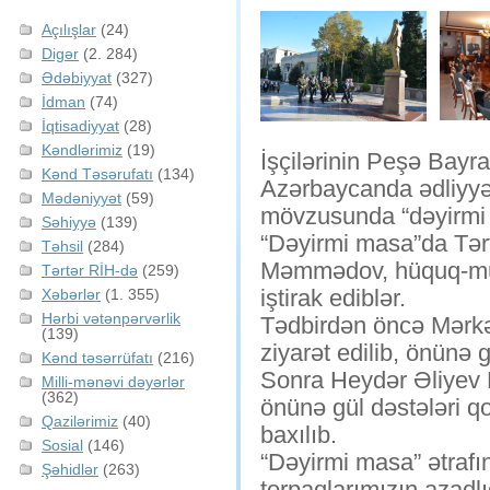
Açılışlar
(24)
Digər
(2. 284)
Ədəbiyyat
(327)
İdman
(74)
İqtisadiyyat
(28)
Kəndlərimiz
(19)
İşçilərinin Peşə Bayra
Kənd Təsərufatı
(134)
Azərbaycanda ədliyyə 
Mədəniyyət
(59)
mövzusunda “dəyirmi m
Səhiyyə
(139)
“Dəyirmi masa”da Tər
Təhsil
(284)
Məmmədov, hüquq-mühaf
Tərtər RİH-də
(259)
iştirak ediblər.
Xəbərlər
(1. 355)
Hərbi vətənpərvərlik
Tədbirdən öncə Mərkə
(139)
ziyarət edilib, önünə 
Kənd təsərrüfatı
(216)
Sonra Heydər Əliyev 
Milli-mənəvi dəyərlər
(362)
önünə gül dəstələri qo
Qazilərimiz
(40)
baxılıb.
Sosial
(146)
“Dəyirmi masa” ətrafın
Şəhidlər
(263)
torpaqlarımızın azadl