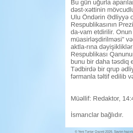
Bu gün uğurla aparıl
dəst-xəttinin mövcudl
Ulu Öndərin Ədliyyə or
Respublikasının Prezi
da-vam etdirilir. On
müasirləşdirilməsi” v
aktla-rına dəyişiklikl
Respublikası Qanununu
bunu bir daha təsdiq e
Tədbirdə bir qrup ədliy
fərmanla təltif edilib və
Müəllif: Redaktor, 14:
İsmarıclar bağlıdır.
© Yeni Tərtər Qəzeti 2026. Saytın hazır