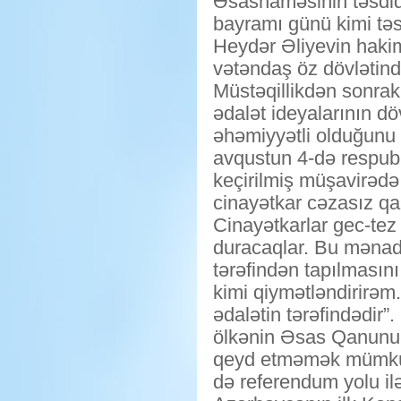
Əsasnaməsinin təsdiq 
bayramı günü kimi təsi
Heydər Əliyevin hakimi
vətəndaş öz dövlətind
Müstəqillikdən sonrak
ədalət ideyalarının d
əhəmiyyətli olduğunu ö
avqustun 4-də respubli
keçirilmiş müşavirədə
cinayətkar cəzasız qa
Cinayətkarlar gec-te
duracaqlar. Bu mənad
tərəfindən tapılmasını
kimi qiymətləndirirəm.
ədalətin tərəfindədir
ölkənin Əsas Qanunun
qeyd etməmək mümkün 
də referendum yolu il