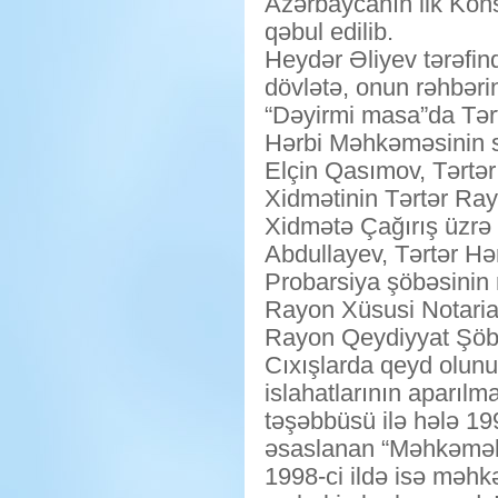
Azərbaycanın ilk Konst
qəbul edilib.
Heydər Əliyev tərəfin
dövlətə, onun rəhbəri
“Dəyirmi masa”da Tər
Hərbi Məhkəməsinin sə
Elçin Qasımov, Tərtər
Xidmətinin Tərtər Ray
Xidmətə Çağırış üzrə 
Abdullayev, Tərtər Hə
Probarsiya şöbəsinin r
Rayon Xüsusi Notariat
Rayon Qeydiyyat Şöbəs
Cıxışlarda qeyd olun
islahatlarının aparılm
təşəbbüsü ilə hələ 199
əsaslanan “Məhkəmələ
1998-ci ildə isə məhk