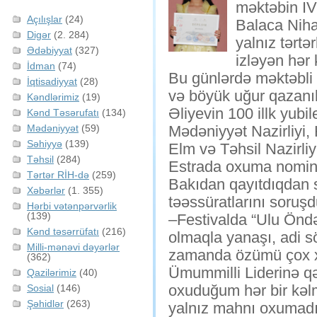
məktəbin IV 
Açılışlar
(24)
Balaca Nihal
Digər
(2. 284)
yalnız tərtər
Ədəbiyyat
(327)
izləyən hər 
İdman
(74)
Bu günlərdə məktəbli 
İqtisadiyyat
(28)
və böyük uğur qazanı
Kəndlərimiz
(19)
Əliyevin 100 illk yub
Kənd Təsərufatı
(134)
Mədəniyyət
(59)
Mədəniyyət Nazirliyi
Səhiyyə
(139)
Elm və Təhsil Nazirliy
Təhsil
(284)
Estrada oxuma nominas
Tərtər RİH-də
(259)
Bakıdan qayıtdıqdan 
Xəbərlər
(1. 355)
təəssüratlarını soruşd
Hərbi vətənpərvərlik
(139)
–Festivalda “Ulu Öndə
Kənd təsərrüfatı
(216)
olmaqla yanaşı, adi s
Milli-mənəvi dəyərlər
zamanda özümü çox xo
(362)
Ümummilli Liderinə q
Qazilərimiz
(40)
oxuduğum hər bir kə
Sosial
(146)
Şəhidlər
(263)
yalnız mahnı oxumadı