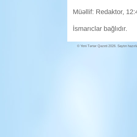
Müəllif: Redaktor, 12:
İsmarıclar bağlıdır.
© Yeni Tərtər Qəzeti 2026. Saytın hazır