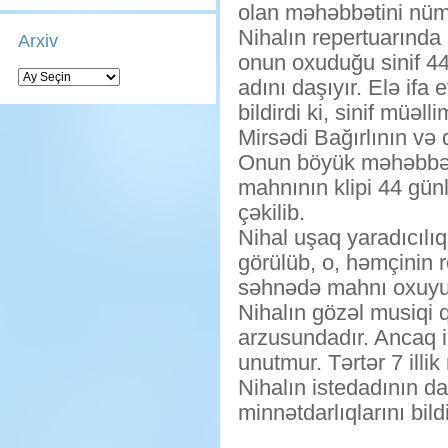
olan məhəbbətini nüm
Nihalın repertuarında 
Arxiv
onun oxuduğu sinif 44
Arxiv
adını daşıyır. Elə ifa 
bildirdi ki, sinif müə
Mirsədi Bağırlının və d
Onun böyük məhəbbətlə
mahnının klipi 44 gün
çəkilib.
Nihal uşaq yaradıcılıq
görülüb, o, həmçinin r
səhnədə mahnı oxuyu
Nihalın gözəl musiqi q
arzusundadır. Ancaq 
unutmur. Tərtər 7 illik
Nihalın istedadının 
minnətdarlıqlarını bildi