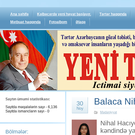
Ana səhifə
Kəlbəcərdə yeni həyat başlayır.
Tərtər haqqında
Mətbuat haqqında
Fotoalbom
Əlaqə
Balaca Ni
Saytın ümumi statistikası:
30
Saytda məqalələrin sayı - 6,136
Noy
Saytda ismarıcların sayı - 0
Mədəniyyət
Nihal Hacı
kəndində ya
Bölmələr: