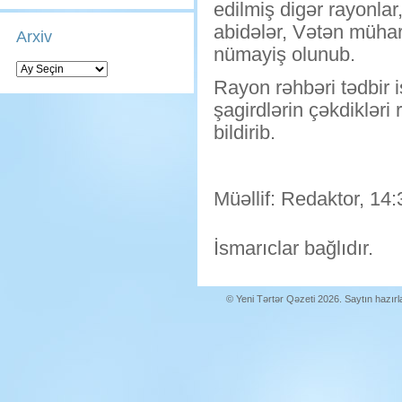
edilmiş digər rayonlar
abidələr, Vətən mühari
Arxiv
nümayiş olunub.
Arxiv
Rayon rəhbəri tədbir iş
şagirdlərin çəkdikləri
bildirib.
Müəllif: Redaktor, 14:
İsmarıclar bağlıdır.
© Yeni Tərtər Qəzeti 2026. Saytın hazır