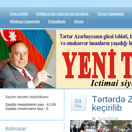
Ana səhifə
Kəlbəcərdə yeni həyat başlayır.
Tərtər haqqında
Mətbuat haqqında
Fotoalbom
Əlaqə
Tərtərdə 
Saytın ümumi statistikası:
04
Saytda məqalələrin sayı - 6,136
keçirilib
Noy
Saytda ismarıcların sayı - 0
Tərtər RİH-də
Bölmələr: