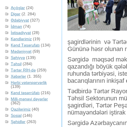
Açılışlar
(24)
Digər
(2. 284)
Ədəbiyyat
(327)
İdman
(74)
İqtisadiyyat
(28)
Kəndlərimiz
(19)
şagirdlərinin və Tərt
Kənd Təsərufatı
(134)
Gününə həsr olunan rəs
Mədəniyyət
(59)
Səhiyyə
(139)
Sərgidə məqsəd məkt
Təhsil
(284)
qazandığı böyük qələb
Tərtər RİH-də
(259)
ruhunda tərbiyəsi, ist
Xəbərlər
(1. 355)
bacarıqlarının inkişaf
Hərbi vətənpərvərlik
(139)
Tədbirdə Tərtər Rayo
Kənd təsərrüfatı
(216)
Təhsil Sektorunun müd
Milli-mənəvi dəyərlər
(362)
şagirdləri, Tərtər Peş
Qazilərimiz
(40)
nümayəndələri iştirak 
Sosial
(146)
Şəhidlər
(263)
Sərgidə Azərbaycanın