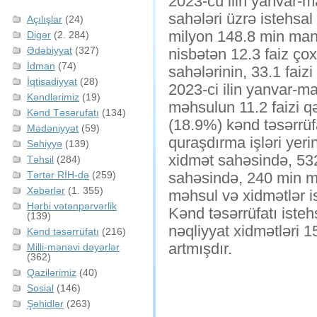
2023-cü ilin yanvar-m
sahələri üzrə istehs
Açılışlar
(24)
milyon 148.8 min manat
Digər
(2. 284)
Ədəbiyyat
(327)
nisbətən 12.3 faiz çox
İdman
(74)
sahələrinin, 33.1 fai
İqtisadiyyat
(28)
2023-ci ilin yanvar-m
Kəndlərimiz
(19)
məhsulun 11.2 faizi 
Kənd Təsərufatı
(134)
(18.9%) kənd təsərrüf
Mədəniyyət
(59)
quraşdırma işləri yeri
Səhiyyə
(139)
xidmət sahəsində, 532
Təhsil
(284)
Tərtər RİH-də
(259)
sahəsində, 240 min ma
Xəbərlər
(1. 355)
məhsul və xidmətlər i
Hərbi vətənpərvərlik
Kənd təsərrüfatı istehs
(139)
nəqliyyat xidmətləri 15
Kənd təsərrüfatı
(216)
artmışdır.
Milli-mənəvi dəyərlər
(362)
Qazilərimiz
(40)
Sosial
(146)
Şəhidlər
(263)