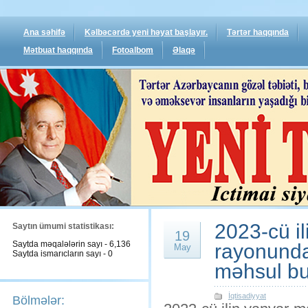
Ana səhifə
Kəlbəcərdə yeni həyat başlayır.
Tərtər haqqında
Mətbuat haqqında
Fotoalbom
Əlaqə
2023-cü il
Saytın ümumi statistikası:
19
Saytda məqalələrin sayı - 6,136
rayonunda 
May
Saytda ismarıcların sayı - 0
məhsul bur
İqtisadiyyat
Bölmələr: