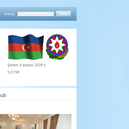
Axtarış:
Şənbə, 8 avqust, 2026 il
5:27:58
nub