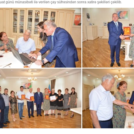
at günü münasibəti ilə verilən çay süfrəsindən sonra xatirə şəkilləri çəkilib.