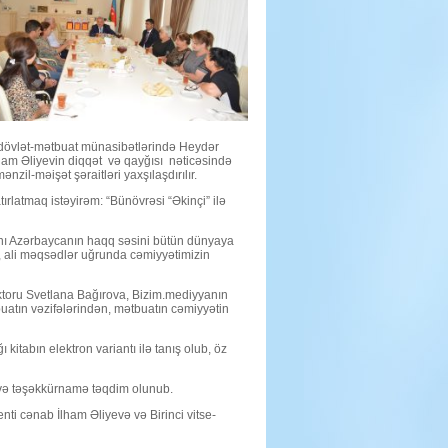
v dövlət-mətbuat münasibətlərində Heydər
ham Əliyevin diqqət və qayğısı nəticəsində
nzil-məişət şəraitləri yaxşılaşdırılır.
rlatmaq istəyirəm: “Bünövrəsi “Əkinçi” ilə
manı Azərbaycanın haqq səsini bütün dünyaya
ur, ali məqsədlər uğrunda cəmiyyətimizin
aktoru Svetlana Bağırova, Bizim.mediyyanın
atın vəzifələrindən, mətbuatın cəmiyyətin
itabın elektron variantı ilə tanış olub, öz
r və təşəkkürnamə təqdim olunub.
ti cənab İlham Əliyevə və Birinci vitse-