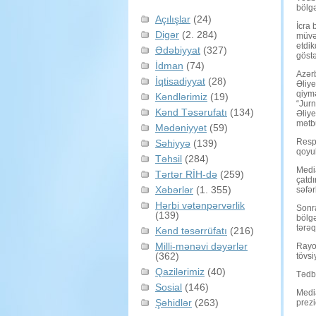
bölgə
Açılışlar
(24)
İcra 
Digər
(2. 284)
müvəf
etdik
Ədəbiyyat
(327)
göstə
İdman
(74)
Azərb
İqtisadiyyat
(28)
Əliye
qiym
Kəndlərimiz
(19)
“Jur
Kənd Təsərufatı
(134)
Əliye
mətbu
Mədəniyyət
(59)
Respu
Səhiyyə
(139)
qoyu
Təhsil
(284)
Media
Tərtər RİH-də
(259)
çatdı
Xəbərlər
(1. 355)
səfər
Hərbi vətənpərvərlik
Sonra
(139)
bölgə
tərəq
Kənd təsərrüfatı
(216)
Milli-mənəvi dəyərlər
Rayon
(362)
tövsi
Qazilərimiz
(40)
Tədbi
Sosial
(146)
Media
Şəhidlər
(263)
prezi