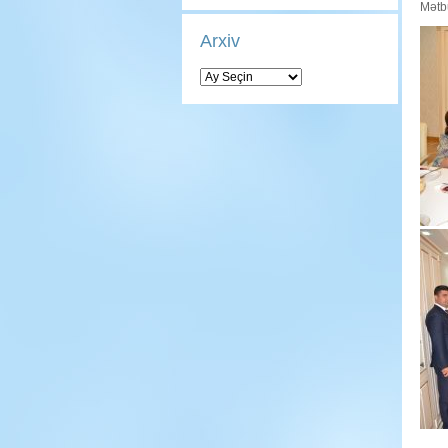
Mətbu
Arxiv
Arxiv