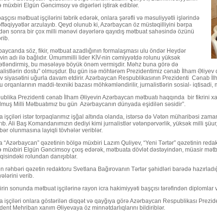
 müxbiri Elgün Gəncimsoy və digərləri iştirak ediblər.
başçısı mətbuat işçilərini təbrik edərək, onlara şərəfli və məsuliyyətli işlərində
fəqiyyətlər arzulayıb. Qeyd olunub ki, Azərbaycan öz müstəqilliyini bərpa
dən sonra bir çox milli mənəvi dəyərlərə qayıdış mətbuat sahəsində özünü
rib.
aycanda söz, fikir, mətbuat azadlığının formalaşması ulu öndər Heydər
vin adı ilə bağlıdır. Ümummilli lider KİV-nin cəmiyyətdə rolunu yüksək
ətləndirmiş, bu məsələyə böyük önəm vermişdir. Məhz buna görə də
nalistlərin dostu” olmuşdur. Bu gün isə möhtərəm Prezidentimiz cənab İlham Əliye
v siyasətini uğurla davam etdirir. Azərbaycan Respublikasının Prezidenti Cənab İl
 orqanlarının maddi-texniki bazası möhkəmləndirilir, jurnalistlərin sosial- iqtisadi, mə
blika Prezidenti cənab İlham Əliyevin Azərbaycan mətbuatı haqqında bir fikrini xatı
lmuş Milli Mətbuatımız bu gün Azərbaycanın dünyada eşidilən səsidir”.
 işçiləri istər torpaqlarımız işğal altında olanda, istərsə də Vətən müharibəsi za
rıb. Ali Baş Komandanımızın dediyi kimi jurnalistlər vətənpərvərlik, yüksək milli şü
bər olunmasına layiqli tövhələr veriblər.
 “Azərbaycan” qəzetinin bölgə müxbiri Lazım Quliyev, “Yeni Tərtər” qəzetinin red
 müxbiri Elgün Gəncimsoy çıxış edərək, mətbuata dövlət dəstəyindən, müasir mətbu
qisindəki rolundan danışıblar.
 rəhbəri qəzetin redaktoru Svetlana Bağırovanın Tərtər şəhidləri barədə hazırladığı k
yələrini verib.
rin sonunda mətbuat işçilərinə rayon icra hakimiyyəti başçısı tərəfindən diplomla
 işçiləri onlara göstərilən diqqət və qayğıya görə Azərbaycan Respublikası Preziden
dent Mehriban xanım Əliyevaya öz minnətdarlıqlarını bildiriblər.