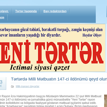
şlayır.
Tərtər haqqında
Baş redaktordan
aqə
Tərtərdə Milli Mətbuatın 147-ci ildönümü qeyd olu
3
yl
Milli-mənəvi dəyərlər
ər Rayon İcra Hakimiyyətinin başçısı Müstəqim Məmmədov 22 iyul Milli Mətbuat
ün 147-ci ildönümü və jurnalistika günü münasibətilə “Yeni Tərtər” rayon
inin kollektivini və bölgədə fəaliyyət göstərən mətbuat işçilərini qəbul edib.
irdə “Azərbaycan” qəzetinin bölgə müxbiri Lazım Quliyev, Bizim.mediyyanın