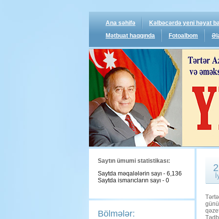
Ana səhifə
Kəlbəcərdə yeni həyat ba
Mətbuat haqqında
Fotoalbom
Əl
Saytın ümumi statistikası:
2
Saytda məqalələrin sayı - 6,136
İ
Saytda ismarıcların sayı - 0
Tərt
günün
qəzet
Bölmələr:
Tədb